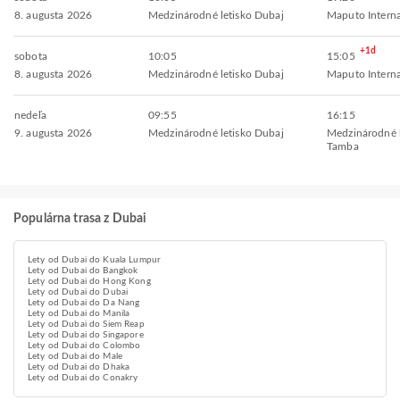
8. augusta 2026
Medzinárodné letisko Dubaj
Maputo Interna
+1d
sobota
10:05
15:05
8. augusta 2026
Medzinárodné letisko Dubaj
Maputo Interna
nedeľa
09:55
16:15
9. augusta 2026
Medzinárodné letisko Dubaj
Medzinárodné 
Tamba
Populárna trasa z Dubai
Lety od Dubai do Kuala Lumpur
Lety od Dubai do Bangkok
Lety od Dubai do Hong Kong
Lety od Dubai do Dubai
Lety od Dubai do Da Nang
Lety od Dubai do Manila
Lety od Dubai do Siem Reap
Lety od Dubai do Singapore
Lety od Dubai do Colombo
Lety od Dubai do Male
Lety od Dubai do Dhaka
Lety od Dubai do Conakry