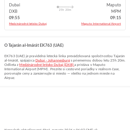
Dubai
Maputo
25h 20m
DXB
MPM
09:55
09:15
Medzinárodné letisko Dubaj
Maputo International Airport
O Tajarán al-Imárát EK763 (UAE)
EK763
(
UAE
) je pravidelná letecká linka prevádzkovaná spoločnosťou
Tajarán
al-Imárát
, spájajúca
Dubai - Johannesburg
s priemernou dobou letu
25h 20m
.
Odlieta z
Medzinárodné letisko Dubaj (DXB)
a pristáva v
Maputo
International Airport (MPM)
. Prezrite si cestovné poriadky v reálnom čase,
porovnajte ceny a zarezervujte si miesto — všetko na jednom mieste na
Airpaz.