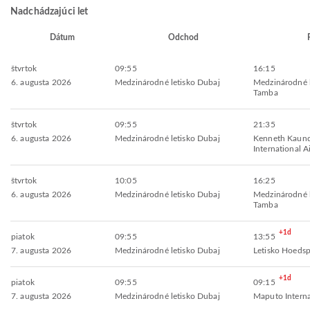
Nadchádzajúci let
Dátum
Odchod
štvrtok
09:55
16:15
6. augusta 2026
Medzinárodné letisko Dubaj
Medzinárodné 
Tamba
štvrtok
09:55
21:35
6. augusta 2026
Medzinárodné letisko Dubaj
Kenneth Kaun
International A
štvrtok
10:05
16:25
6. augusta 2026
Medzinárodné letisko Dubaj
Medzinárodné 
Tamba
+1d
piatok
09:55
13:55
7. augusta 2026
Medzinárodné letisko Dubaj
Letisko Hoedsp
+1d
piatok
09:55
09:15
7. augusta 2026
Medzinárodné letisko Dubaj
Maputo Interna