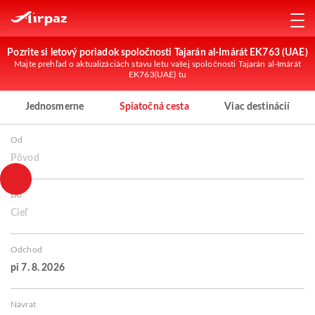
Pozrite si letový poriadok spoločnosti Tajarán al-Imárát EK763 (UAE)
Majte prehľad o aktualizáciách stavu letu vašej spoločnosti Tajarán al-Imárát
EK763(UAE) tu
Jednosmerne
Spiatočná cesta
Viac destinácií
Od
Pôvod
Do
Cieľ
Odchod
pi 7. 8. 2026
Návrat