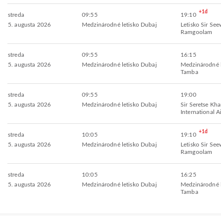
+1d
streda
09:55
19:10
5. augusta 2026
Medzinárodné letisko Dubaj
Letisko Sir Se
Ramgoolam
streda
09:55
16:15
5. augusta 2026
Medzinárodné letisko Dubaj
Medzinárodné 
Tamba
streda
09:55
19:00
5. augusta 2026
Medzinárodné letisko Dubaj
Sir Seretse Kh
International A
+1d
streda
10:05
19:10
5. augusta 2026
Medzinárodné letisko Dubaj
Letisko Sir Se
Ramgoolam
streda
10:05
16:25
5. augusta 2026
Medzinárodné letisko Dubaj
Medzinárodné 
Tamba