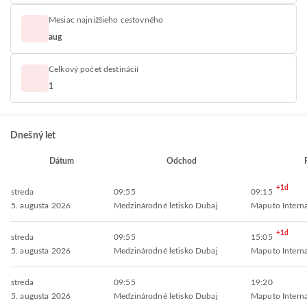
Mesiac najnižšieho cestovného
aug
Celkový počet destinácií
1
Dnešný let
Dátum
Odchod
+1d
streda
09:55
09:15
5. augusta 2026
Medzinárodné letisko Dubaj
Maputo Interna
+1d
streda
09:55
15:05
5. augusta 2026
Medzinárodné letisko Dubaj
Maputo Interna
streda
09:55
19:20
5. augusta 2026
Medzinárodné letisko Dubaj
Maputo Interna