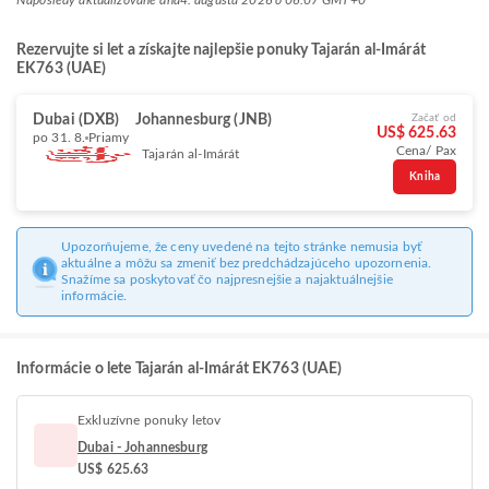
Naposledy aktualizované dňa
4. augusta 2026 o 06:07 GMT+0
Rezervujte si let a získajte najlepšie ponuky Tajarán al-Imárát
EK763 (UAE)
Dubai (DXB)
Johannesburg (JNB)
Začať od
US$ 625.63
po 31. 8.
Priamy
Cena/ Pax
Tajarán al-Imárát
Kniha
Upozorňujeme, že ceny uvedené na tejto stránke nemusia byť
aktuálne a môžu sa zmeniť bez predchádzajúceho upozornenia.
Snažíme sa poskytovať čo najpresnejšie a najaktuálnejšie
informácie.
Informácie o lete Tajarán al-Imárát EK763 (UAE)
Exkluzívne ponuky letov
Dubai - Johannesburg
US$ 625.63