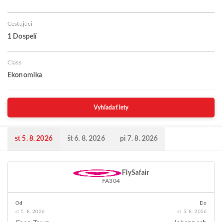
Cestujúci
1 Dospelí
Class
Ekonomika
Vyhľadať lety
st 5. 8. 2026
št 6. 8. 2026
pi 7. 8. 2026
FlySafair
FA304
Od
Do
st 5. 8. 2026
st 5. 8. 2026