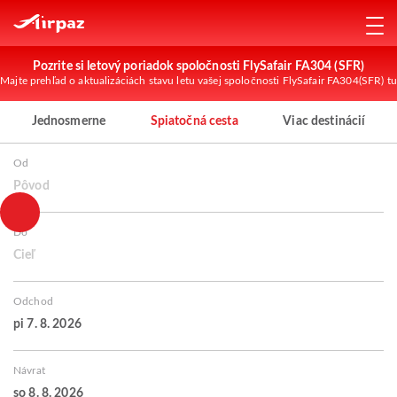
Pozrite si letový poriadok spoločnosti FlySafair FA304 (SFR)
Majte prehľad o aktualizáciách stavu letu vašej spoločnosti FlySafair FA304(SFR) tu
Jednosmerne
Spiatočná cesta
Viac destinácií
Od
Pôvod
Do
Cieľ
Odchod
pi 7. 8. 2026
Návrat
so 8. 8. 2026