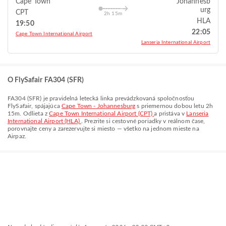
Cape Town
Johannesb
urg
CPT
2h 15m
HLA
19:50
22:05
Cape Town International Airport
Lanseria International Airport
O FlySafair FA304 (SFR)
FA304
(
SFR
) je pravidelná letecká linka prevádzkovaná spoločnosťou
FlySafair
, spájajúca
Cape Town - Johannesburg
s priemernou dobou letu
2h
15m
. Odlieta z
Cape Town International Airport (CPT)
a pristáva v
Lanseria
International Airport (HLA)
. Prezrite si cestovné poriadky v reálnom čase,
porovnajte ceny a zarezervujte si miesto — všetko na jednom mieste na
Airpaz.