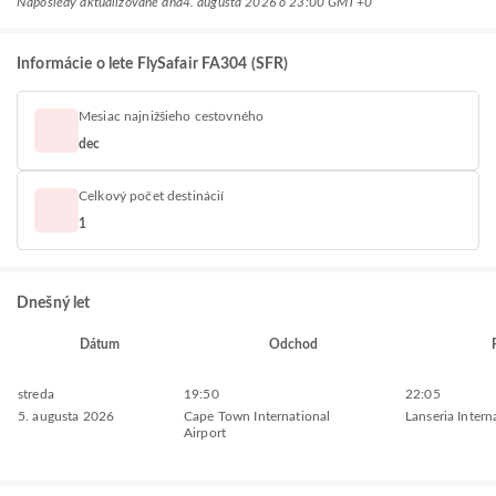
Naposledy aktualizované dňa
4. augusta 2026 o 23:00 GMT+0
Informácie o lete FlySafair FA304 (SFR)
Mesiac najnižšieho cestovného
dec
Celkový počet destinácií
1
Dnešný let
Dátum
Odchod
streda
19:50
22:05
5. augusta 2026
Cape Town International
Lanseria Intern
Airport