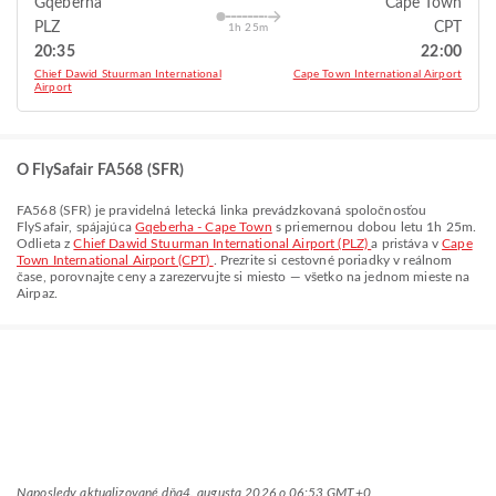
Gqeberha
Cape Town
PLZ
CPT
1h 25m
20:35
22:00
Chief Dawid Stuurman International
Cape Town International Airport
Airport
O FlySafair FA568 (SFR)
FA568
(
SFR
) je pravidelná letecká linka prevádzkovaná spoločnosťou
FlySafair
, spájajúca
Gqeberha - Cape Town
s priemernou dobou letu
1h 25m
.
Odlieta z
Chief Dawid Stuurman International Airport (PLZ)
a pristáva v
Cape
Town International Airport (CPT)
. Prezrite si cestovné poriadky v reálnom
čase, porovnajte ceny a zarezervujte si miesto — všetko na jednom mieste na
Airpaz.
Naposledy aktualizované dňa
4. augusta 2026 o 06:53 GMT+0