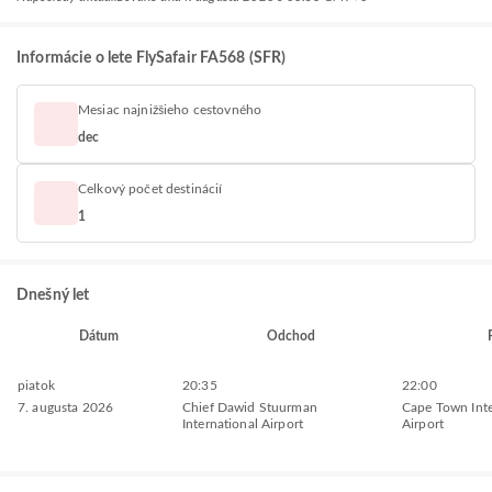
Informácie o lete FlySafair FA568 (SFR)
Mesiac najnižšieho cestovného
dec
Celkový počet destinácií
1
Dnešný let
Dátum
Odchod
piatok
20:35
22:00
7. augusta 2026
Chief Dawid Stuurman
Cape Town Inte
International Airport
Airport