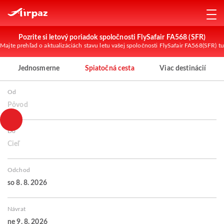
Pozrite si letový poriadok spoločnosti FlySafair FA568 (SFR)
Majte prehľad o aktualizáciách stavu letu vašej spoločnosti FlySafair FA568(SFR) tu
Jednosmerne
Spiatočná cesta
Viac destinácií
Od
Pôvod
Do
Cieľ
Odchod
so 8. 8. 2026
Návrat
ne 9. 8. 2026