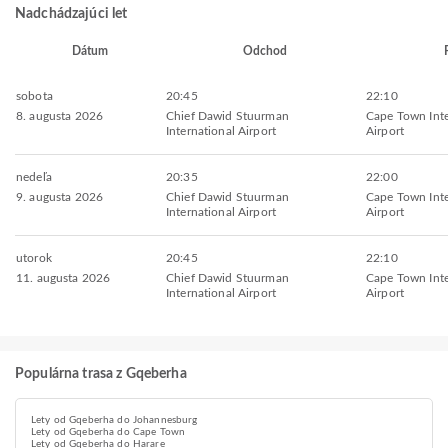
Nadchádzajúci let
Dátum
Odchod
sobota
20:45
22:10
8. augusta 2026
Chief Dawid Stuurman
Cape Town Inte
International Airport
Airport
nedeľa
20:35
22:00
9. augusta 2026
Chief Dawid Stuurman
Cape Town Inte
International Airport
Airport
utorok
20:45
22:10
11. augusta 2026
Chief Dawid Stuurman
Cape Town Inte
International Airport
Airport
Populárna trasa z Gqeberha
Lety od Gqeberha do Johannesburg
Lety od Gqeberha do Cape Town
Lety od Gqeberha do Harare