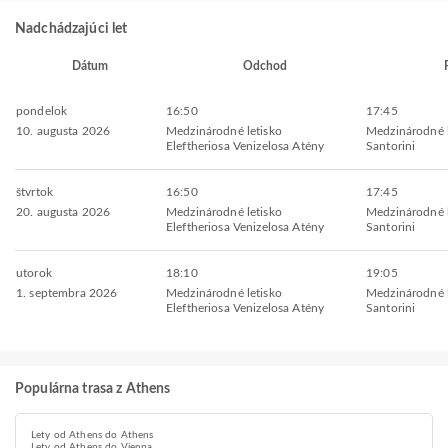
Nadchádzajúci let
Dátum
Odchod
pondelok
16:50
17:45
10. augusta 2026
Medzinárodné letisko
Medzinárodné l
Eleftheriosa Venizelosa Atény
Santorini
štvrtok
16:50
17:45
20. augusta 2026
Medzinárodné letisko
Medzinárodné l
Eleftheriosa Venizelosa Atény
Santorini
utorok
18:10
19:05
1. septembra 2026
Medzinárodné letisko
Medzinárodné l
Eleftheriosa Venizelosa Atény
Santorini
Populárna trasa z Athens
Lety od Athens do Athens
Lety od Athens do Vienna