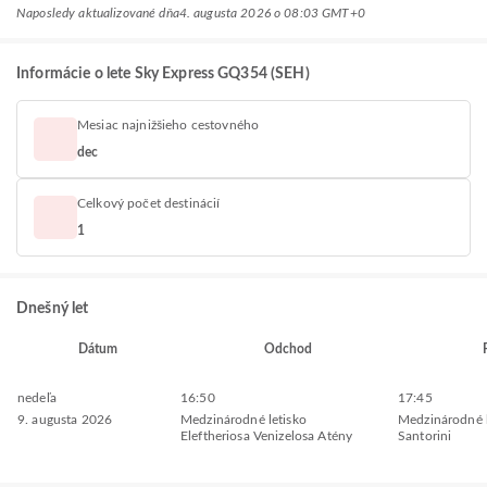
Naposledy aktualizované dňa
4. augusta 2026 o 08:03 GMT+0
Informácie o lete Sky Express GQ354 (SEH)
Mesiac najnižšieho cestovného
dec
Celkový počet destinácií
1
Dnešný let
Dátum
Odchod
nedeľa
16:50
17:45
9. augusta 2026
Medzinárodné letisko
Medzinárodné l
Eleftheriosa Venizelosa Atény
Santorini