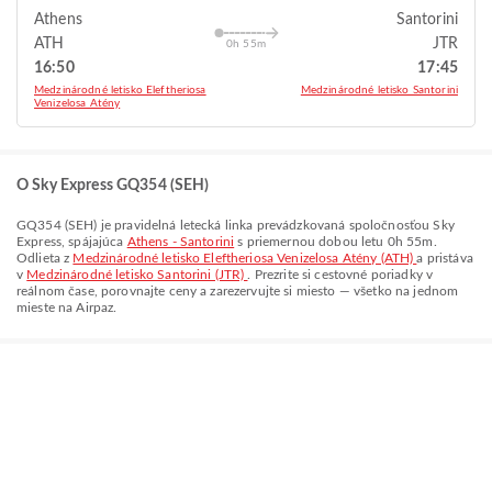
Athens
Santorini
ATH
JTR
0h 55m
16:50
17:45
Medzinárodné letisko Eleftheriosa
Medzinárodné letisko Santorini
Venizelosa Atény
O Sky Express GQ354 (SEH)
GQ354
(
SEH
) je pravidelná letecká linka prevádzkovaná spoločnosťou
Sky
Express
, spájajúca
Athens - Santorini
s priemernou dobou letu
0h 55m
.
Odlieta z
Medzinárodné letisko Eleftheriosa Venizelosa Atény (ATH)
a pristáva
v
Medzinárodné letisko Santorini (JTR)
. Prezrite si cestovné poriadky v
reálnom čase, porovnajte ceny a zarezervujte si miesto — všetko na jednom
mieste na Airpaz.