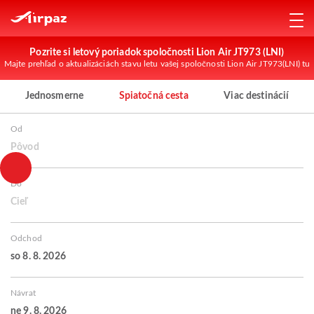
Pozrite si letový poriadok spoločnosti Lion Air JT973 (LNI)
Majte prehľad o aktualizáciách stavu letu vašej spoločnosti Lion Air JT973(LNI) tu
Jednosmerne
Spiatočná cesta
Viac destinácií
Od
Pôvod
Do
Cieľ
Odchod
so 8. 8. 2026
Návrat
ne 9. 8. 2026