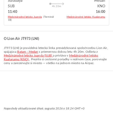
Surabaya
Medan
SUB
KNO
4h 20m
11:40
16:00
Medzinárodné letisko Juanda
(Terminál
Medzinárodné letisko Kualanamu
1B)
O Lion Air JT973 (LNI)
JT973
(
LNI
) je pravidelná letecká linka prevádzkovaná spoločnosťou
Lion Air
,
spájajúca
Batam - Medan
s priemernou dobou letu
4h 20m
. Odlieta z
Medzinárodné letisko Juanda (SUB)
a pristáva v
Medzinárodné letisko
Kualanamu (KNO)
. Prezrite si cestovné poriadky v reálnom čase, porovnajte
ceny a zarezervujte si miesto — všetko na jednom mieste na Airpaz.
Naposledy aktualizované dňa
6. augusta 2026 o 18:24 GMT+0