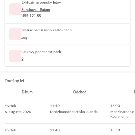
Exkluzívne ponuky letov
Surabaya - Batam
US$ 121.85
Mesiac najnižšieho cestovného
aug
Celkový počet destinácií
2
Dnešný let
Dátum
Odchod
štvrtok
11:40
16:00
6. augusta 2026
Medzinárodné letisko Juanda
Medzinárodné l
Kualanamu
štvrtok
11:40
13:50