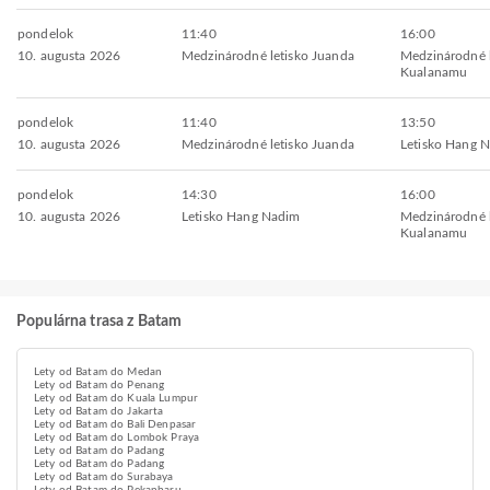
pondelok
11:40
16:00
10. augusta 2026
Medzinárodné letisko Juanda
Medzinárodné l
Kualanamu
pondelok
11:40
13:50
10. augusta 2026
Medzinárodné letisko Juanda
Letisko Hang 
pondelok
14:30
16:00
10. augusta 2026
Letisko Hang Nadim
Medzinárodné l
Kualanamu
Populárna trasa z Batam
Lety od Batam do Medan
Lety od Batam do Penang
Lety od Batam do Kuala Lumpur
Lety od Batam do Jakarta
Lety od Batam do Bali Denpasar
Lety od Batam do Lombok Praya
Lety od Batam do Padang
Lety od Batam do Padang
Lety od Batam do Surabaya