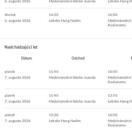
6. augusta 2026
Medzinárodné letisko Juanda
Letisko Hang 
štvrtok
14:30
16:00
6. augusta 2026
Letisko Hang Nadim
Medzinárodné l
Kualanamu
Nadchádzajúci let
Dátum
Odchod
piatok
11:40
16:00
7. augusta 2026
Medzinárodné letisko Juanda
Medzinárodné l
Kualanamu
piatok
11:40
13:50
7. augusta 2026
Medzinárodné letisko Juanda
Letisko Hang 
piatok
14:30
16:00
7. augusta 2026
Letisko Hang Nadim
Medzinárodné l
Kualanamu