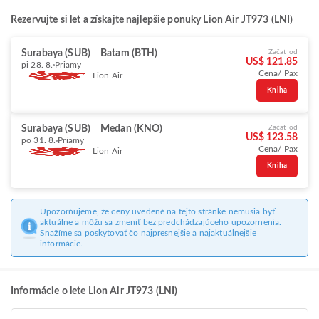
Rezervujte si let a získajte najlepšie ponuky Lion Air JT973 (LNI)
Surabaya (SUB)
Batam (BTH)
Začať od
US$ 121.85
pi 28. 8.
Priamy
Cena/ Pax
Lion Air
Kniha
Surabaya (SUB)
Medan (KNO)
Začať od
US$ 123.58
po 31. 8.
Priamy
Cena/ Pax
Lion Air
Kniha
Upozorňujeme, že ceny uvedené na tejto stránke nemusia byť
aktuálne a môžu sa zmeniť bez predchádzajúceho upozornenia.
Snažíme sa poskytovať čo najpresnejšie a najaktuálnejšie
informácie.
Informácie o lete Lion Air JT973 (LNI)