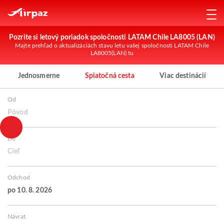
Pozrite si letový poriadok spoločnosti LATAM Chile LA8005 (LAN)
Majte prehľad o aktualizáciách stavu letu vašej spoločnosti LATAM Chile
LA8005(LAN) tu
Jednosmerne
Spiatočná cesta
Viac destinácií
Od
Pôvod
Do
Cieľ
Odchod
po 10. 8. 2026
Návrat