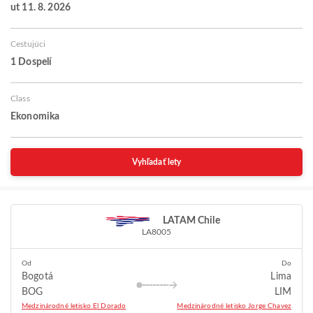
ut 11. 8. 2026
Cestujúci
1 Dospelí
Class
Ekonomika
Vyhľadať lety
LATAM Chile
LA8005
Od
Do
Bogotá
Lima
BOG
LIM
Medzinárodné letisko El Dorado
Medzinárodné letisko Jorge Chavez