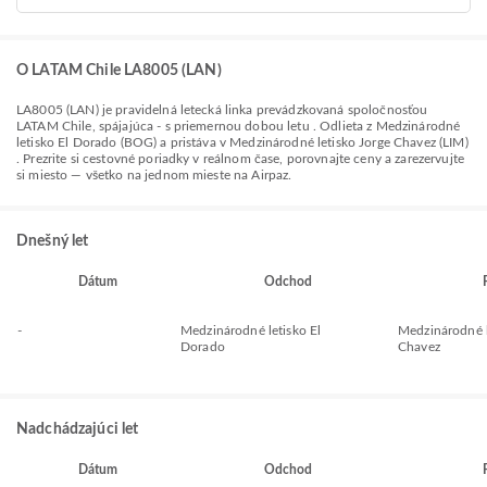
O LATAM Chile LA8005 (LAN)
LA8005
(
LAN
) je pravidelná letecká linka prevádzkovaná spoločnosťou
LATAM Chile
, spájajúca
-
s priemernou dobou letu
. Odlieta z
Medzinárodné
letisko El Dorado (BOG)
a pristáva v
Medzinárodné letisko Jorge Chavez (LIM)
. Prezrite si cestovné poriadky v reálnom čase, porovnajte ceny a zarezervujte
si miesto — všetko na jednom mieste na Airpaz.
Dnešný let
Dátum
Odchod
-
Medzinárodné letisko El
Medzinárodné l
Dorado
Chavez
Nadchádzajúci let
Dátum
Odchod