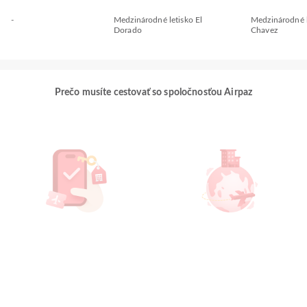
-
Medzinárodné letisko El
Medzinárodné l
Dorado
Chavez
Prečo musíte cestovať so spoločnosťou Airpaz