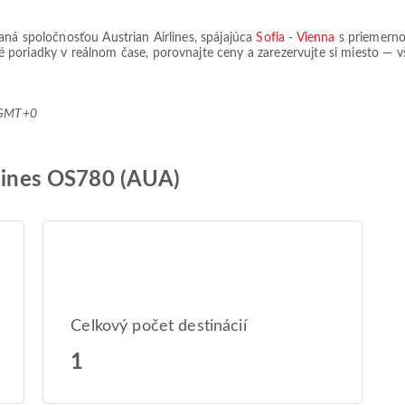
ovaná spoločnosťou
Austrian Airlines
, spájajúca
Sofia - Vienna
s priemern
vné poriadky v reálnom čase, porovnajte ceny a zarezervujte si miesto — 
4 GMT+0
rlines OS780 (AUA)
Celkový počet destinácií
1