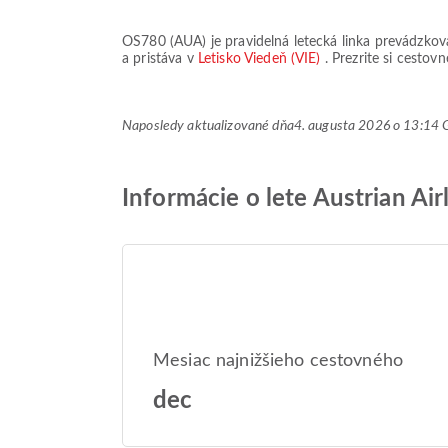
OS780
(
AUA
) je pravidelná letecká linka prevádzk
a pristáva v
Letisko Viedeň (VIE)
. Prezrite si cesto
Naposledy aktualizované dňa
4. augusta 2026 o 13:1
Informácie o lete Austrian Ai
Mesiac najnižšieho cestovného
dec