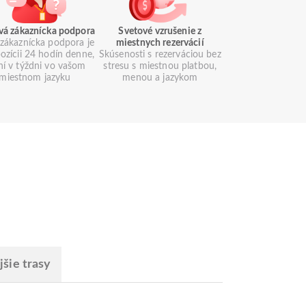
vá zákaznícka podpora
Svetové vzrušenie z
zákaznícka podpora je
miestnych rezervácií
pozícii 24 hodín denne,
Skúsenosti s rezerváciou bez
ní v týždni vo vašom
stresu s miestnou platbou,
miestnom jazyku
menou a jazykom
šie trasy