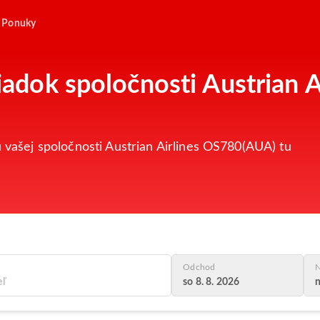
Ponuky
riadok spoločnosti Austrian 
u vašej spoločnosti Austrian Airlines OS780(AUA) tu
Odchod
N
so 8. 8. 2026
n