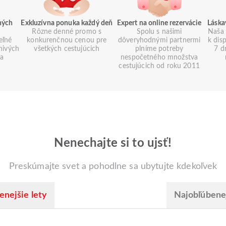
ných
Exkluzívna ponuka každý deň
Expert na online rezervácie
Láska
Rôzne denné promo s
Spolu s našimi
Naša 
eľné
konkurenčnou cenou pre
dôveryhodnými partnermi
k dis
znivých
všetkých cestujúcich
plníme potreby
7 d
ia
nespočetného množstva
cestujúcich od roku 2011
Nenechajte si to ujsť!
Preskúmajte svet a pohodlne sa ubytujte kdekoľvek
enejšie lety
Najobľúbenej