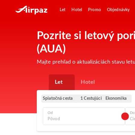
Let
Hotel
Promo
Objednávky
Pozrite si letový po
(AUA)
Majte prehľad o aktualizáciách stavu let
Let
Hotel
Spiatočná cesta
Ekonomika
1 Cestujúci
Od
Do