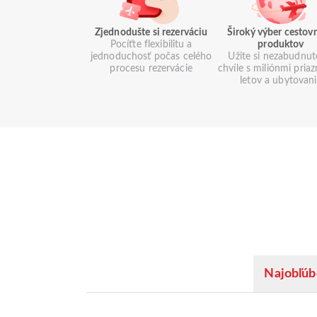
Zjednodušte si rezerváciu
Široký výber cestov
Pocíťte flexibilitu a
produktov
jednoduchosť počas celého
Užite si nezabudnut
procesu rezervácie
chvíle s miliónmi pria
letov a ubytovan
Najobľúb