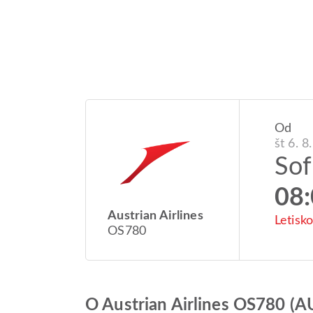
Od
št 6. 8
Sof
08
Austrian Airlines
Letisko
OS780
O Austrian Airlines OS780 (A