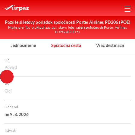
Pozrite si letový poriadok spoločnosti Porter Airlines PD206 (POE)
Majte prehľad o aktualizáciách stavu letu vašej spoločnosti Porter Airlines
PD206(POE) tu
Jednosmerne
Spiatočná cesta
Viac destinácií
Od
Pôvod
Do
Cieľ
Odchod
ne 9. 8. 2026
Návrat