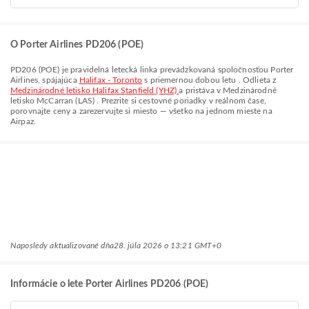
O Porter Airlines PD206 (POE)
PD206
(
POE
) je pravidelná letecká linka prevádzkovaná spoločnosťou
Porter
Airlines
, spájajúca
Halifax - Toronto
s priemernou dobou letu
. Odlieta z
Medzinárodné letisko Halifax Stanfield (YHZ)
a pristáva v
Medzinárodné
letisko McCarran (LAS)
. Prezrite si cestovné poriadky v reálnom čase,
porovnajte ceny a zarezervujte si miesto — všetko na jednom mieste na
Airpaz.
Naposledy aktualizované dňa
28. júla 2026 o 13:21 GMT+0
Informácie o lete Porter Airlines PD206 (POE)