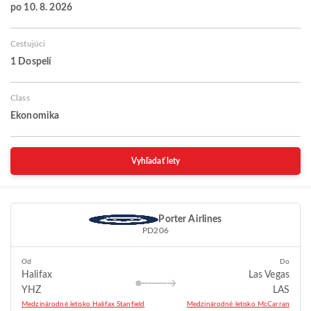
po 10. 8. 2026
Cestujúci
1 Dospelí
Class
Ekonomika
Vyhľadať lety
Porter Airlines
PD206
Od
Do
Halifax
Las Vegas
YHZ
LAS
Medzinárodné letisko Halifax Stanfield
Medzinárodné letisko McCarran