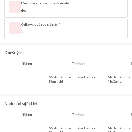
Mesiac najnižšieho cestovného
dec
Celkový počet destinácií
1
Dnešný let
Dátum
Odchod
-
Medzinárodné letisko Halifax
Medzinárodné l
Stanfield
McCarran
Nadchádzajúci let
Dátum
Odchod
-
Medzinárodné letisko Halifax
Medzinárodné l