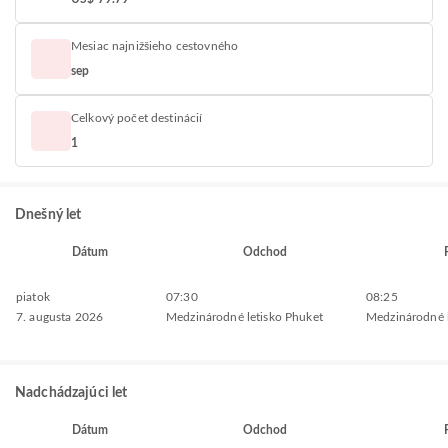
Mesiac najnižšieho cestovného
sep
Celkový počet destinácií
1
Dnešný let
Dátum
Odchod
piatok
07:30
08:25
7. augusta 2026
Medzinárodné letisko Phuket
Medzinárodné 
Nadchádzajúci let
Dátum
Odchod