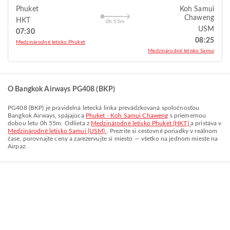
Phuket
Koh Samui
Chaweng
HKT
0h 55m
USM
07:30
08:25
Medzinárodné letisko Phuket
Medzinárodné letisko Samui
O Bangkok Airways PG408 (BKP)
PG408
(
BKP
) je pravidelná letecká linka prevádzkovaná spoločnosťou
Bangkok Airways
, spájajúca
Phuket - Koh Samui Chaweng
s priemernou
dobou letu
0h 55m
. Odlieta z
Medzinárodné letisko Phuket (HKT)
a pristáva v
Medzinárodné letisko Samui (USM)
. Prezrite si cestovné poriadky v reálnom
čase, porovnajte ceny a zarezervujte si miesto — všetko na jednom mieste na
Airpaz.