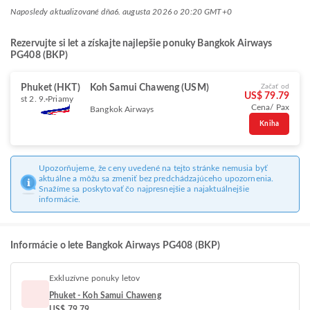
Naposledy aktualizované dňa
6. augusta 2026 o 20:20 GMT+0
Rezervujte si let a získajte najlepšie ponuky Bangkok Airways
PG408 (BKP)
Phuket (HKT)
Koh Samui Chaweng (USM)
Začať od
US$ 79.79
st 2. 9.
Priamy
Cena/ Pax
Bangkok Airways
Kniha
Upozorňujeme, že ceny uvedené na tejto stránke nemusia byť
aktuálne a môžu sa zmeniť bez predchádzajúceho upozornenia.
Snažíme sa poskytovať čo najpresnejšie a najaktuálnejšie
informácie.
Informácie o lete Bangkok Airways PG408 (BKP)
Exkluzívne ponuky letov
Phuket - Koh Samui Chaweng
US$ 79.79