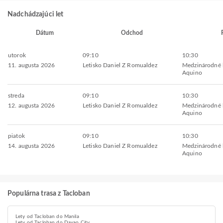
Nadchádzajúci let
Dátum
Odchod
utorok
09:10
10:30
11. augusta 2026
Letisko Daniel Z Romualdez
Medzinárodné l
Aquino
streda
09:10
10:30
12. augusta 2026
Letisko Daniel Z Romualdez
Medzinárodné l
Aquino
piatok
09:10
10:30
14. augusta 2026
Letisko Daniel Z Romualdez
Medzinárodné l
Aquino
Populárna trasa z Tacloban
Lety od Tacloban do Manila
Lety od Tacloban do Davao City