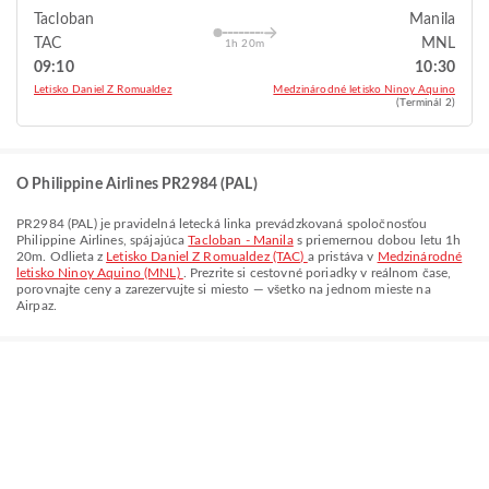
Tacloban
Manila
TAC
MNL
1h 20m
09:10
10:30
Letisko Daniel Z Romualdez
Medzinárodné letisko Ninoy Aquino
(Terminál 2)
O Philippine Airlines PR2984 (PAL)
PR2984
(
PAL
) je pravidelná letecká linka prevádzkovaná spoločnosťou
Philippine Airlines
, spájajúca
Tacloban - Manila
s priemernou dobou letu
1h
20m
. Odlieta z
Letisko Daniel Z Romualdez (TAC)
a pristáva v
Medzinárodné
letisko Ninoy Aquino (MNL)
. Prezrite si cestovné poriadky v reálnom čase,
porovnajte ceny a zarezervujte si miesto — všetko na jednom mieste na
Airpaz.