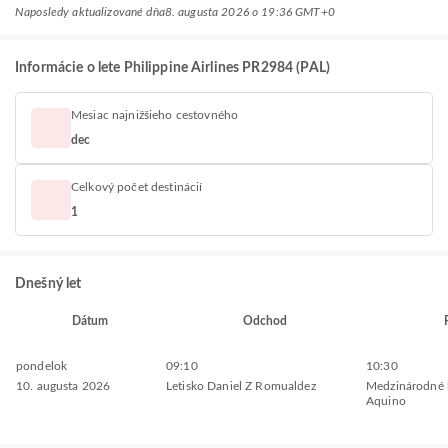
Naposledy aktualizované dňa
8. augusta 2026 o 19:36 GMT+0
Informácie o lete Philippine Airlines PR2984 (PAL)
Mesiac najnižšieho cestovného
dec
Celkový počet destinácií
1
Dnešný let
Dátum
Odchod
pondelok
09:10
10:30
10. augusta 2026
Letisko Daniel Z Romualdez
Medzinárodné l
Aquino