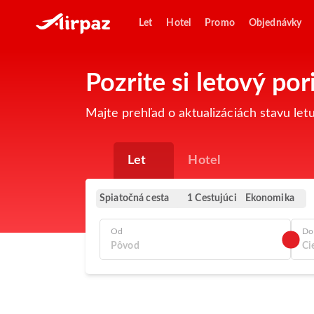
Let
Hotel
Promo
Objednávky
Pozrite si letový p
Majte prehľad o aktualizáciách stavu le
Let
Hotel
Spiatočná cesta
Ekonomika
1 Cestujúci
Od
Do