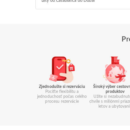
Lety od Casablanca do Dubai
Pr
Zjednodušte si rezerváciu
Široký výber cestov
Pocíťte flexibilitu a
produktov
jednoduchosť počas celého
Užite si nezabudnut
procesu rezervácie
chvíle s miliónmi pria
letov a ubytovan