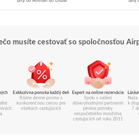
Lety od Amman do Dubai
Lety
ečo musíte cestovať so spoločnosťou Air
ných
Exkluzívna ponuka každý deň
Expert na online rezervácie
Láska
Rôzne denné promo s
Spolu s našimi
Naša 
eľné
konkurenčnou cenou pre
dôveryhodnými partnermi
k dis
znivých
všetkých cestujúcich
plníme potreby
7 d
ia
nespočetného množstva
cestujúcich od roku 2011