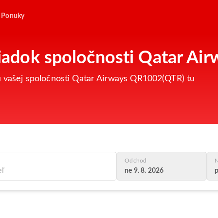
Ponuky
oriadok spoločnosti Qatar A
tu vašej spoločnosti Qatar Airways QR1002(QTR) tu
Odchod
N
ne 9. 8. 2026
p