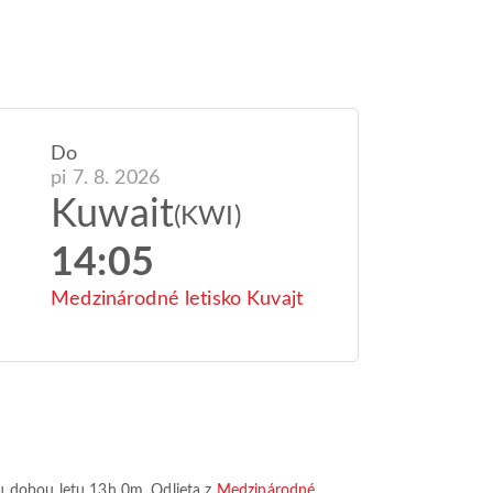
Do
pi 7. 8. 2026
Kuwait
(KWI)
14:05
Medzinárodné letisko Kuvajt
u dobou letu
13h 0m
. Odlieta z
Medzinárodné