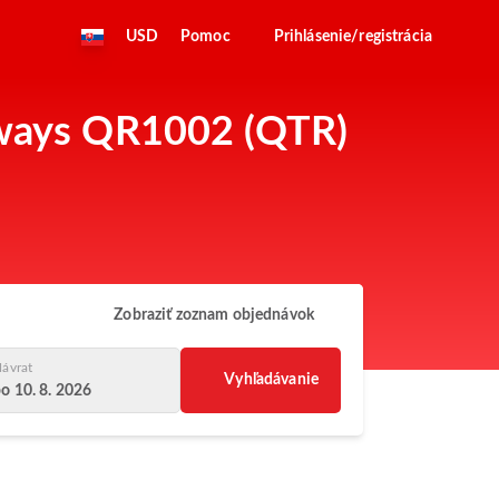
USD
Pomoc
Prihlásenie/registrácia
irways QR1002 (QTR)
Zobraziť zoznam objednávok
ávrat
Vyhľadávanie
o 10. 8. 2026