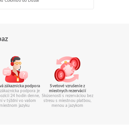
 od Colombo do Dubai
paz
vá zákaznícka podpora
Svetové vzrušenie z
zákaznícka podpora je
miestnych rezervácií
pozícii 24 hodín denne,
Skúsenosti s rezerváciou bez
ní v týždni vo vašom
stresu s miestnou platbou,
miestnom jazyku
menou a jazykom