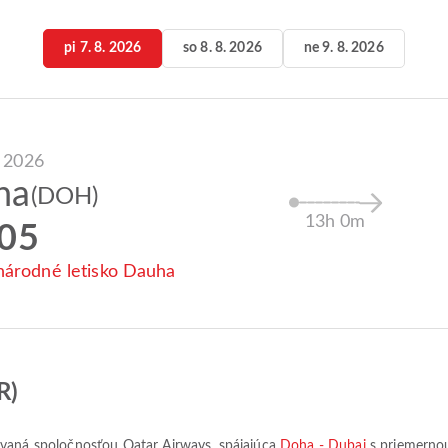
pi 7. 8. 2026
so 8. 8. 2026
ne 9. 8. 2026
. 2026
ha
(DOH)
13h 0m
:05
árodné letisko Dauha
R)
zkovaná spoločnosťou
Qatar Airways
, spájajúca
Doha - Dubai
s priemerno