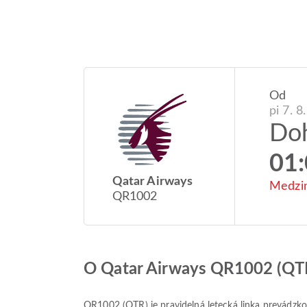
Od
pi 7. 8
Do
01
Qatar Airways
Medzin
QR1002
O Qatar Airways QR1002 (QT
QR1002
(
QTR
) je pravidelná letecká linka prevád