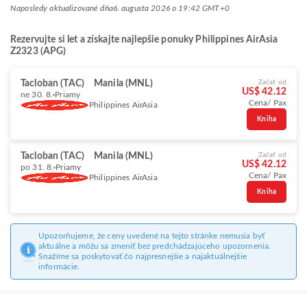
Naposledy aktualizované dňa
6. augusta 2026 o 19:42 GMT+0
Rezervujte si let a získajte najlepšie ponuky Philippines AirAsia
Z2323 (APG)
Tacloban (TAC)
Manila (MNL)
Začať od
US$ 42.12
ne 30. 8.
Priamy
Cena/ Pax
Philippines AirAsia
Kniha
Tacloban (TAC)
Manila (MNL)
Začať od
US$ 42.12
po 31. 8.
Priamy
Cena/ Pax
Philippines AirAsia
Kniha
Upozorňujeme, že ceny uvedené na tejto stránke nemusia byť
aktuálne a môžu sa zmeniť bez predchádzajúceho upozornenia.
Snažíme sa poskytovať čo najpresnejšie a najaktuálnejšie
informácie.