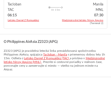
Tacloban
Manila
TAC
MNL
1h 15m
06:15
07:30
Letisko Daniel Z Romualdez
Medzinárodné letisko Ninoy Aquino
(Terminál 2)
O Philippines AirAsia Z2323 (APG)
Z2323
(
APG
) je pravidelná letecká linka prevádzkovaná spoločnosťou
Philippines AirAsia
, spájajúca
Tacloban - Manila
s priemernou dobou letu
1h
15m
. Odlieta z
Letisko Daniel Z Romualdez (TAC)
a pristáva v
Medzinárodné
letisko Ninoy Aquino (MNL)
. Prezrite si cestovné poriadky v reálnom čase,
porovnajte ceny a zarezervujte si miesto — všetko na jednom mieste na
Airpaz.