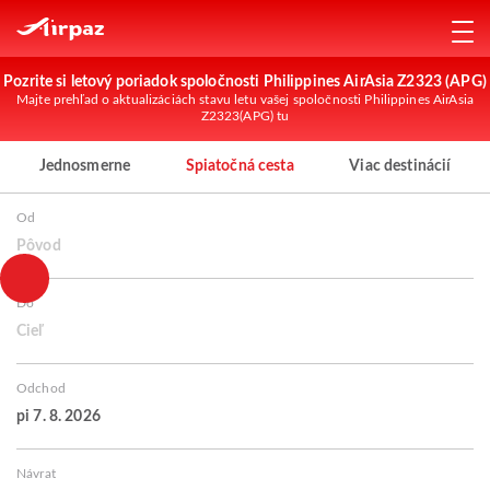
Pozrite si letový poriadok spoločnosti Philippines AirAsia Z2323 (APG)
Majte prehľad o aktualizáciách stavu letu vašej spoločnosti Philippines AirAsia
Z2323(APG) tu
Jednosmerne
Spiatočná cesta
Viac destinácií
Od
Pôvod
Do
Cieľ
Odchod
pi 7. 8. 2026
Návrat