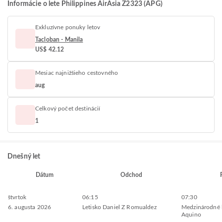
Informácie o lete Philippines AirAsia Z2323 (APG)
Exkluzívne ponuky letov
Tacloban - Manila
US$ 42.12
Mesiac najnižšieho cestovného
aug
Celkový počet destinácií
1
Dnešný let
Dátum
Odchod
štvrtok
06:15
07:30
6. augusta 2026
Letisko Daniel Z Romualdez
Medzinárodné l
Aquino