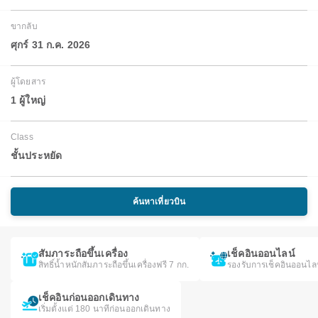
ขากลับ
ศุกร์ 31 ก.ค. 2026
ผู้โดยสาร
1 ผู้ใหญ่
Class
ชั้นประหยัด
ค้นหาเที่ยวบิน
สัมภาระถือขึ้นเครื่อง
เช็คอินออนไลน์
สิทธิ์น้ำหนักสัมภาระถือขึ้นเครื่องฟรี 7 กก.
รองรับการเช็คอินออนไล
เช็คอินก่อนออกเดินทาง
เริ่มตั้งแต่ 180 นาทีก่อนออกเดินทาง