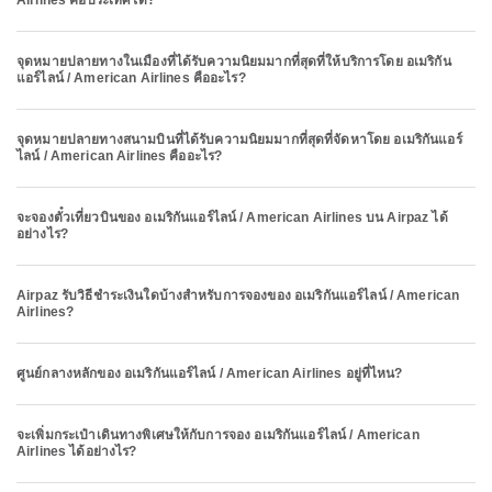
Airlines คือประเทศใด?
จุดหมายปลายทางในเมืองที่ได้รับความนิยมมากที่สุดที่ให้บริการโดย อเมริกัน
แอร์ไลน์ / American Airlines คืออะไร?
จุดหมายปลายทางสนามบินที่ได้รับความนิยมมากที่สุดที่จัดหาโดย อเมริกันแอร์
ไลน์ / American Airlines คืออะไร?
จะจองตั๋วเที่ยวบินของ อเมริกันแอร์ไลน์ / American Airlines บน Airpaz ได้
อย่างไร?
Airpaz รับวิธีชำระเงินใดบ้างสำหรับการจองของ อเมริกันแอร์ไลน์ / American
Airlines?
ศูนย์กลางหลักของ อเมริกันแอร์ไลน์ / American Airlines อยู่ที่ไหน?
จะเพิ่มกระเป๋าเดินทางพิเศษให้กับการจอง อเมริกันแอร์ไลน์ / American
Airlines ได้อย่างไร?