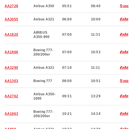
AA2728
Airbus A350
05:51
08:40
นิวยอ
AA3055
Airbus A321
06:00
10:00
ดัลลัส
AIRBUS
AA1820
07:00
11:31
ดัลลัส
A350-900
Boeing 777-
AA1866
07:00
10:53
ดัลลัส
200/200er
AA3290
Airbus A321
07:10
11:11
ดัลลัส
AA1303
Boeing 777
08:00
10:51
นิวยอ
Airbus A350-
AA2762
09:31
13:29
ดัลลัส
1000
Boeing 777-
AA1863
10:21
14:14
ดัลลัส
200/200er