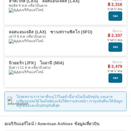
ลาสเวกัส (LAS)
ลอสแอนเจลิส (LAX)
เริ่มจาก
฿ 2,316
พฤหัส 6 ส.ค.
เที่ยวบินตรง
ราคา/ คน
อเมริกันแอร์ไลน์
จอง
ลอสแอนเจลิส (LAX)
ซานฟรานซิสโก (SFO)
เริ่มจาก
฿ 2,337
เสาร์ 8 ส.ค.
เที่ยวบินตรง
ราคา/ คน
อเมริกันแอร์ไลน์
จอง
นิวยอร์ก (JFK)
ไมอามี (MIA)
เริ่มจาก
฿ 2,479
อังคาร 11 ส.ค.
เที่ยวบินตรง
ราคา/ คน
อเมริกันแอร์ไลน์
จอง
โปรดทราบว่าราคาที่ระบุไว้ในหน้านี้อาจไม่เป็นปัจจุบัน และอาจ
เปลี่ยนแปลงได้โดยไม่ต้องแจ้งให้ทราบล่วงหน้า เรามุ่งมั่นที่จะให้ข้อมูล
ที่ถูกต้องและเป็นปัจจุบันที่สุด
อเมริกันแอร์ไลน์ / American Airlines ข้อมูลเที่ยวบิน