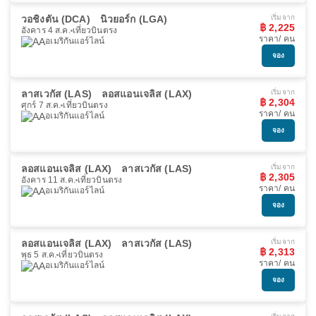
วอชิงตัน (DCA)
นิวยอร์ก (LGA)
เริ่มจาก
฿ 2,225
อังคาร 4 ส.ค.
เที่ยวบินตรง
ราคา/ คน
อเมริกันแอร์ไลน์
จอง
ลาสเวกัส (LAS)
ลอสแอนเจลิส (LAX)
เริ่มจาก
฿ 2,304
ศุกร์ 7 ส.ค.
เที่ยวบินตรง
ราคา/ คน
อเมริกันแอร์ไลน์
จอง
ลอสแอนเจลิส (LAX)
ลาสเวกัส (LAS)
เริ่มจาก
฿ 2,305
อังคาร 11 ส.ค.
เที่ยวบินตรง
ราคา/ คน
อเมริกันแอร์ไลน์
จอง
ลอสแอนเจลิส (LAX)
ลาสเวกัส (LAS)
เริ่มจาก
฿ 2,313
พุธ 5 ส.ค.
เที่ยวบินตรง
ราคา/ คน
อเมริกันแอร์ไลน์
จอง