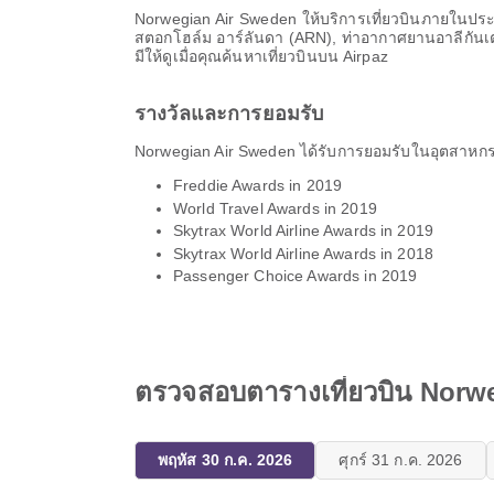
Norwegian Air Sweden ให้บริการเที่ยวบินภายในป
สตอกโฮล์ม อาร์ลันดา (ARN), ท่าอากาศยานอาลีกันเต
มีให้ดูเมื่อคุณค้นหาเที่ยวบินบน Airpaz
รางวัลและการยอมรับ
Norwegian Air Sweden ได้รับการยอมรับในอุตสาหกรรมจา
Freddie Awards in 2019
World Travel Awards in 2019
Skytrax World Airline Awards in 2019
Skytrax World Airline Awards in 2018
Passenger Choice Awards in 2019
ตรวจสอบตารางเที่ยวบิน Norw
พฤหัส 30 ก.ค. 2026
ศุกร์ 31 ก.ค. 2026