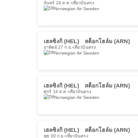
จันทร์ 24 ส.ค.
เที่ยวบินตรง
Norwegian Air Sweden
เฮลซิงกิ (HEL)
สต็อกโฮล์ม (ARN)
อาทิตย์ 27 ก.ย.
เที่ยวบินตรง
Norwegian Air Sweden
เฮลซิงกิ (HEL)
สต็อกโฮล์ม (ARN)
ศุกร์ 14 ส.ค.
เที่ยวบินตรง
Norwegian Air Sweden
เฮลซิงกิ (HEL)
สต็อกโฮล์ม (ARN)
พุธ 30 ก.ย.
เที่ยวบินตรง