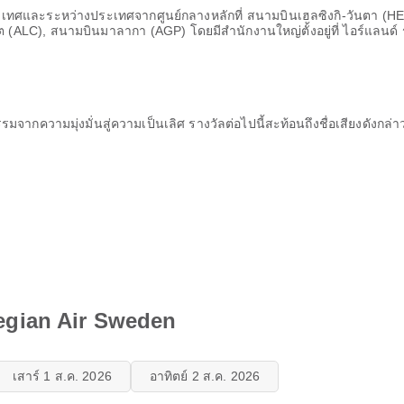
ระเทศและระหว่างประเทศจากศูนย์กลางหลักที่ สนามบินเฮลซิงกิ-วันตา (
 (ALC), สนามบินมาลากา (AGP) โดยมีสำนักงานใหญ่ตั้งอยู่ที่ ไอร์แลนด์
กความมุ่งมั่นสู่ความเป็นเลิศ รางวัลต่อไปนี้สะท้อนถึงชื่อเสียงดังกล่า
egian Air Sweden
เสาร์ 1 ส.ค. 2026
อาทิตย์ 2 ส.ค. 2026