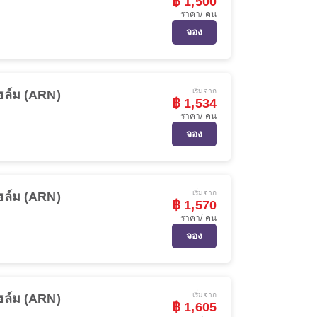
฿ 1,500
ราคา/ คน
จอง
เริ่มจาก
ฮล์ม (ARN)
฿ 1,534
ราคา/ คน
จอง
เริ่มจาก
ฮล์ม (ARN)
฿ 1,570
ราคา/ คน
จอง
เริ่มจาก
ฮล์ม (ARN)
฿ 1,605