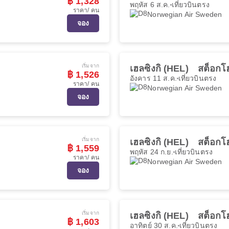
฿ 1,328
พฤหัส 6 ส.ค.
เที่ยวบินตรง
ราคา/ คน
Norwegian Air Sweden
จอง
เริ่มจาก
เฮลซิงกิ (HEL)
สต็อกโ
฿ 1,526
อังคาร 11 ส.ค.
เที่ยวบินตรง
ราคา/ คน
Norwegian Air Sweden
จอง
เริ่มจาก
เฮลซิงกิ (HEL)
สต็อกโ
฿ 1,559
พฤหัส 24 ก.ย.
เที่ยวบินตรง
ราคา/ คน
Norwegian Air Sweden
จอง
เริ่มจาก
เฮลซิงกิ (HEL)
สต็อกโ
฿ 1,603
อาทิตย์ 30 ส.ค.
เที่ยวบินตรง