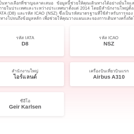
นทางเลือกที่ชาญฉลาดเสมอ ข้อมูลนี้ช่วยให้คุณเดินทางได้อย่างมั่นใจ
งภายในประเทศและระหว่างประเทศมาตั้งแต่ 2014 โดยมีสำนักงานใหญ่ตั้งอย
TA (D8) และรหัส ICAO (NSZ) ซึ่งเป็นรหัสมาตรฐานที่ใช้สำหรับการจอง กา
างไปจนถึงข้อมูลหลัก เพื่อช่วยให้คุณวางแผนและจองการเดินทางครั้งถัดไปไ
รหัส IATA
รหัส ICAO
D8
NSZ
สำนักงานใหญ่
เครื่องบินเที่ยวบินแรก
ไอร์แลนด์
Airbus A310
ซีอีโอ
Geir Karlsen