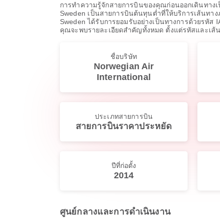
การทำความรู้จักสายการบินของคุณก่อนออกเดินทางเป็
Sweden เป็นสายการบินต้นทุนต่ำที่ให้บริการเส้นทา
Sweden ได้รับการยอมรับอย่างเป็นทางการด้วยรหัส IA
คุณจะพบรายละเอียดสำคัญทั้งหมด ตั้งแต่รหัสและเส้นท
ชื่อบริษัท
Norwegian Air
International
ประเภทสายการบิน
สายการบินราคาประหยัด
ปีที่ก่อตั้ง
2014
ศูนย์กลางและการดำเนินงาน