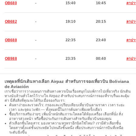
OB680
-
15:40
16:45
ลาปา
OB682
-
19:10
20:15
ลาปา
OB688
-
22:35
23:40
ลาปา
OB988
-
23:35
00:40
ลาปา
เหตุผลที่นักเดินทางเลือก Airpaz สำหรับการจองเที่ยวบิน Boliviana
de Aviación
เราเชื่อว่าการวางแผนการเดินทางควรเป็นเรื่องสนุกไม่แพ้การไปเที่ยวจริง นักเดิน
ทางนับล้านทั่วโลกไว้วางใจ Airpaz สำหรับประสบการณ์การจองที่ราบรื่นและคุ้ม
ค่า นี่คือสิ่งที่คุณจะได้รับเมื่อจองกับเรา:
ค้นหาง่ายและรวดเร็ว: กรองและเปรียบเทียบเที่ยวบินตามราคา เวลา ระยะ
เวลา และจุดแวะพัก — ทั้งหมดนี้ในการค้นหาเพียงครั้งเดียว
ซื้อบริการเสริมง่ายๆ: เพิ่มน้ำหนักสัมภาระโหลดใต้ท้องเครื่อง เลือกที่นั่ง สั่ง
อาหารล่วงหน้า หรือซื้อประกันการเดินทางสำหรับเที่ยวบินของคุณ
ตัวเลือกชั้นโดยสาร: มองหาความหรูหราอีกนิดใช่ไหม? เรามีตัวเลือกชั้น
โดยสารตั้งแต่ชั้นประหยัดไปจนถึงชั้นหนึ่ง เพื่อประสบการณ์การบินที่เหนือ
ระดับยิ่งขึ้น