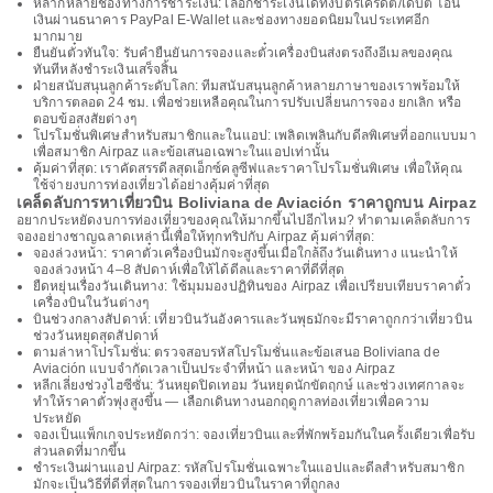
หลากหลายช่องทางการชำระเงิน: เลือกชำระเงินได้ทั้งบัตรเครดิต/เดบิต โอน
เงินผ่านธนาคาร PayPal E-Wallet และช่องทางยอดนิยมในประเทศอีก
มากมาย
ยืนยันตั๋วทันใจ: รับคำยืนยันการจองและตั๋วเครื่องบินส่งตรงถึงอีเมลของคุณ
ทันทีหลังชำระเงินเสร็จสิ้น
ฝ่ายสนับสนุนลูกค้าระดับโลก: ทีมสนับสนุนลูกค้าหลายภาษาของเราพร้อมให้
บริการตลอด 24 ชม. เพื่อช่วยเหลือคุณในการปรับเปลี่ยนการจอง ยกเลิก หรือ
ตอบข้อสงสัยต่างๆ
โปรโมชั่นพิเศษสำหรับสมาชิกและในแอป: เพลิดเพลินกับดีลพิเศษที่ออกแบบมา
เพื่อสมาชิก Airpaz และข้อเสนอเฉพาะในแอปเท่านั้น
คุ้มค่าที่สุด: เราคัดสรรดีลสุดเอ็กซ์คลูซีฟและราคาโปรโมชั่นพิเศษ เพื่อให้คุณ
ใช้จ่ายงบการท่องเที่ยวได้อย่างคุ้มค่าที่สุด
เคล็ดลับการหาเที่ยวบิน Boliviana de Aviación ราคาถูกบน Airpaz
อยากประหยัดงบการท่องเที่ยวของคุณให้มากขึ้นไปอีกไหม? ทำตามเคล็ดลับการ
จองอย่างชาญฉลาดเหล่านี้เพื่อให้ทุกทริปกับ Airpaz คุ้มค่าที่สุด:
จองล่วงหน้า: ราคาตั๋วเครื่องบินมักจะสูงขึ้นเมื่อใกล้ถึงวันเดินทาง แนะนำให้
จองล่วงหน้า 4–8 สัปดาห์เพื่อให้ได้ดีลและราคาที่ดีที่สุด
ยืดหยุ่นเรื่องวันเดินทาง: ใช้มุมมองปฏิทินของ Airpaz เพื่อเปรียบเทียบราคาตั๋ว
เครื่องบินในวันต่างๆ
บินช่วงกลางสัปดาห์: เที่ยวบินวันอังคารและวันพุธมักจะมีราคาถูกกว่าเที่ยวบิน
ช่วงวันหยุดสุดสัปดาห์
ตามล่าหาโปรโมชั่น: ตรวจสอบรหัสโปรโมชั่นและข้อเสนอ Boliviana de
Aviación แบบจำกัดเวลาเป็นประจำที่หน้า และหน้า ของ Airpaz
หลีกเลี่ยงช่วงไฮซีซั่น: วันหยุดปิดเทอม วันหยุดนักขัตฤกษ์ และช่วงเทศกาลจะ
ทำให้ราคาตั๋วพุ่งสูงขึ้น — เลือกเดินทางนอกฤดูกาลท่องเที่ยวเพื่อความ
ประหยัด
จองเป็นแพ็กเกจประหยัดกว่า: จองเที่ยวบินและที่พักพร้อมกันในครั้งเดียวเพื่อรับ
ส่วนลดที่มากขึ้น
ชำระเงินผ่านแอป Airpaz: รหัสโปรโมชั่นเฉพาะในแอปและดีลสำหรับสมาชิก
มักจะเป็นวิธีที่ดีที่สุดในการจองเที่ยวบินในราคาที่ถูกลง