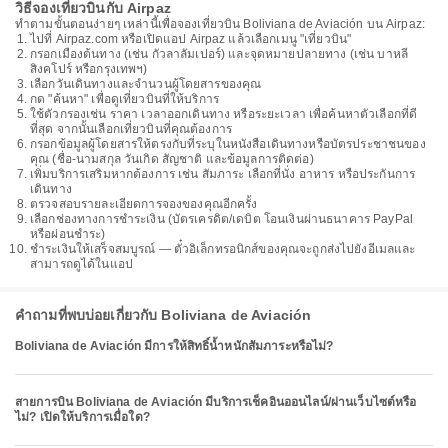
วิธีจองเที่ยวบินกับ Airpaz
ทำตามขั้นตอนง่ายๆ เหล่านี้เพื่อจองเที่ยวบิน Boliviana de Aviación บน Airpaz:
ไปที่ Airpaz.com หรือเปิดแอป Airpaz แล้วเลือกเมนู "เที่ยวบิน"
กรอกเมืองต้นทาง (เช่น กัวลาลัมเปอร์) และจุดหมายปลายทาง (เช่น บาหลี
สิงคโปร์ หรือกรุงเทพฯ)
เลือกวันเดินทางและจำนวนผู้โดยสารของคุณ
กด "ค้นหา" เพื่อดูเที่ยวบินที่ให้บริการ
ใช้ตัวกรองเช่น ราคา เวลาออกเดินทาง หรือระยะเวลา เพื่อค้นหาตัวเลือกที่ดี
ที่สุด จากนั้นเลือกเที่ยวบินที่คุณต้องการ
กรอกข้อมูลผู้โดยสารให้ตรงกับที่ระบุในหนังสือเดินทางหรือบัตรประชาชนของ
คุณ (ชื่อ-นามสกุล วันเกิด สัญชาติ และข้อมูลการติดต่อ)
เพิ่มบริการเสริมหากต้องการ เช่น สัมภาระ เลือกที่นั่ง อาหาร หรือประกันการ
เดินทาง
ตรวจสอบรายละเอียดการจองของคุณอีกครั้ง
เลือกช่องทางการชำระเงิน (บัตรเครดิต/เดบิต โอนเงินผ่านธนาคาร PayPal
หรือผ่อนชำระ)
ชำระเงินให้เสร็จสมบูรณ์ — ตั๋วอิเล็กทรอนิกส์ของคุณจะถูกส่งไปยังอีเมลและ
สามารถดูได้ในแอป
คำถามที่พบบ่อยเกี่ยวกับ Boliviana de Aviación
Boliviana de Aviación มีการให้สิทธิ์น้ำหนักสัมภาระหรือไม่?
สายการบิน Boliviana de Aviación มีบริการเช็คอินออนไลน์/ผ่านเว็บไซต์หรือ
ไม่? เปิดให้บริการเมื่อใด?