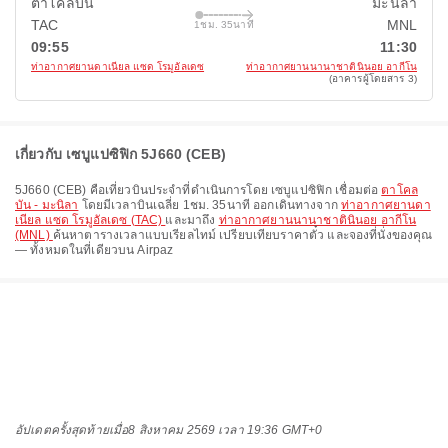
ตาโคลบัน
มะนิลา
TAC
MNL
1ชม. 35นาที
09:55
11:30
ท่าอากาศยานดาเนียล แซด โรมูอัลเดซ
ท่าอากาศยานนานาชาตินินอย อากีโน
(อาคารผู้โดยสาร 3)
เกี่ยวกับ เซบูแปซิฟิก 5J660 (CEB)
5J660
(
CEB
) คือเที่ยวบินประจำที่ดำเนินการโดย
เซบูแปซิฟิก
เชื่อมต่อ
ตาโคล
บัน - มะนิลา
โดยมีเวลาบินเฉลี่ย
1ชม. 35นาที
ออกเดินทางจาก
ท่าอากาศยานดา
เนียล แซด โรมูอัลเดซ (TAC)
และมาถึง
ท่าอากาศยานนานาชาตินินอย อากีโน
(MNL)
ค้นหาตารางเวลาแบบเรียลไทม์ เปรียบเทียบราคาตั๋ว และจองที่นั่งของคุณ
— ทั้งหมดในที่เดียวบน Airpaz
อัปเดตครั้งสุดท้ายเมื่อ
8 สิงหาคม 2569 เวลา 19:36 GMT+0