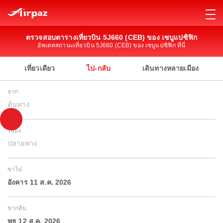
ตรวจสอบตารางเที่ยวบิน 5J660 (CEB) ของ เซบูแปซิฟิก
อัพเดทสถานะเที่ยวบิน 5J660 (CEB) ของ เซบูแปซิฟิก ที่นี่
เที่ยวเดียว
ไป-กลับ
เดินทางหลายเมือง
จาก
ต้นทาง
ไปยัง
ปลายทาง
ขาไป
อังคาร 11 ส.ค. 2026
ขากลับ
พุธ 12 ส.ค. 2026