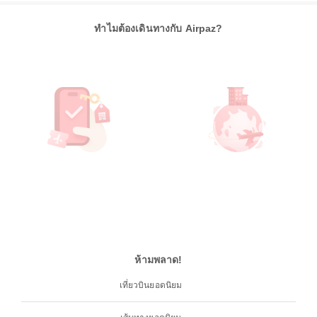
ทำไมต้องเดินทางกับ Airpaz?
ห้ามพลาด!
เที่ยวบินยอดนิยม