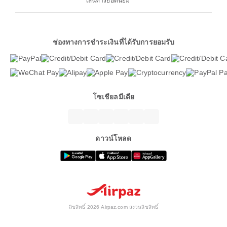
เส้นทางยอดนิยม
ช่องทางการชำระเงินที่ได้รับการยอมรับ
โซเชียลมีเดีย
ดาวน์โหลด
ลิขสิทธิ์ 2026 Airpaz.com สงวนลิขสิทธิ์