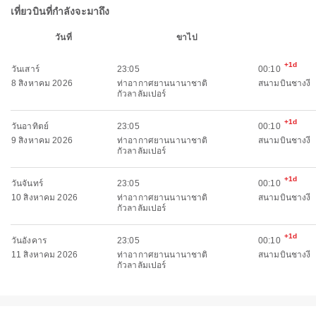
เที่ยวบินที่กำลังจะมาถึง
วันที่
ขาไป
+1d
วันเสาร์
23:05
00:10
8 สิงหาคม 2026
ท่าอากาศยานนานาชาติ
สนามบินชางงี
กัวลาลัมเปอร์
+1d
วันอาทิตย์
23:05
00:10
9 สิงหาคม 2026
ท่าอากาศยานนานาชาติ
สนามบินชางงี
กัวลาลัมเปอร์
+1d
วันจันทร์
23:05
00:10
10 สิงหาคม 2026
ท่าอากาศยานนานาชาติ
สนามบินชางงี
กัวลาลัมเปอร์
+1d
วันอังคาร
23:05
00:10
11 สิงหาคม 2026
ท่าอากาศยานนานาชาติ
สนามบินชางงี
กัวลาลัมเปอร์