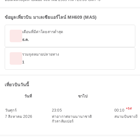
ข้อมูลเที่ยวบิน มาเลเซียแอร์ไลน์ MH609 (MAS)
เดือนที่มีค่าโดยสารต่ำสุด
ธ.ค.
รวมจุดหมายปลายทาง
1
เที่ยวบินวันนี้
วันที่
ขาไป
+1d
วันศุกร์
23:05
00:10
7 สิงหาคม 2026
ท่าอากาศยานนานาชาติ
สนามบินชางงี
กัวลาลัมเปอร์