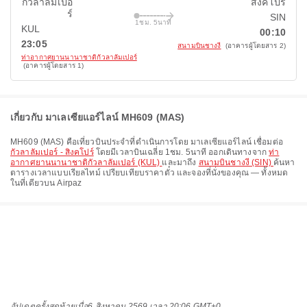
กัวลาลัมเปอ
สิงคโปร์
ร์
SIN
1ชม. 5นาที
KUL
00:10
23:05
สนามบินชางงี
(อาคารผู้โดยสาร 2)
ท่าอากาศยานนานาชาติกัวลาลัมเปอร์
(อาคารผู้โดยสาร 1)
เกี่ยวกับ มาเลเซียแอร์ไลน์ MH609 (MAS)
MH609
(
MAS
) คือเที่ยวบินประจำที่ดำเนินการโดย
มาเลเซียแอร์ไลน์
เชื่อมต่อ
กัวลาลัมเปอร์ - สิงคโปร์
โดยมีเวลาบินเฉลี่ย
1ชม. 5นาที
ออกเดินทางจาก
ท่า
อากาศยานนานาชาติกัวลาลัมเปอร์ (KUL)
และมาถึง
สนามบินชางงี (SIN)
ค้นหา
ตารางเวลาแบบเรียลไทม์ เปรียบเทียบราคาตั๋ว และจองที่นั่งของคุณ — ทั้งหมด
ในที่เดียวบน Airpaz
อัปเดตครั้งสุดท้ายเมื่อ
6 สิงหาคม 2569 เวลา 20:06 GMT+0