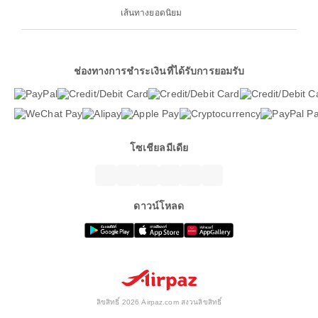
เส้นทางยอดนิยม
ช่องทางการชำระเงินที่ได้รับการยอมรับ
โซเชียลมีเดีย
ดาวน์โหลด
ลิขสิทธิ์ 2026 Airpaz.com สงวนลิขสิทธิ์