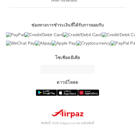
เส้นทางยอดนิยม
ช่องทางการชำระเงินที่ได้รับการยอมรับ
โซเชียลมีเดีย
ดาวน์โหลด
ลิขสิทธิ์ 2026 Airpaz.com สงวนลิขสิทธิ์