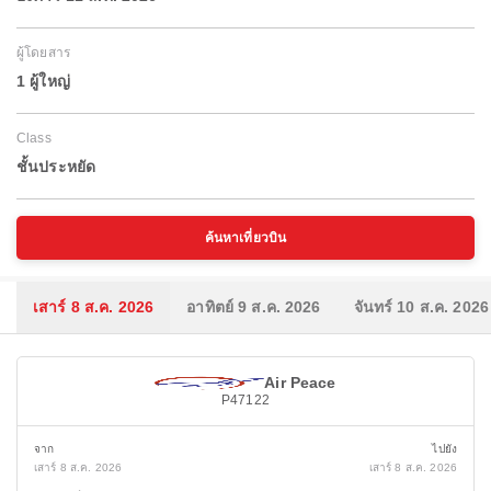
ผู้โดยสาร
1 ผู้ใหญ่
Class
ชั้นประหยัด
ค้นหาเที่ยวบิน
เสาร์ 8 ส.ค. 2026
อาทิตย์ 9 ส.ค. 2026
จันทร์ 10 ส.ค. 2026
Air Peace
P47122
จาก
ไปยัง
เสาร์ 8 ส.ค. 2026
เสาร์ 8 ส.ค. 2026