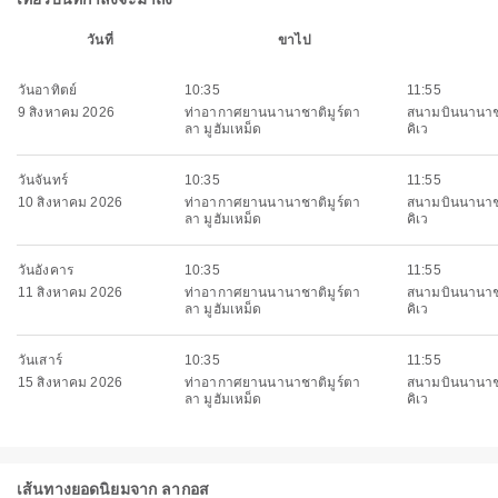
วันที่
ขาไป
วันอาทิตย์
10:35
11:55
9 สิงหาคม 2026
ท่าอากาศยานนานาชาติมูร์ตา
สนามบินนานาชา
ลา มูฮัมเหม็ด
คิเว
วันจันทร์
10:35
11:55
10 สิงหาคม 2026
ท่าอากาศยานนานาชาติมูร์ตา
สนามบินนานาชา
ลา มูฮัมเหม็ด
คิเว
วันอังคาร
10:35
11:55
11 สิงหาคม 2026
ท่าอากาศยานนานาชาติมูร์ตา
สนามบินนานาชา
ลา มูฮัมเหม็ด
คิเว
วันเสาร์
10:35
11:55
15 สิงหาคม 2026
ท่าอากาศยานนานาชาติมูร์ตา
สนามบินนานาชา
ลา มูฮัมเหม็ด
คิเว
เส้นทางยอดนิยมจาก ลากอส