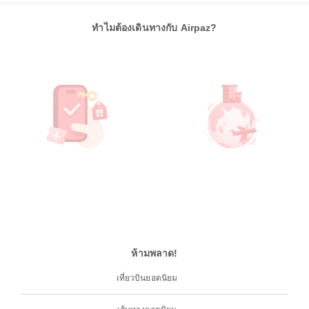
ทำไมต้องเดินทางกับ Airpaz?
ห้ามพลาด!
เที่ยวบินยอดนิยม