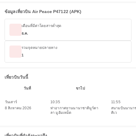
ข้อมูลเที่ยวบิน Air Peace P47122 (APK)
เดือนที่มีค่าโดยสารต่ำสุด
ธ.ค.
รวมจุดหมายปลายทาง
1
เที่ยวบินวันนี้
วันที่
ขาไป
วันเสาร์
10:35
11:55
8 สิงหาคม 2026
ท่าอากาศยานนานาชาติมูร์ตา
สนามบินนานาชา
ลา มูฮัมเหม็ด
คิเว
เที่ยวบินที่กำลังจะมาถึง