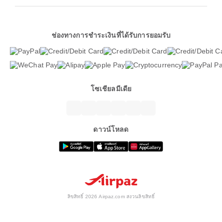
ช่องทางการชำระเงินที่ได้รับการยอมรับ
โซเชียลมีเดีย
ดาวน์โหลด
ลิขสิทธิ์ 2026 Airpaz.com สงวนลิขสิทธิ์