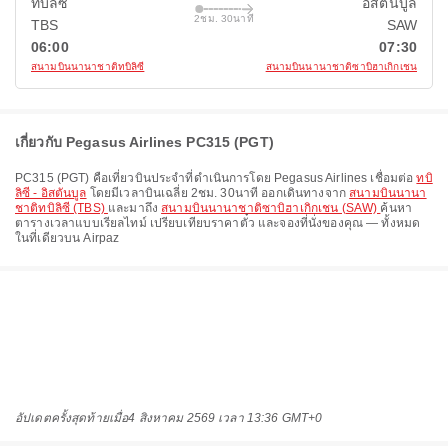
ทบิลิซี
อิสตันบูล
2ชม. 30นาที
TBS
SAW
06:00
07:30
สนามบินนานาชาติทบิลิซี
สนามบินนานาชาติซาบิฮาเกิกเชน
เกี่ยวกับ Pegasus Airlines PC315 (PGT)
PC315
(
PGT
) คือเที่ยวบินประจำที่ดำเนินการโดย
Pegasus Airlines
เชื่อมต่อ
ทบิ
ลิซี - อิสตันบูล
โดยมีเวลาบินเฉลี่ย
2ชม. 30นาที
ออกเดินทางจาก
สนามบินนานา
ชาติทบิลิซี (TBS)
และมาถึง
สนามบินนานาชาติซาบิฮาเกิกเชน (SAW)
ค้นหา
ตารางเวลาแบบเรียลไทม์ เปรียบเทียบราคาตั๋ว และจองที่นั่งของคุณ — ทั้งหมด
ในที่เดียวบน Airpaz
อัปเดตครั้งสุดท้ายเมื่อ
4 สิงหาคม 2569 เวลา 13:36 GMT+0