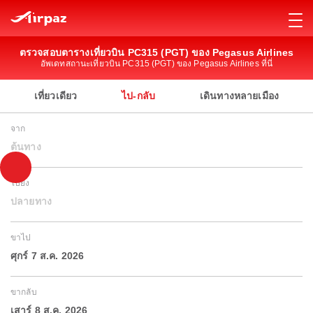
ตรวจสอบตารางเที่ยวบิน PC315 (PGT) ของ Pegasus Airlines
อัพเดทสถานะเที่ยวบิน PC315 (PGT) ของ Pegasus Airlines ที่นี่
เที่ยวเดียว
ไป-กลับ
เดินทางหลายเมือง
จาก
ต้นทาง
ไปยัง
ปลายทาง
ขาไป
ศุกร์ 7 ส.ค. 2026
ขากลับ
เสาร์ 8 ส.ค. 2026