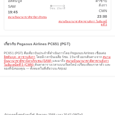
อิสตันบูล
คาซาบ
ลังกา
SAW
5ชม. 15นาที
CMN
19:45
23:00
สนามบินนานาชาติซาบิฮาเกิกเชน
สนามบินนานาชาติคาซาบลังกา โมฮัมเหม็
ดที่ 5
เกี่ยวกับ Pegasus Airlines PC651 (PGT)
PC651
(
PGT
) คือเที่ยวบินประจำที่ดำเนินการโดย
Pegasus Airlines
เชื่อมต่อ
อิสตันบูล - คาซาบลังกา
โดยมีเวลาบินเฉลี่ย
5ชม. 15นาที
ออกเดินทางจาก
สนาม
บินนานาชาติซาบิฮาเกิกเชน (SAW)
และมาถึง
สนามบินนานาชาติคาซาบลังกา
โมฮัมเหม็ดที่ 5 (CMN)
ค้นหาตารางเวลาแบบเรียลไทม์ เปรียบเทียบราคาตั๋ว และ
จองที่นั่งของคุณ — ทั้งหมดในที่เดียวบน Airpaz
อัปเดตครั้งสุดท้ายเมื่อ
6 สิงหาคม 2569 เวลา 20:42 GMT+0