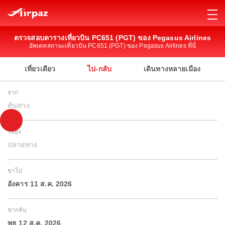
ตรวจสอบตารางเที่ยวบิน PC651 (PGT) ของ Pegasus Airlines
อัพเดทสถานะเที่ยวบิน PC651 (PGT) ของ Pegasus Airlines ที่นี่
เที่ยวเดียว
ไป-กลับ
เดินทางหลายเมือง
จาก
ต้นทาง
ไปยัง
ปลายทาง
ขาไป
อังคาร 11 ส.ค. 2026
ขากลับ
พุธ 12 ส.ค. 2026