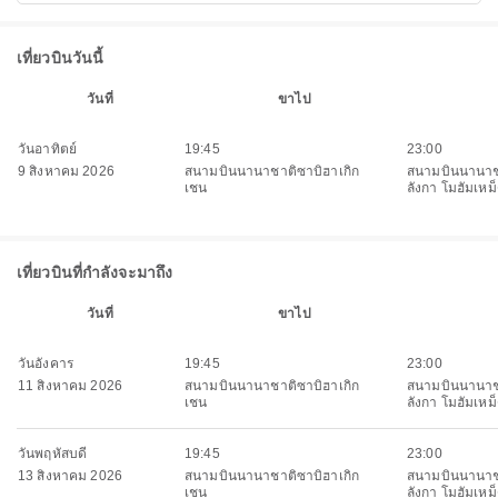
เที่ยวบินวันนี้
วันที่
ขาไป
วันอาทิตย์
19:45
23:00
9 สิงหาคม 2026
สนามบินนานาชาติซาบิฮาเกิก
สนามบินนานา
เชน
ลังกา โมฮัมเหม็ด
เที่ยวบินที่กำลังจะมาถึง
วันที่
ขาไป
วันอังคาร
19:45
23:00
11 สิงหาคม 2026
สนามบินนานาชาติซาบิฮาเกิก
สนามบินนานา
เชน
ลังกา โมฮัมเหม็ด
วันพฤหัสบดี
19:45
23:00
13 สิงหาคม 2026
สนามบินนานาชาติซาบิฮาเกิก
สนามบินนานา
เชน
ลังกา โมฮัมเหม็ด