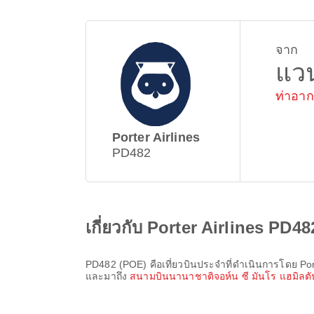
จาก
แวน
ท่าอา
Porter Airlines
PD482
เกี่ยวกับ Porter Airlines PD4
PD482
(
POE
) คือเที่ยวบินประจำที่ดำเนินการโดย
Por
และมาถึง
สนามบินนานาชาติจอห์น ซี มันโร แฮมิลต