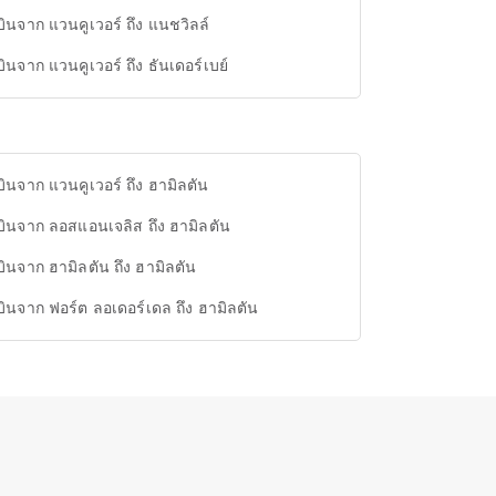
วบินจาก แวนคูเวอร์ ถึง แนชวิลล์
วบินจาก แวนคูเวอร์ ถึง ธันเดอร์เบย์
วบินจาก แวนคูเวอร์ ถึง ฮามิลตัน
วบินจาก ลอสแอนเจลิส ถึง ฮามิลตัน
วบินจาก ฮามิลตัน ถึง ฮามิลตัน
วบินจาก ฟอร์ต ลอเดอร์เดล ถึง ฮามิลตัน