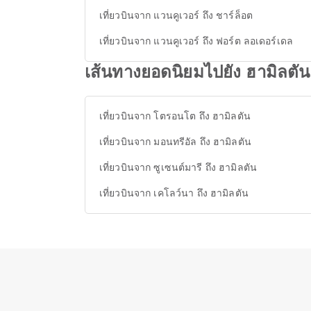
เที่ยวบินจาก แวนคูเวอร์ ถึง ชาร์ล็อต
เที่ยวบินจาก แวนคูเวอร์ ถึง ฟอร์ต ลอเดอร์เดล
เส้นทางยอดนิยมไปยัง ฮามิลตัน
เที่ยวบินจาก โตรอนโต ถึง ฮามิลตัน
เที่ยวบินจาก มอนทรีอัล ถึง ฮามิลตัน
เที่ยวบินจาก ซูเซนต์มารี ถึง ฮามิลตัน
เที่ยวบินจาก เคโลว์นา ถึง ฮามิลตัน