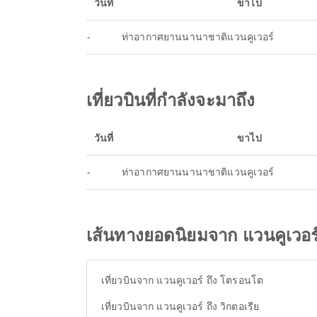
วันที่
ขาไป
-
ท่าอากาศยานนานาชาติแวนคูเวอร์
เที่ยวบินที่กำลังจะมาถึง
วันที่
ขาไป
-
ท่าอากาศยานนานาชาติแวนคูเวอร์
เส้นทางยอดนิยมจาก แวนคูเวอร
เที่ยวบินจาก แวนคูเวอร์ ถึง โตรอนโต
เที่ยวบินจาก แวนคูเวอร์ ถึง วิกตอเรีย