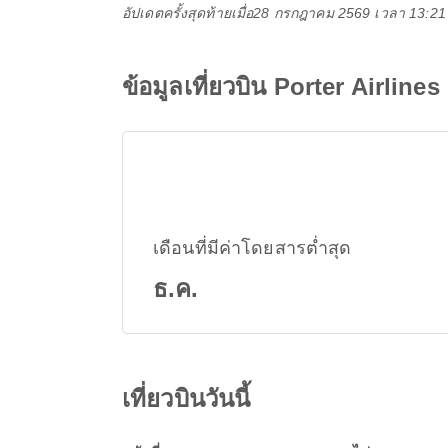
อัปเดตครั้งสุดท้ายเมื่อ
28 กรกฎาคม 2569 เวลา 13:2
ข้อมูลเที่ยวบิน Porter Airlin
เดือนที่มีค่าโดยสารต่ำสุด
ธ.ค.
เที่ยวบินวันนี้