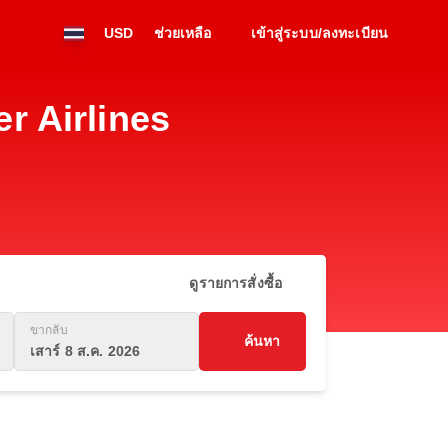
USD
ช่วยเหลือ
เข้าสู่ระบบ/ลงทะเบียน
r Airlines
ดูรายการสั่งซื้อ
ขากลับ
ค้นหา
เสาร์ 8 ส.ค. 2026