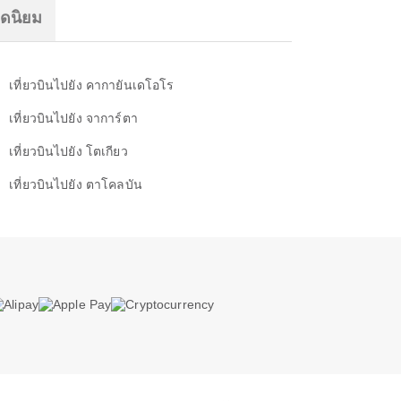
อดนิยม
เที่ยวบินไปยัง คากายันเดโอโร
เที่ยวบินไปยัง จาการ์ตา
เที่ยวบินไปยัง โตเกียว
เที่ยวบินไปยัง ตาโคลบัน