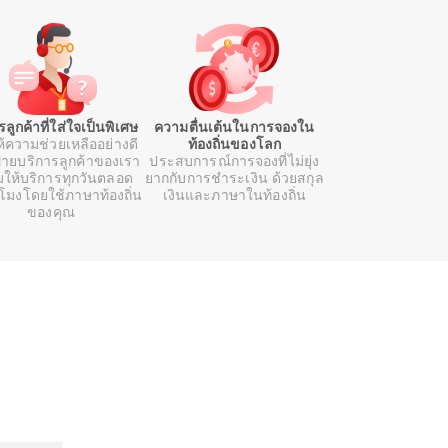
ลูกค้าที่ใส่ใจเป็นพิเศษ
ความตื่นเต้นในการจองใน
้ความช่วยเหลืออย่างดี
ท้องถิ่นของโลก
 ฝ่ายบริการลูกค้าของเรา
ประสบการณ์การจองที่ไม่ยุ่ง
มให้บริการทุกวันตลอด
ยากกับการชำระเงิน ด้วยสกุล
วโมงโดยใช้ภาษาท้องถิ่น
เงินและภาษาในท้องถิ่น
ของคุณ