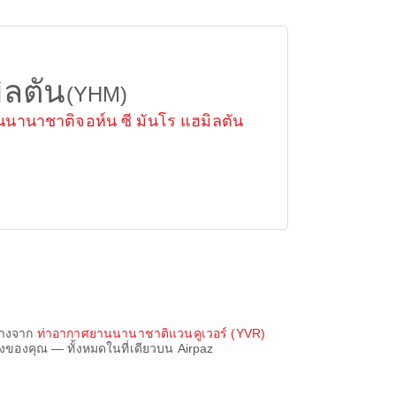
ิลตัน
(YHM)
นานาชาติจอห์น ซี มันโร แฮมิลตัน
ทางจาก
ท่าอากาศยานนานาชาติแวนคูเวอร์ (YVR)
่งของคุณ — ทั้งหมดในที่เดียวบน Airpaz