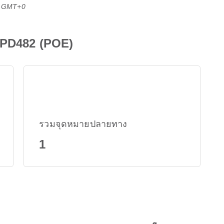
1 GMT+0
es PD482 (POE)
รวมจุดหมายปลายทาง
1