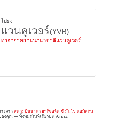
ไปยัง
แวนคูเวอร์
(YVR)
ท่าอากาศยานนานาชาติแวนคูเวอร์
นทางจาก
สนามบินนานาชาติจอห์น ซี มันโร แฮมิลตัน
ของคุณ — ทั้งหมดในที่เดียวบน Airpaz