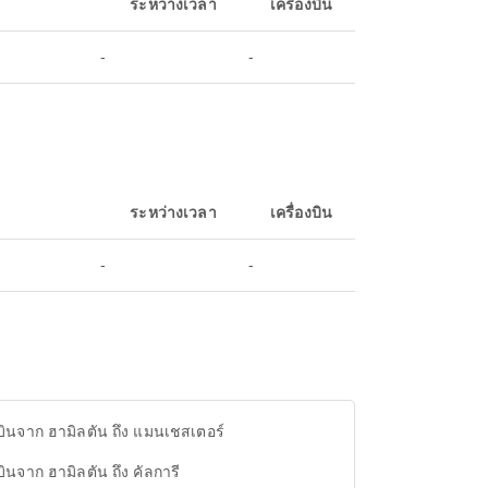
ระหว่างเวลา
เครื่องบิน
-
-
ระหว่างเวลา
เครื่องบิน
-
-
วบินจาก ฮามิลตัน ถึง แมนเชสเตอร์
วบินจาก ฮามิลตัน ถึง คัลการี