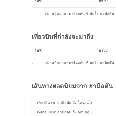
วันที่
ขาไป
-
สนามบินนานาชาติจอห์น ซี มันโร แฮมิลตัน
เที่ยวบินที่กำลังจะมาถึง
วันที่
ขาไป
-
สนามบินนานาชาติจอห์น ซี มันโร แฮมิลตัน
เส้นทางยอดนิยมจาก ฮามิลตัน
เที่ยวบินจาก ฮามิลตัน ถึง โตรอนโต
เที่ยวบินจาก ฮามิลตัน ถึง ลอนดอน