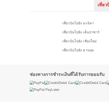
เที่ย
เที่ยวบินไปยัง มะนิลา
เที่ยวบินไปยัง เด็นปาซาร์
เที่ยวบินไปยัง เชียงใหม่
เที่ยวบินไปยัง ฮานอย
ช่องทางการชำระเงินที่ได้รับการยอมรับ