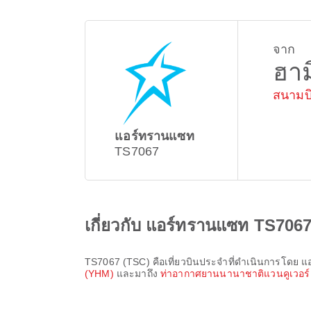
จาก
ฮาม
สนามบิ
แอร์ทรานแซท
TS7067
เกี่ยวกับ แอร์ทรานแซท TS706
TS7067
(
TSC
) คือเที่ยวบินประจำที่ดำเนินการโดย
แ
(YHM)
และมาถึง
ท่าอากาศยานนานาชาติแวนคูเวอร