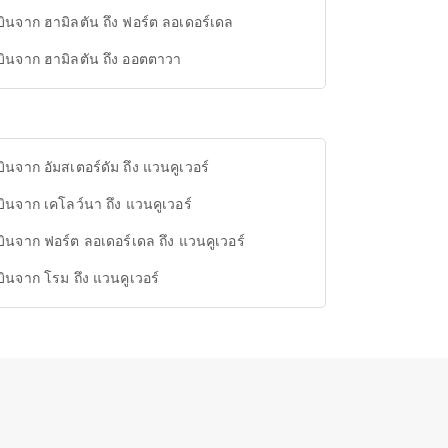
วบินจาก ฮามิลตัน ถึง ฟอร์ต ลอเดอร์เดล
วบินจาก ฮามิลตัน ถึง ออตตาวา
วบินจาก อัมสเตอร์ดัม ถึง แวนคูเวอร์
วบินจาก เคโลว์นา ถึง แวนคูเวอร์
วบินจาก ฟอร์ต ลอเดอร์เดล ถึง แวนคูเวอร์
วบินจาก โรม ถึง แวนคูเวอร์