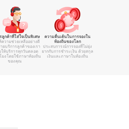
ลูกค้าที่ใส่ใจเป็นพิเศษ
ความตื่นเต้นในการจองใน
้ความช่วยเหลืออย่างดี
ท้องถิ่นของโลก
 ฝ่ายบริการลูกค้าของเรา
ประสบการณ์การจองที่ไม่ยุ่ง
มให้บริการทุกวันตลอด
ยากกับการชำระเงิน ด้วยสกุล
วโมงโดยใช้ภาษาท้องถิ่น
เงินและภาษาในท้องถิ่น
ของคุณ