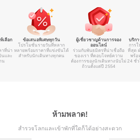
ห้เลือก
ข้อเสนอพิเศษทุกวัน
ผู้เชี่ยวชาญด้านการจอง
บริการ
โปรโมชั่นรายวันที่หลาก
ออนไลน์
การให
าที่น่า
หลายพร้อมราคาที่แข่งขันได้
ร่วมกับพันธมิตรที่น่าเชื่อถือ
ที่สุด
บินและ
สำหรับนักเดินทางทุกคน
ของเรา ที่ตอบโจทย์ความ
พร้อ
้าน
ต้องการของนักเดินทางนับไม่
24 ชั่
ถ้วนตั้งแต่ปี 2554
ห้ามพลาด!
สำรวจโลกและเข้าพักที่ใดก็ได้อย่างสะดวก