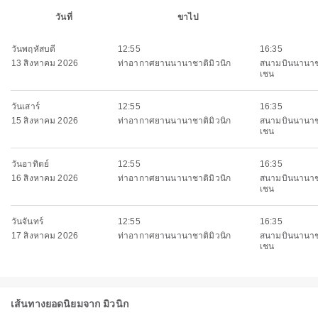
วันที่
ขาไป
วันพฤหัสบดี
12:55
16:35
13 สิงหาคม 2026
ท่าอากาศยานนานาชาติมิวนิก
สนามบินนานาชา
เชน
วันเสาร์
12:55
16:35
15 สิงหาคม 2026
ท่าอากาศยานนานาชาติมิวนิก
สนามบินนานาชา
เชน
วันอาทิตย์
12:55
16:35
16 สิงหาคม 2026
ท่าอากาศยานนานาชาติมิวนิก
สนามบินนานาชา
เชน
วันจันทร์
12:55
16:35
17 สิงหาคม 2026
ท่าอากาศยานนานาชาติมิวนิก
สนามบินนานาชา
เชน
เส้นทางยอดนิยมจาก มิวนิก