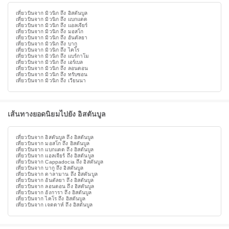
เที่ยวบินจาก มิวนิก ถึง อิสตันบูล
เที่ยวบินจาก มิวนิก ถึง แบกแดด
เที่ยวบินจาก มิวนิก ถึง แอลเจียร์
เที่ยวบินจาก มิวนิก ถึง มอสโก
เที่ยวบินจาก มิวนิก ถึง อันตัลยา
เที่ยวบินจาก มิวนิก ถึง บากู
เที่ยวบินจาก มิวนิก ถึง ไคโร
เที่ยวบินจาก มิวนิก ถึง แบร์กาโม
เที่ยวบินจาก มิวนิก ถึง เอร์เบล
เที่ยวบินจาก มิวนิก ถึง ลอนดอน
เที่ยวบินจาก มิวนิก ถึง ทรับซอน
เที่ยวบินจาก มิวนิก ถึง เวียนนา
เส้นทางยอดนิยมไปยัง อิสตันบูล
เที่ยวบินจาก อิสตันบูล ถึง อิสตันบูล
เที่ยวบินจาก มอสโก ถึง อิสตันบูล
เที่ยวบินจาก แบกแดด ถึง อิสตันบูล
เที่ยวบินจาก แอลเจียร์ ถึง อิสตันบูล
เที่ยวบินจาก Cappadocia ถึง อิสตันบูล
เที่ยวบินจาก บากู ถึง อิสตันบูล
เที่ยวบินจาก ดาลามาน ถึง อิสตันบูล
เที่ยวบินจาก อันตัลยา ถึง อิสตันบูล
เที่ยวบินจาก ลอนดอน ถึง อิสตันบูล
เที่ยวบินจาก อังการา ถึง อิสตันบูล
เที่ยวบินจาก ไคโร ถึง อิสตันบูล
เที่ยวบินจาก เจดดาห์ ถึง อิสตันบูล