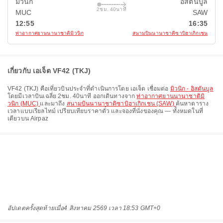
มิวนิก
อิสตันบูล
2ชม. 40นาที
MUC
SAW
12:55
16:35
ท่าอากาศยานนานาชาติมิวนิก
สนามบินนานาชาติซาบิฮาเกิกเชน
เกี่ยวกับ เอเจ็ต VF42 (TKJ)
VF42
(
TKJ
) คือเที่ยวบินประจำที่ดำเนินการโดย
เอเจ็ต
เชื่อมต่อ
มิวนิก - อิสตันบูล
โดยมีเวลาบินเฉลี่ย
2ชม. 40นาที
ออกเดินทางจาก
ท่าอากาศยานนานาชาติมิ
วนิก (MUC)
และมาถึง
สนามบินนานาชาติซาบิฮาเกิกเชน (SAW)
ค้นหาตาราง
เวลาแบบเรียลไทม์ เปรียบเทียบราคาตั๋ว และจองที่นั่งของคุณ — ทั้งหมดในที่
เดียวบน Airpaz
อัปเดตครั้งสุดท้ายเมื่อ
4 สิงหาคม 2569 เวลา 18:53 GMT+0