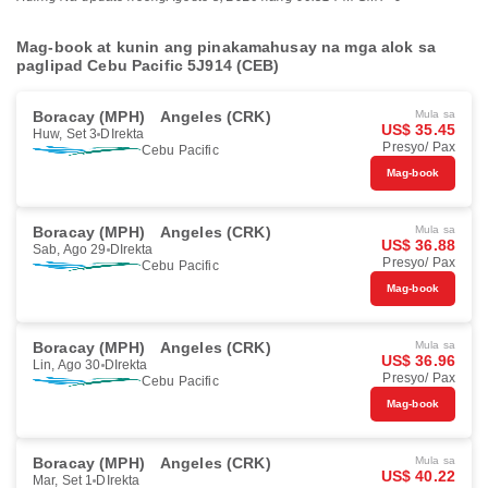
Mag-book at kunin ang pinakamahusay na mga alok sa
paglipad Cebu Pacific 5J914 (CEB)
Boracay (MPH)
Angeles (CRK)
Mula sa
US$ 35.45
Huw, Set 3
DIrekta
Presyo/ Pax
Cebu Pacific
Mag-book
Boracay (MPH)
Angeles (CRK)
Mula sa
US$ 36.88
Sab, Ago 29
DIrekta
Presyo/ Pax
Cebu Pacific
Mag-book
Boracay (MPH)
Angeles (CRK)
Mula sa
US$ 36.96
Lin, Ago 30
DIrekta
Presyo/ Pax
Cebu Pacific
Mag-book
Boracay (MPH)
Angeles (CRK)
Mula sa
US$ 40.22
Mar, Set 1
DIrekta