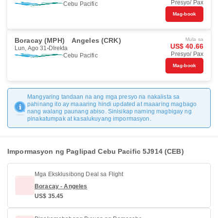
Presyo/ Pax
Cebu Pacific
Mag-book
Boracay (MPH)
Angeles (CRK)
Mula sa
US$ 40.66
Lun, Ago 31
DIrekta
Presyo/ Pax
Cebu Pacific
Mag-book
Mangyaring tandaan na ang mga presyo na nakalista sa
pahinang ito ay maaaring hindi updated at maaaring magbago
nang walang paunang abiso. Sinisikap naming magbigay ng
pinakatumpak at kasalukuyang impormasyon.
Impormasyon ng Paglipad Cebu Pacific 5J914 (CEB)
Mga Eksklusibong Deal sa Flight
Boracay - Angeles
US$ 35.45