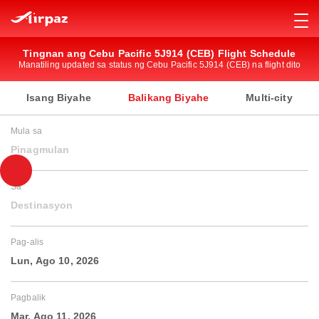
Tingnan ang Cebu Pacific 5J914 (CEB) Flight Schedule
Manatiling updated sa status ng Cebu Pacific 5J914 (CEB) na flight dito
Isang Biyahe
Balikang Biyahe
Multi-city
Mula sa
Pinagmulan
Sa
Destinasyon
Pag-alis
Lun, Ago 10, 2026
Pagbalik
Mar, Ago 11, 2026