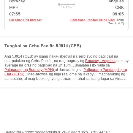
Boracay
Angeles
MPH
CRK
1h 10m
07:55
09:05
Paliparang ng Boracay
Paliparang Pandaigdig ng Clark
(Ang
Terminal 2)
Tungkol sa Cebu Pacific 5J914 (CEB)
Ang
5J914
(
CEB
) ay isang naka-iskedyul na serbisyo ng paglipad na
pinapatakbo ng
Cebu Pacific
, na nag-uugnay ng
Boracay - Angeles
na may
average na oras ng paglipad na
1h 10m
. Lumalabas ito mula sa
Paliparang ng Boracay (MPH)
at dumarating sa
Paliparang Pandaigdig ng
Clark (CRK)
. Mag-browse ng mga real-time na iskedyul, maghambing ng
pamasahe, at mag-book ng iyong upuan — lahat sa isang lugar sa Airpaz.
Huling Na-update noong
Agosto 8, 2026 nang 06:51 PM GMT+0