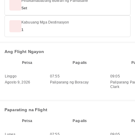
Pinakamababang Buwan ng Pamasahe
Set
Kabuuang Mga Destinasyon
1
Ang Flight Ngayon
Petsa
Pag-alis
P
Linggo
07:55
09:05
Agosto 9, 2026
Paliparang ng Boracay
Paliparang Pa
Clark
Paparating na Flight
Petsa
Pag-alis
P
Lunes
07:55
09:05