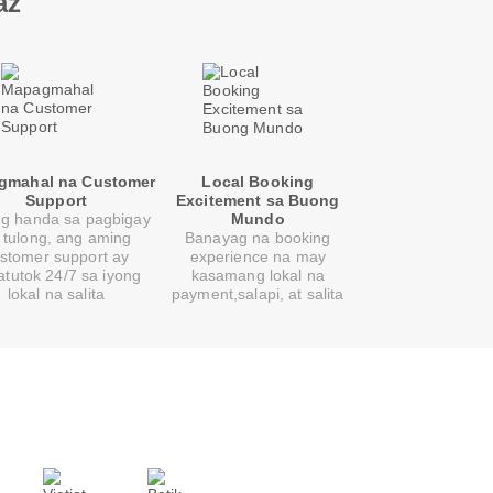
az
gmahal na Customer
Local Booking
Support
Excitement sa Buong
ng handa sa pagbigay
Mundo
 tulong, ang aming
Banayag na booking
stomer support ay
experience na may
atutok 24/7 sa iyong
kasamang lokal na
lokal na salita
payment,salapi, at salita