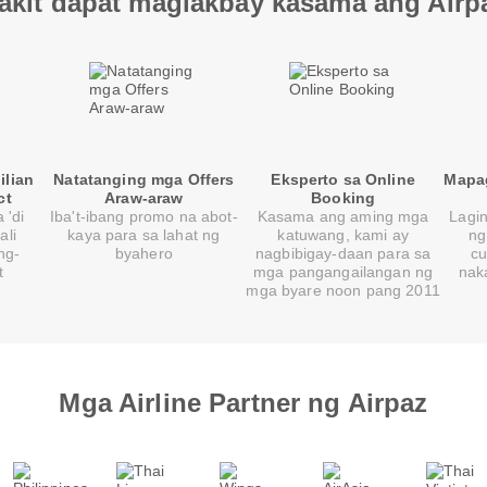
akit dapat maglakbay kasama ang Airp
ilian
Natatanging mga Offers
Eksperto sa Online
Mapa
ct
Araw-araw
Booking
 'di
Iba't-ibang promo na abot-
Kasama ang aming mga
Lagi
ali
kaya para sa lahat ng
katuwang, kami ay
ng
ng-
byahero
nagbibigay-daan para sa
cu
t
mga pangangailangan ng
nak
mga byare noon pang 2011
Mga Airline Partner ng Airpaz