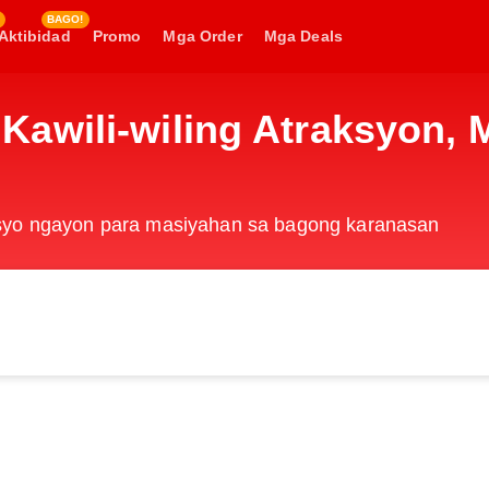
BAGO!
Aktibidad
Promo
Mga Order
Mga Deals
awili-wiling Atraksyon, 
esyo ngayon para masiyahan sa bagong karanasan