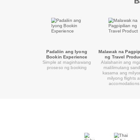
B
Padaliin ang Iyong
Malawak na Pagpip
Bookin Experience
ng Travel Produ
Simple at maginhawang
Alalahanin ang mga
proseso ng booking
malilimutang sand
kasama ang milyo
milyong flights a
accomodations