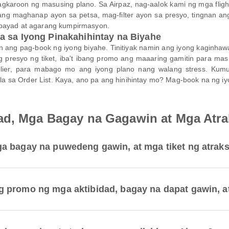
aroon ng masusing plano. Sa Airpaz, nag-aalok kami ng mga flight, h
 maghanap ayon sa petsa, mag-filter ayon sa presyo, tingnan ang mg
abayad at agarang kumpirmasyon.
a sa Iyong Pinakahihintay na Biyahe
n ang pag-book ng iyong biyahe. Tinitiyak namin ang iyong kaginha
presyo ng tiket, iba't ibang promo ang maaaring gamitin para mas 
plier, para mabago mo ang iyong plano nang walang stress. Kum
 sa Order List. Kaya, ano pa ang hinihintay mo? Mag-book na ng iyo
ad, Mga Bagay na Gagawin at Mga Atr
 bagay na puwedeng gawin, at mga tiket ng atraks
promo ng mga aktibidad, bagay na dapat gawin, at