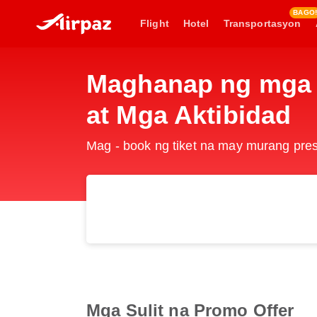
BAGO!
Flight
Hotel
Transportasyon
Maghanap ng mga K
at Mga Aktibidad
Mag - book ng tiket na may murang pr
Mga Sulit na Promo Offer