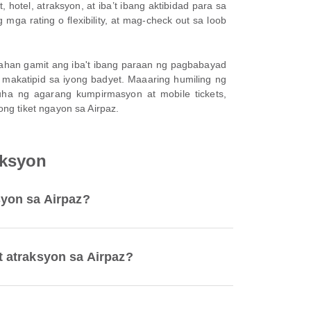
otel, atraksyon, at iba’t ibang aktibidad para sa
a rating o flexibility, at mag-check out sa loob
wahan gamit ang iba't ibang paraan ng pagbabayad
makatipid sa iyong badyet. Maaaring humiling ng
uha ng agarang kumpirmasyon at mobile tickets,
ng tiket ngayon sa Airpaz.
aksyon
yon sa Airpaz?
 atraksyon sa Airpaz?