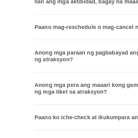
Ilan ang mga aktibidad, bagay na maaa
Paano mag-reschedule o mag-cancel ng
Anong mga paraan ng pagbabayad ang t
ng atraksyon?
Anong mga pera ang maaari kong gamit
ng mga tiket sa atraksyon?
Paano ko iche-check at ikukumpara ang