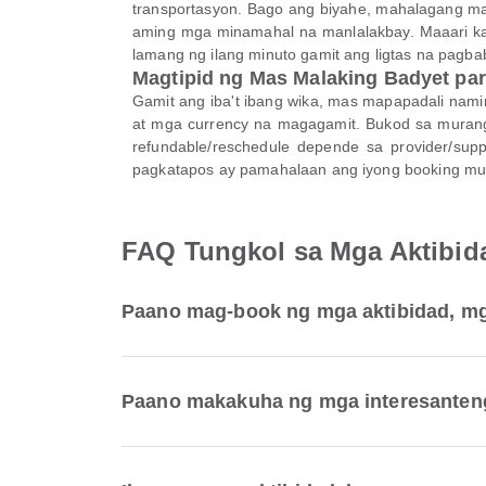
transportasyon. Bago ang biyahe, mahalagang magk
aming mga minamahal na manlalakbay. Maaari kang
lamang ng ilang minuto gamit ang ligtas na pagb
Magtipid ng Mas Malaking Badyet par
Gamit ang iba't ibang wika, mas mapapadali nami
at mga currency na magagamit. Bukod sa murang 
refundable/reschedule depende sa provider/sup
pagkatapos ay pamahalaan ang iyong booking mula
FAQ Tungkol sa Mga Aktibid
Paano mag-book ng mga aktibidad, mga
Paano makakuha ng mga interesanteng 