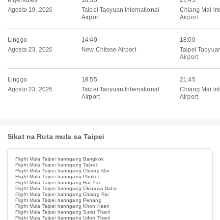
Miyerkules
18:55
21:45
Agosto 19, 2026
Taipei Taoyuan International
Chiang Mai Int
Airport
Airport
Linggo
14:40
18:00
Agosto 23, 2026
New Chitose Airport
Taipei Taoyuan
Airport
Linggo
18:55
21:45
Agosto 23, 2026
Taipei Taoyuan International
Chiang Mai Int
Airport
Airport
Sikat na Ruta mula sa Taipei
Flight Mula Taipei hanngang Bangkok
Flight Mula Taipei hanngang Taipei
Flight Mula Taipei hanngang Chiang Mai
Flight Mula Taipei hanngang Phuket
Flight Mula Taipei hanngang Hat Yai
Flight Mula Taipei hanngang Okinawa Naha
Flight Mula Taipei hanngang Chiang Rai
Flight Mula Taipei hanngang Penang
Flight Mula Taipei hanngang Khon Kaen
Flight Mula Taipei hanngang Surat Thani
Flight Mula Taipei hanngang Udon Thani