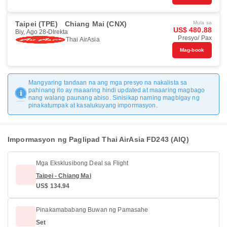
Taipei (TPE)
Chiang Mai (CNX)
Mula sa
US$ 480.88
Biy, Ago 28
DIrekta
Presyo/ Pax
Thai AirAsia
Mag-book
Mangyaring tandaan na ang mga presyo na nakalista sa
pahinang ito ay maaaring hindi updated at maaaring magbago
nang walang paunang abiso. Sinisikap naming magbigay ng
pinakatumpak at kasalukuyang impormasyon.
Impormasyon ng Paglipad Thai AirAsia FD243 (AIQ)
Mga Eksklusibong Deal sa Flight
Taipei - Chiang Mai
US$ 134.94
Pinakamababang Buwan ng Pamasahe
Set