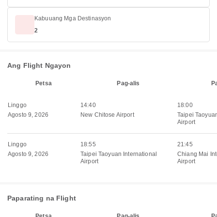
Kabuuang Mga Destinasyon
2
Ang Flight Ngayon
Petsa
Pag-alis
P
Linggo
14:40
18:00
Agosto 9, 2026
New Chitose Airport
Taipei Taoyuan
Airport
Linggo
18:55
21:45
Agosto 9, 2026
Taipei Taoyuan International
Chiang Mai Int
Airport
Airport
Paparating na Flight
Petsa
Pag-alis
P