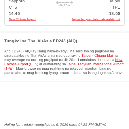
Sapporo
Taipei
4h 20m
CTS
TPE
14:40
18:00
New Chitose Airport
Taipei Taoyuan International Airport
Tungkol sa Thai AirAsia FD243 (AIQ)
Ang
FD243
(
AIQ
) ay isang naka-iskedyul na serbisyo ng paglipad na
pinapatakbo ng
Thai AirAsia
, na nag-uugnay ng
Taipei - Chiang Mai
na
may average na oras ng paglipad na
4h 20m
. Lumalabas ito mula sa
New
Chitose Airport (CTS)
at dumarating sa
Taipei Taoyuan International Airport
(TPE)
. Mag-browse ng mga real-time na iskedyul, maghambing ng
pamasahe, at mag-book ng iyong upuan — lahat sa isang lugar sa Airpaz.
Huling Na-update noong
Agosto 6, 2026 nang 07:25 PM GMT+0