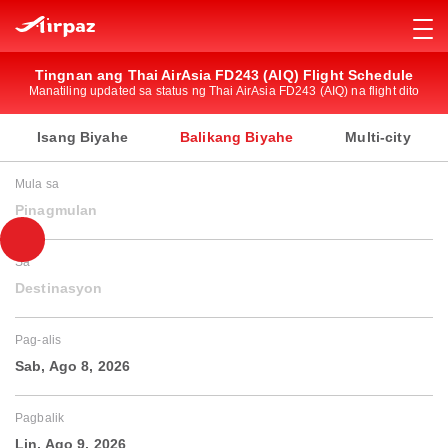
Tingnan ang Thai AirAsia FD243 (AIQ) Flight Schedule
Manatiling updated sa status ng Thai AirAsia FD243 (AIQ) na flight dito
Isang Biyahe
Balikang Biyahe
Multi-city
Mula sa
Pinagmulan
Sa
Destinasyon
Pag-alis
Sab, Ago 8, 2026
Pagbalik
Lin, Ago 9, 2026