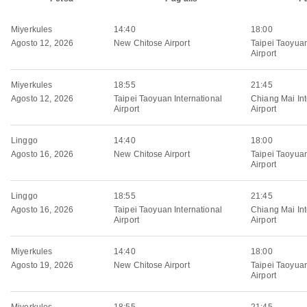
Miyerkules
14:40
18:00
Agosto 12, 2026
New Chitose Airport
Taipei Taoyuan
Airport
Miyerkules
18:55
21:45
Agosto 12, 2026
Taipei Taoyuan International
Chiang Mai Int
Airport
Airport
Linggo
14:40
18:00
Agosto 16, 2026
New Chitose Airport
Taipei Taoyuan
Airport
Linggo
18:55
21:45
Agosto 16, 2026
Taipei Taoyuan International
Chiang Mai Int
Airport
Airport
Miyerkules
14:40
18:00
Agosto 19, 2026
New Chitose Airport
Taipei Taoyuan
Airport