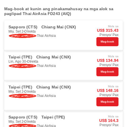
Mag-book at kunin ang pinakamahusay na mga alok sa
paglipad Thai AirAsia FD243 (AIQ)
Sapporo (CTS)
Chiang Mai (CNX)
Mula sa
US$ 315.43
Miy, Set 2
DIrekta
Presyo/ Pax
Thai AirAsia
Mag-book
Taipei (TPE)
Chiang Mai (CNX)
Mula sa
US$ 134.94
Lin, Ago 30
DIrekta
Presyo/ Pax
Thai AirAsia
Mag-book
Taipei (TPE)
Chiang Mai (CNX)
Mula sa
US$ 148.16
Miy, Set 2
DIrekta
Presyo/ Pax
Thai AirAsia
Mag-book
Sapporo (CTS)
Taipei (TPE)
Mula sa
US$ 164.3
Miy, Set 2
DIrekta
Presyo/ Pax
Thai AirAsia