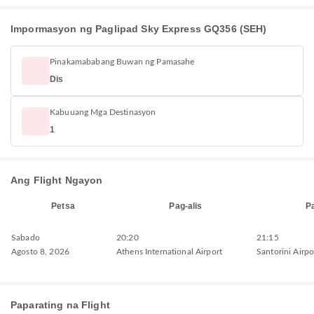
Impormasyon ng Paglipad Sky Express GQ356 (SEH)
Pinakamababang Buwan ng Pamasahe
Dis
Kabuuang Mga Destinasyon
1
Ang Flight Ngayon
Petsa
Pag-alis
P
Sabado
20:20
21:15
Agosto 8, 2026
Athens International Airport
Santorini Airpo
Paparating na Flight