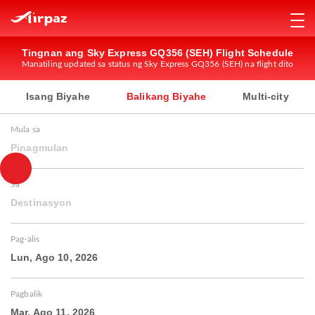
Tingnan ang Sky Express GQ356 (SEH) Flight Schedule
Manatiling updated sa status ng Sky Express GQ356 (SEH) na flight dito
Isang Biyahe
Balikang Biyahe
Multi-city
Mula sa
Pinagmulan
Sa
Destinasyon
Pag-alis
Lun, Ago 10, 2026
Pagbalik
Mar, Ago 11, 2026