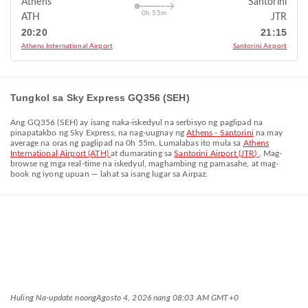
Athens
Santorini
0h 55m
ATH
JTR
20:20
21:15
Athens International Airport
Santorini Airport
Tungkol sa Sky Express GQ356 (SEH)
Ang
GQ356
(
SEH
) ay isang naka-iskedyul na serbisyo ng paglipad na
pinapatakbo ng
Sky Express
, na nag-uugnay ng
Athens - Santorini
na may
average na oras ng paglipad na
0h 55m
. Lumalabas ito mula sa
Athens
International Airport (ATH)
at dumarating sa
Santorini Airport (JTR)
. Mag-
browse ng mga real-time na iskedyul, maghambing ng pamasahe, at mag-
book ng iyong upuan — lahat sa isang lugar sa Airpaz.
Huling Na-update noong
Agosto 4, 2026 nang 08:03 AM GMT+0