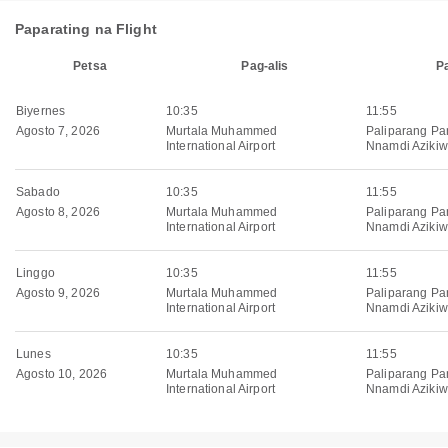
Paparating na Flight
Petsa
Pag-alis
P
Biyernes
10:35
11:55
Agosto 7, 2026
Murtala Muhammed
Paliparang Pa
International Airport
Nnamdi Aziki
Sabado
10:35
11:55
Agosto 8, 2026
Murtala Muhammed
Paliparang Pa
International Airport
Nnamdi Aziki
Linggo
10:35
11:55
Agosto 9, 2026
Murtala Muhammed
Paliparang Pa
International Airport
Nnamdi Aziki
Lunes
10:35
11:55
Agosto 10, 2026
Murtala Muhammed
Paliparang Pa
International Airport
Nnamdi Aziki