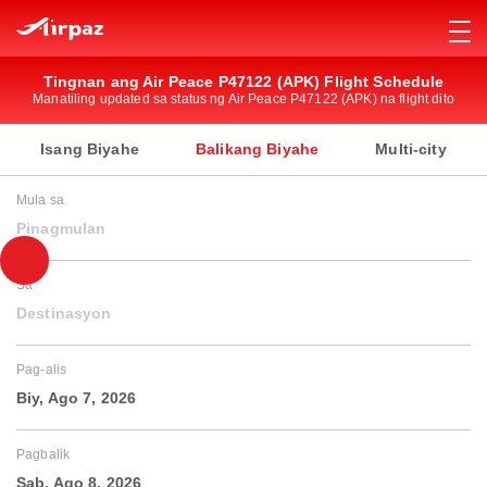
Tingnan ang Air Peace P47122 (APK) Flight Schedule
Manatiling updated sa status ng Air Peace P47122 (APK) na flight dito
Isang Biyahe
Balikang Biyahe
Multi-city
Mula sa
Pinagmulan
Sa
Destinasyon
Pag-alis
Biy, Ago 7, 2026
Pagbalik
Sab, Ago 8, 2026