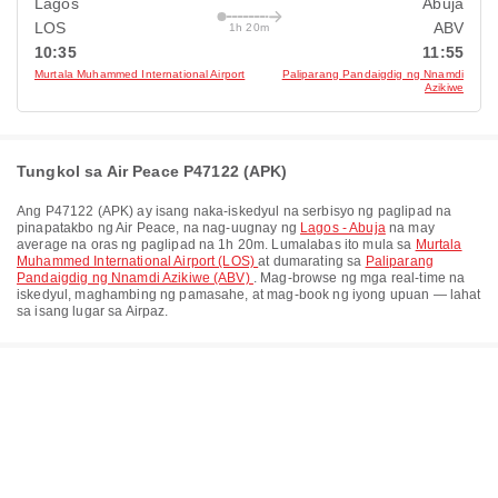
Lagos
Abuja
LOS
ABV
1h 20m
10:35
11:55
Murtala Muhammed International Airport
Paliparang Pandaigdig ng Nnamdi
Azikiwe
Tungkol sa Air Peace P47122 (APK)
Ang
P47122
(
APK
) ay isang naka-iskedyul na serbisyo ng paglipad na
pinapatakbo ng
Air Peace
, na nag-uugnay ng
Lagos - Abuja
na may
average na oras ng paglipad na
1h 20m
. Lumalabas ito mula sa
Murtala
Muhammed International Airport (LOS)
at dumarating sa
Paliparang
Pandaigdig ng Nnamdi Azikiwe (ABV)
. Mag-browse ng mga real-time na
iskedyul, maghambing ng pamasahe, at mag-book ng iyong upuan — lahat
sa isang lugar sa Airpaz.