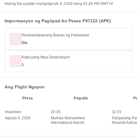
Huling Na-update noong
Agosto 4, 2026 nang 01:28 PM GMT+0
Impormasyon ng Paglipad Air Peace P47122 (APK)
Pinakamababang Buwan ng Pamasahe
Dis
Kabuuang Mga Destinasyon
1
Ang Flight Ngayon
Petsa
Pag-alis
P
Huwebes
10:35
11:55
Agosto 6, 2026
Murtala Muhammed
Paliparang Pa
International Airport
Nnamdi Aziki