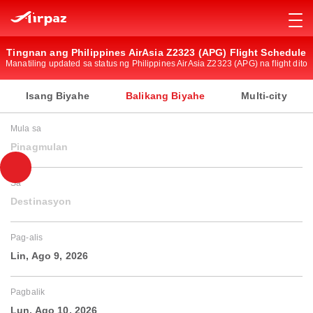
Tingnan ang Philippines AirAsia Z2323 (APG) Flight Schedule
Manatiling updated sa status ng Philippines AirAsia Z2323 (APG) na flight dito
Isang Biyahe
Balikang Biyahe
Multi-city
Mula sa
Pinagmulan
Sa
Destinasyon
Pag-alis
Lin, Ago 9, 2026
Pagbalik
Lun, Ago 10, 2026