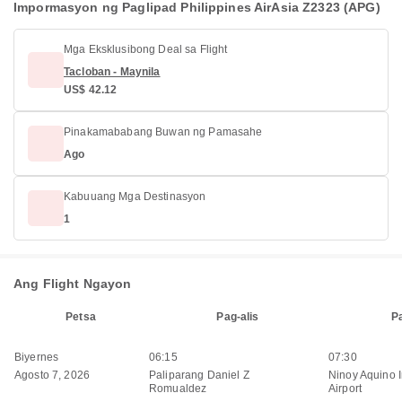
Impormasyon ng Paglipad Philippines AirAsia Z2323 (APG)
Mga Eksklusibong Deal sa Flight
Tacloban - Maynila
US$ 42.12
Pinakamababang Buwan ng Pamasahe
Ago
Kabuuang Mga Destinasyon
1
Ang Flight Ngayon
Petsa
Pag-alis
P
Biyernes
06:15
07:30
Agosto 7, 2026
Paliparang Daniel Z
Ninoy Aquino I
Romualdez
Airport