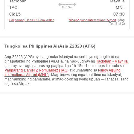
Tacloban
Maynila
TAC
MNL
1h 15m
06:15
07:30
Paliparang Daniel Z Romualdez
Ninoy Aquino International Airport
(Ang
Terminal 2)
Tungkol sa Philippines AirAsia Z2323 (APG)
Ang
Z2323
(
APG
) ay isang naka-iskedyul na serbisyo ng paglipad na
pinapatakbo ng
Philippines AirAsia
, na nag-uugnay ng
Tacloban - Maynila
na may average na oras ng paglipad na
1h 15m
. Lumalabas ito mula sa
Paliparang Daniel Z Romualdez (TAC)
at dumarating sa
Ninoy Aquino
International Airport (MNL)
. Mag-browse ng mga real-time na iskedyul,
maghambing ng pamasahe, at mag-book ng iyong upuan — lahat sa isang
lugar sa Airpaz.