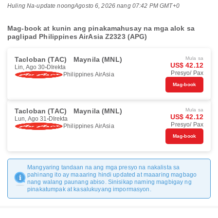
Huling Na-update noong
Agosto 6, 2026 nang 07:42 PM GMT+0
Mag-book at kunin ang pinakamahusay na mga alok sa
paglipad Philippines AirAsia Z2323 (APG)
Tacloban (TAC)
Maynila (MNL)
Mula sa
US$ 42.12
Lin, Ago 30
DIrekta
Presyo/ Pax
Philippines AirAsia
Mag-book
Tacloban (TAC)
Maynila (MNL)
Mula sa
US$ 42.12
Lun, Ago 31
DIrekta
Presyo/ Pax
Philippines AirAsia
Mag-book
Mangyaring tandaan na ang mga presyo na nakalista sa
pahinang ito ay maaaring hindi updated at maaaring magbago
nang walang paunang abiso. Sinisikap naming magbigay ng
pinakatumpak at kasalukuyang impormasyon.