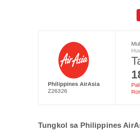
Mul
Huw
T
1
Philippines AirAsia
Pal
Z26326
Ro
Tungkol sa Philippines Air