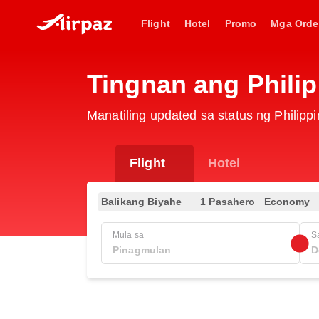
Flight
Hotel
Promo
Mga Orde
Tingnan ang Philip
Manatiling updated sa status ng Philippi
Flight
Hotel
Balikang Biyahe
1 Pasahero
Economy
Mula sa
S