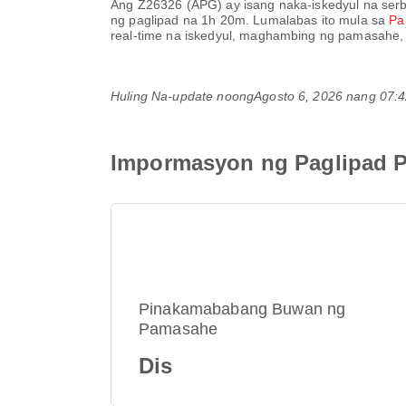
Ang
Z26326
(
APG
) ay isang naka-iskedyul na se
ng paglipad na
1h 20m
. Lumalabas ito mula sa
Pa
real-time na iskedyul, maghambing ng pamasahe, 
Huling Na-update noong
Agosto 6, 2026 nang 07
Impormasyon ng Paglipad Ph
Pinakamababang Buwan ng
Pamasahe
Dis