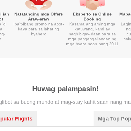
ilian
Natatanging mga Offers
Eksperto sa Online
Mapa
ct
Araw-araw
Booking
 'di
Iba't-ibang promo na abot-
Kasama ang aming mga
Lagi
ali
kaya para sa lahat ng
katuwang, kami ay
ng
ng-
byahero
nagbibigay-daan para sa
cu
t
mga pangangailangan ng
nak
mga byare noon pang 2011
Huwag palampasin!
libot sa buong mundo at mag-stay kahit saan nang ma
pular Flights
Mga Top Pop