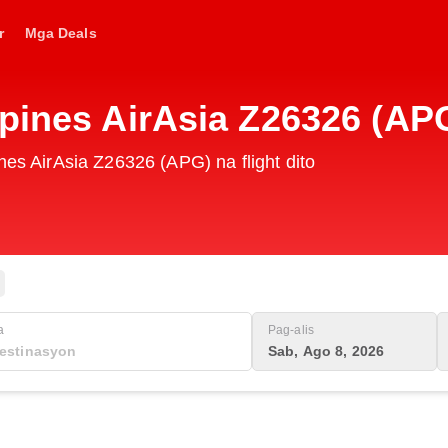
r
Mga Deals
pines AirAsia Z26326 (AP
nes AirAsia Z26326 (APG) na flight dito
a
Pag-alis
Sab, Ago 8, 2026