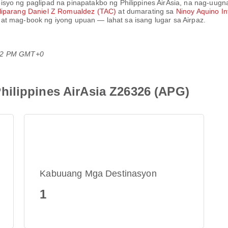
rbisyo ng paglipad na pinapatakbo ng
Philippines AirAsia
, na nag-uugn
liparang Daniel Z Romualdez (TAC)
at dumarating sa
Ninoy Aquino In
at mag-book ng iyong upuan — lahat sa isang lugar sa Airpaz.
:42 PM GMT+0
ilippines AirAsia Z26326 (APG)
Kabuuang Mga Destinasyon
1