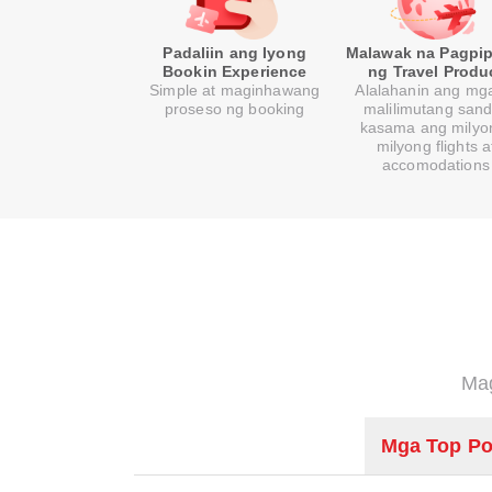
Padaliin ang Iyong
Malawak na Pagpip
Bookin Experience
ng Travel Produ
Simple at maginhawang
Alalahanin ang mga
proseso ng booking
malilimutang sand
kasama ang milyo
milyong flights a
accomodations
Mag
Mga Top Po