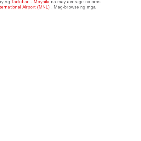
ay ng
Tacloban - Maynila
na may average na oras
ternational Airport (MNL)
. Mag-browse ng mga