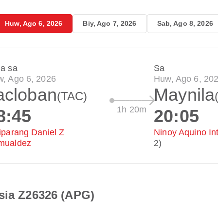
Huw, Ago 6, 2026
Biy, Ago 7, 2026
Sab, Ago 8, 2026
a sa
Sa
, Ago 6, 2026
Huw, Ago 6, 20
acloban
Maynila
(TAC)
1h 20m
8:45
20:05
iparang Daniel Z
Ninoy Aquino Int
mualdez
2)
Asia Z26326 (APG)