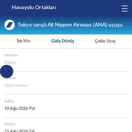
Havayolu Ortakları
Tokyo varışlı All Nippon Airways (ANA) uçuşu
Tek Yön
Gidiş Dönüş
Çoklu Uçuş
Nereden
Köken
Nereye
Varış noktası
Kalkış
10 Ağu 2026 Pzt
Dönüş
11 Ağu 2026 Sal