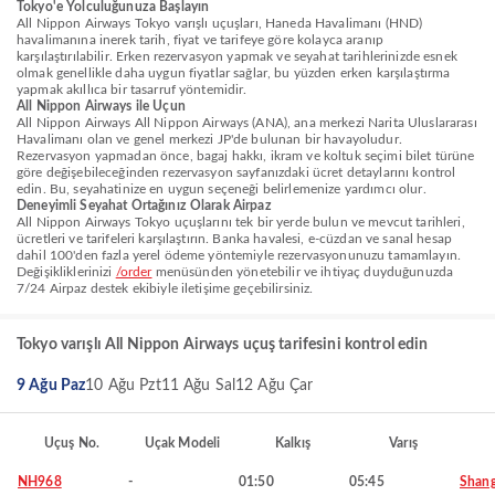
Tokyo'e Yolculuğunuza Başlayın
All Nippon Airways Tokyo varışlı uçuşları, Haneda Havalimanı (HND)
havalimanına inerek tarih, fiyat ve tarifeye göre kolayca aranıp
karşılaştırılabilir. Erken rezervasyon yapmak ve seyahat tarihlerinizde esnek
olmak genellikle daha uygun fiyatlar sağlar, bu yüzden erken karşılaştırma
yapmak akıllıca bir tasarruf yöntemidir.
All Nippon Airways ile Uçun
All Nippon Airways All Nippon Airways (ANA), ana merkezi Narita Uluslararası
Havalimanı olan ve genel merkezi JP'de bulunan bir havayoludur.
Rezervasyon yapmadan önce, bagaj hakkı, ikram ve koltuk seçimi bilet türüne
göre değişebileceğinden rezervasyon sayfanızdaki ücret detaylarını kontrol
edin. Bu, seyahatinize en uygun seçeneği belirlemenize yardımcı olur.
Deneyimli Seyahat Ortağınız Olarak Airpaz
All Nippon Airways Tokyo uçuşlarını tek bir yerde bulun ve mevcut tarihleri,
ücretleri ve tarifeleri karşılaştırın. Banka havalesi, e-cüzdan ve sanal hesap
dahil 100'den fazla yerel ödeme yöntemiyle rezervasyonunuzu tamamlayın.
Değişikliklerinizi
/order
menüsünden yönetebilir ve ihtiyaç duyduğunuzda
7/24 Airpaz destek ekibiyle iletişime geçebilirsiniz.
Tokyo varışlı All Nippon Airways uçuş tarifesini kontrol edin
9 Ağu Paz
10 Ağu Pzt
11 Ağu Sal
12 Ağu Çar
Uçuş No.
Uçak Modeli
Kalkış
Varış
NH968
-
01:50
05:45
Shang