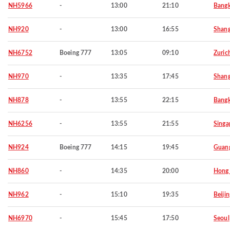
NH5966
-
13:00
21:10
Bang
NH920
-
13:00
16:55
Shang
NH6752
Boeing 777
13:05
09:10
Zuric
NH970
-
13:35
17:45
Shang
NH878
-
13:55
22:15
Bang
NH6256
-
13:55
21:55
Singa
NH924
Boeing 777
14:15
19:45
Guan
NH860
-
14:35
20:00
Hong
NH962
-
15:10
19:35
Beijin
NH6970
-
15:45
17:50
Seoul