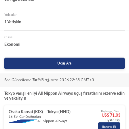
Yolcular
1 Yetişkin
Class
Ekonomi
Uçuş Ara
Son Güncelleme Tarihi
8 Ağustos 2026 22:18 GMT+0
Tokyo varışlı en iyi All Nippon Airways uçuş fırsatlarını rezerve edin
ve yakalayın
Osaka Kansai (KIX)
Tokyo (HND)
Başlangıç fiyatı
US$ 71.03
16 Eyl Çar
Doğrudan
Fiyat/ Kişi
All Nippon Airways
Rezerve Et