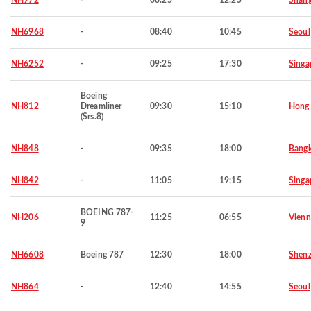
NH972
-
08:25
12:25
Shang
NH6968
-
08:40
10:45
Seoul
NH6252
-
09:25
17:30
Singa
Boeing
NH812
Dreamliner
09:30
15:10
Hong
(Srs.8)
NH848
-
09:35
18:00
Bang
NH842
-
11:05
19:15
Singa
BOEING 787-
NH206
11:25
06:55
Vienn
9
NH6608
Boeing 787
12:30
18:00
Shen
NH864
-
12:40
14:55
Seoul