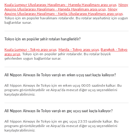
Kuala Lumpur Uluslararası Havalimanı - Haneda Havalimanı arası uçuş
,
Ninoy
Aquino Uluslararası Havalimanı - Haneda Havalimanı arası uçuş
,
Ninoy
Aquino Uluslararası Havalimanı - Narita Uluslararası Havalimanı arası uçuş
,
Tokyo için en popüler havalimanı rotalarıdır. Bu rotalar seyahatiniz için uygun
bağlantılar sunar.
Tokyo için en popüler şehir rotaları hangileridir?
Kuala Lumpur - Tokyo arası uçuş
,
Manila - Tokyo arası uçuş
,
Bangkok - Tokyo
arası uçuş
, Tokyo için en popüler şehir rotalarıdır. Bu rotalar büyük
şehirlerden uygun bağlantılar sunar.
All Nippon Airways ile Tokyo varışlı en erken uçuş saat kaçta kalkıyor?
All Nippon Airways ile Tokyo için en erken uçuş 00:05 saatinde kalkar. Bu
programı görüntüleyebilir ve Airpaz’da mevcut diğer uçuş seçeneklerini
karşılaştırabilirsiniz.
All Nippon Airways ile Tokyo varışlı en geç uçuş saat kaçta kalkıyor?
All Nippon Airways ile Tokyo için en geç uçuş 23:55 saatinde kalkar. Bu
programı görüntüleyebilir ve Airpaz’da mevcut diğer uçuş seçeneklerini
karşılaştırabilirsiniz.