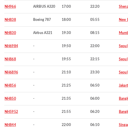
NH966
AIRBUS A320
17:00
22:20
Shen
NH838
Boeing 787
18:00
05:55
New D
NH830
Airbus A321
19:30
08:15
Mumb
NH6984
-
19:50
22:00
Seoul
NH868
-
19:55
22:15
Seoul
NH6896
-
21:10
23:30
Seoul
NH856
-
21:25
06:50
Jakar
NH850
-
21:35
06:00
Bang
NH5952
-
21:55
06:20
Bang
NH844
-
22:00
06:10
Singa