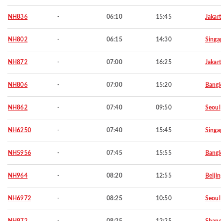
NH836
-
06:10
15:45
Jakar
NH802
-
06:15
14:30
Singa
NH872
-
07:00
16:25
Jakar
NH806
-
07:00
15:20
Bang
NH862
-
07:40
09:50
Seoul
NH6250
-
07:40
15:45
Singa
NH5956
-
07:45
15:55
Bang
NH964
-
08:20
12:55
Beijin
NH6972
-
08:25
10:50
Seoul