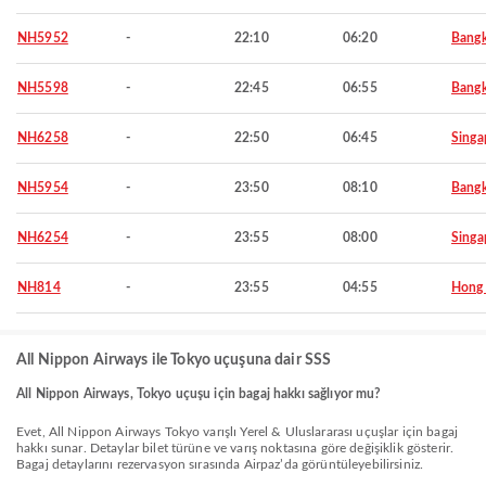
NH5952
-
22:10
06:20
Bang
NH5598
-
22:45
06:55
Bang
NH6258
-
22:50
06:45
Singa
NH5954
-
23:50
08:10
Bang
NH6254
-
23:55
08:00
Singa
NH814
-
23:55
04:55
Hong
All Nippon Airways ile Tokyo uçuşuna dair SSS
All Nippon Airways, Tokyo uçuşu için bagaj hakkı sağlıyor mu?
Evet, All Nippon Airways Tokyo varışlı Yerel & Uluslararası uçuşlar için bagaj
hakkı sunar. Detaylar bilet türüne ve varış noktasına göre değişiklik gösterir.
Bagaj detaylarını rezervasyon sırasında Airpaz’da görüntüleyebilirsiniz.