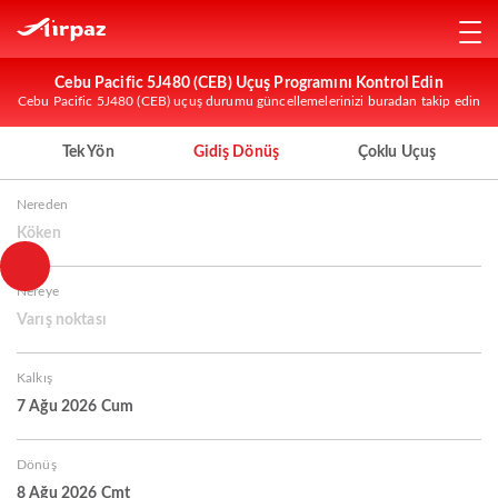
Cebu Pacific 5J480 (CEB) Uçuş Programını Kontrol Edin
Cebu Pacific 5J480 (CEB) uçuş durumu güncellemelerinizi buradan takip edin
Tek Yön
Gidiş Dönüş
Çoklu Uçuş
Nereden
Köken
Nereye
Varış noktası
Kalkış
7 Ağu 2026 Cum
Dönüş
8 Ağu 2026 Cmt