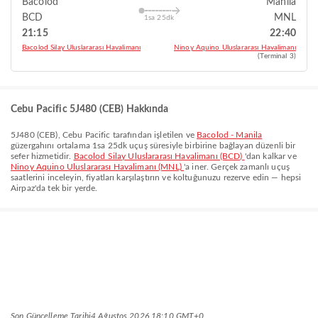
Bacolod
Manila
BCD
MNL
1sa 25dk
21:15
22:40
Bacolod Silay Uluslararası Havalimanı
Ninoy Aquino Uluslararası Havalimanı
(Terminal 3)
Cebu Pacific 5J480 (CEB) Hakkında
5J480
(
CEB
),
Cebu Pacific
tarafından işletilen ve
Bacolod - Manila
güzergahını ortalama
1sa 25dk
uçuş süresiyle birbirine bağlayan düzenli bir
sefer hizmetidir.
Bacolod Silay Uluslararası Havalimanı (BCD)
'dan kalkar ve
Ninoy Aquino Uluslararası Havalimanı (MNL)
'a iner. Gerçek zamanlı uçuş
saatlerini inceleyin, fiyatları karşılaştırın ve koltuğunuzu rezerve edin — hepsi
Airpaz'da tek bir yerde.
Son Güncelleme Tarihi
4 Ağustos 2026 18:10 GMT+0