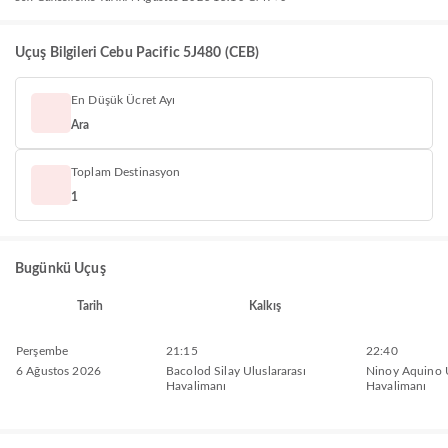
Uçuş Bilgileri Cebu Pacific 5J480 (CEB)
En Düşük Ücret Ayı
Ara
Toplam Destinasyon
1
Bugünkü Uçuş
Tarih
Kalkış
Perşembe
21:15
22:40
6 Ağustos 2026
Bacolod Silay Uluslararası
Ninoy Aquino U
Havalimanı
Havalimanı