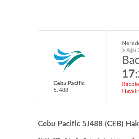
Nered
5 Ağu 
Bac
17
Cebu Pacific
Bacolo
5J488
Havali
Cebu Pacific 5J488 (CEB) Ha