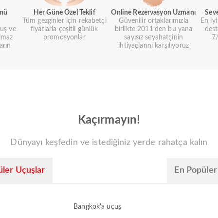
ünü
Her Güne Özel Teklif
Online Rezervasyon Uzmanı
Sev
Tüm gezginler için rekabetçi
Güvenilir ortaklarımızla
En iy
uş ve
fiyatlarla çeşitli günlük
birlikte 2011'den bu yana
dest
lmaz
promosyonlar
sayısız seyahatçinin
7/
arın
ihtiyaçlarını karşılıyoruz
Kaçırmayın!
Dünyayı keşfedin ve istediğiniz yerde rahatça kalın
ler Uçuşlar
En Popüler
Bangkok'a uçuş