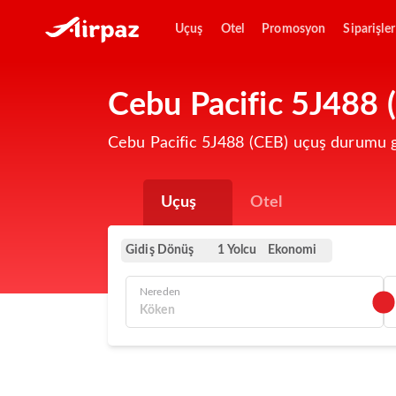
Uçuş
Otel
Promosyon
Siparişler
Cebu Pacific 5J488 
Cebu Pacific 5J488 (CEB) uçuş durumu g
Uçuş
Otel
Gidiş Dönüş
Ekonomi
1 Yolcu
Nereden