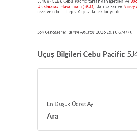
5J488
(
CEB
),
Cebu Pacific
tarafından işletilen ve
Bac
Uluslararası Havalimanı (BCD)
'dan kalkar ve
Ninoy 
rezerve edin — hepsi Airpaz'da tek bir yerde.
Son Güncelleme Tarihi
4 Ağustos 2026 18:10 GMT+0
Uçuş Bilgileri Cebu Pacific 5
En Düşük Ücret Ayı
Ara