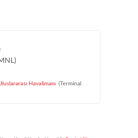
r
(MNL)
luslararası Havalimanı
(Terminal