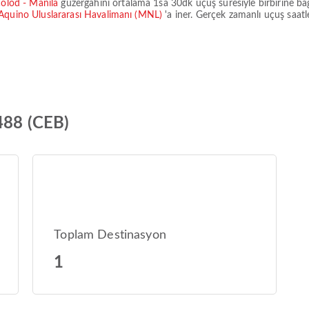
olod - Manila
güzergahını ortalama
1sa 30dk
uçuş süresiyle birbirine ba
Aquino Uluslararası Havalimanı (MNL)
'a iner. Gerçek zamanlı uçuş saatle
J488 (CEB)
Toplam Destinasyon
1