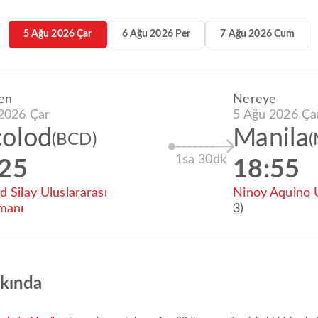
5 Ağu 2026 Çar
6 Ağu 2026 Per
7 Ağu 2026 Cum
en
Nereye
2026 Çar
5 Ağu 2026 Ça
olod
Manila
(BCD)
1sa 30dk
:25
18:55
d Silay Uluslararası
Ninoy Aquino U
manı
3)
kkında