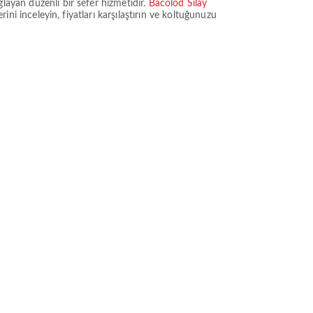
ğlayan düzenli bir sefer hizmetidir.
Bacolod Silay
rini inceleyin, fiyatları karşılaştırın ve koltuğunuzu