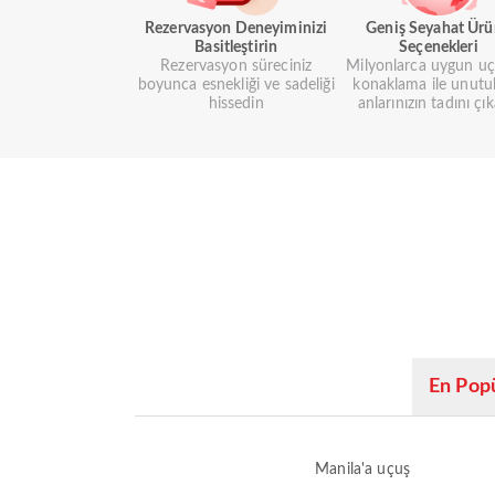
Rezervasyon Deneyiminizi
Geniş Seyahat Ür
Basitleştirin
Seçenekleri
Rezervasyon süreciniz
Milyonlarca uygun uç
boyunca esnekliği ve sadeliği
konaklama ile unutu
hissedin
anlarınızın tadını çık
En Popü
Manila'a uçuş