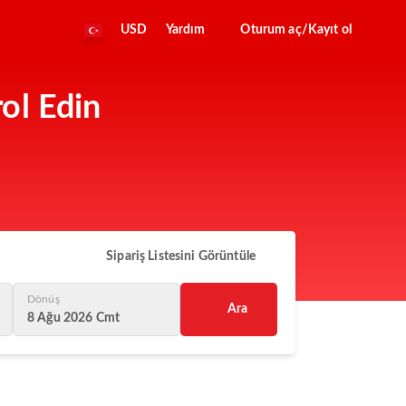
USD
Yardım
Oturum aç/Kayıt ol
ol Edin
Sipariş Listesini Görüntüle
Dönüş
Ara
8 Ağu 2026 Cmt