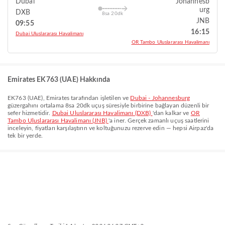
Dubai
Johannesb
urg
DXB
8sa 20dk
JNB
09:55
16:15
Dubai Uluslararası Havalimanı
OR Tambo Uluslararası Havalimanı
Emirates EK763 (UAE) Hakkında
EK763
(
UAE
),
Emirates
tarafından işletilen ve
Dubai - Johannesburg
güzergahını ortalama
8sa 20dk
uçuş süresiyle birbirine bağlayan düzenli bir
sefer hizmetidir.
Dubai Uluslararası Havalimanı (DXB)
'dan kalkar ve
OR
Tambo Uluslararası Havalimanı (JNB)
'a iner. Gerçek zamanlı uçuş saatlerini
inceleyin, fiyatları karşılaştırın ve koltuğunuzu rezerve edin — hepsi Airpaz'da
tek bir yerde.