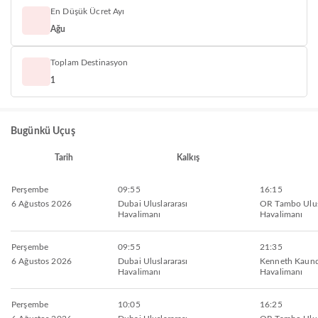
En Düşük Ücret Ayı
Ağu
Toplam Destinasyon
1
Bugünkü Uçuş
Tarih
Kalkış
Perşembe
09:55
16:15
6 Ağustos 2026
Dubai Uluslararası
OR Tambo Ulus
Havalimanı
Havalimanı
Perşembe
09:55
21:35
6 Ağustos 2026
Dubai Uluslararası
Kenneth Kaunda
Havalimanı
Havalimanı
Perşembe
10:05
16:25