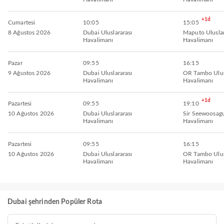
+1d
Cumartesi
10:05
15:05
8 Ağustos 2026
Dubai Uluslararası
Maputo Uluslar
Havalimanı
Havalimanı
Pazar
09:55
16:15
9 Ağustos 2026
Dubai Uluslararası
OR Tambo Ulus
Havalimanı
Havalimanı
+1d
Pazartesi
09:55
19:10
10 Ağustos 2026
Dubai Uluslararası
Sir Seewoosag
Havalimanı
Havalimanı
Pazartesi
09:55
16:15
10 Ağustos 2026
Dubai Uluslararası
OR Tambo Ulus
Havalimanı
Havalimanı
Dubai şehrinden Popüler Rota