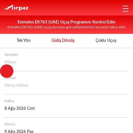
Emirates EK763 (UAE) Uçuş Programını Kontrol Edin
Emirates EK763 (UAE) uçuş durumu güncellemelerinizi buradan takip edin
Tek Yön
Gidiş Dönüş
Çoklu Uçuş
Nereden
Köken
Nereye
Varış noktası
Kalkış
8 Ağu 2026 Cmt
Dönüş
9 Ağu 2026 Paz