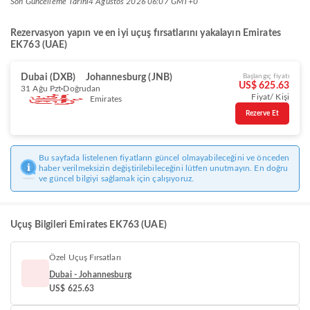
Son Güncelleme Tarihi
4 Ağustos 2026 06:07 GMT+0
Rezervasyon yapın ve en iyi uçuş fırsatlarını yakalayın Emirates
EK763 (UAE)
Dubai (DXB)
Johannesburg (JNB)
Başlangıç fiyatı
US$ 625.63
31 Ağu Pzt
Doğrudan
Fiyat/ Kişi
Emirates
Rezerve Et
Bu sayfada listelenen fiyatların güncel olmayabileceğini ve önceden
haber verilmeksizin değiştirilebileceğini lütfen unutmayın. En doğru
ve güncel bilgiyi sağlamak için çalışıyoruz.
Uçuş Bilgileri Emirates EK763 (UAE)
Özel Uçuş Fırsatları
Dubai - Johannesburg
US$ 625.63