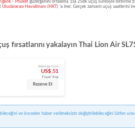
ngkok - Phuket
güzergahını ortalama
1sa 25dk
uçuş süresiyle birbirine b
 Uluslararası Havalimanı (HKT)
'a iner. Gerçek zamanlı uçuş saatlerini in
uş fırsatlarını yakalayın Thai Lion Air SL
Başlangıç fiyatı
US$ 51
Fiyat/ Kişi
Rezerve Et
bileceğini ve önceden haber verilmeksizin değiştirilebileceğini lütfen unu