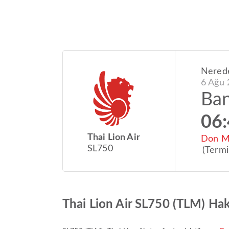
Nered
6 Ağu 
Ba
06
Thai Lion Air
Don Mu
SL750
(Termi
Thai Lion Air SL750 (TLM) Ha