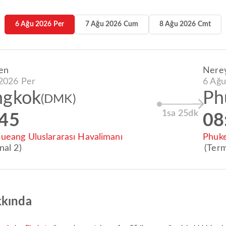
6 Ağu 2026 Per
7 Ağu 2026 Cum
8 Ağu 2026 Cmt
en
Nere
2026 Per
6 Ağu
ngkok
Ph
(DMK)
1sa 25dk
:45
08
eang Uluslararası Havalimanı
Phuke
nal 2)
(Term
kkında