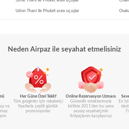
Surat Thani ile Phuket arası uçuşlar
Chian
Udon Thani ile Phuket arası uçuşlar
Osaka
Neden Airpaz ile seyahat etmelisiniz
ünü
Her Güne Özel Teklif
Online Rezervasyon Uzmanı
Sev
Tüm gezginler için rekabetçi
Güvenilir ortaklarımızla
En iy
uş ve
fiyatlarla çeşitli günlük
birlikte 2011'den bu yana
dest
lmaz
promosyonlar
sayısız seyahatçinin
7/
arın
ihtiyaçlarını karşılıyoruz