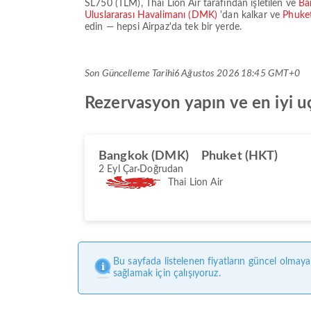
SL750
(
TLM
),
Thai Lion Air
tarafından işletilen ve
Ba
Uluslararası Havalimanı (DMK)
'dan kalkar ve
Phuket
edin — hepsi Airpaz'da tek bir yerde.
Son Güncelleme Tarihi
6 Ağustos 2026 18:45 GMT+0
Rezervasyon yapın ve en iyi uç
Bangkok (DMK)
Phuket (HKT)
2 Eyl Çar
Doğrudan
Thai Lion Air
Bu sayfada listelenen fiyatların güncel olmaya
sağlamak için çalışıyoruz.