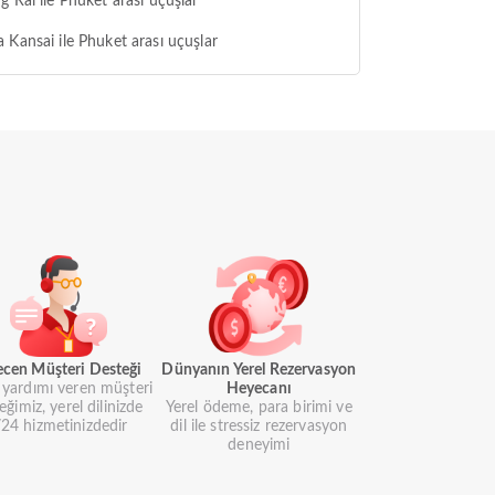
g Rai ile Phuket arası uçuşlar
 Kansai ile Phuket arası uçuşlar
ecen Müşteri Desteği
Dünyanın Yerel Rezervasyon
i yardımı veren müşteri
Heyecanı
eğimiz, yerel dilinizde
Yerel ödeme, para birimi ve
24 hizmetinizdedir
dil ile stressiz rezervasyon
deneyimi