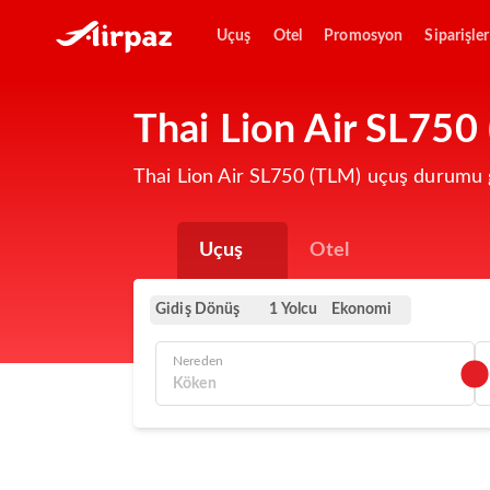
Uçuş
Otel
Promosyon
Siparişler
Thai Lion Air SL750
Thai Lion Air SL750 (TLM) uçuş durumu g
Uçuş
Otel
Gidiş Dönüş
Ekonomi
1 Yolcu
Nereden