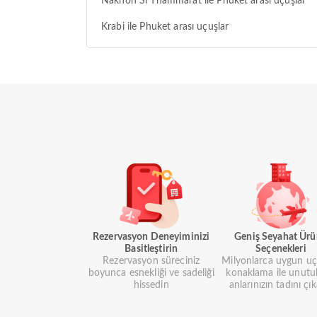
Nakhon Si Thammarat ile Phuket arası uçuşlar
Krabi ile Phuket arası uçuşlar
Rezervasyon Deneyiminizi
Geniş Seyahat Ür
Basitleştirin
Seçenekleri
Rezervasyon süreciniz
Milyonlarca uygun uç
boyunca esnekliği ve sadeliği
konaklama ile unutu
hissedin
anlarınızın tadını çık