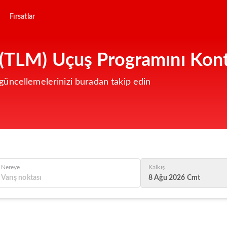
Fırsatlar
 (TLM) Uçuş Programını Kont
üncellemelerinizi buradan takip edin
Nereye
Kalkış
8 Ağu 2026 Cmt