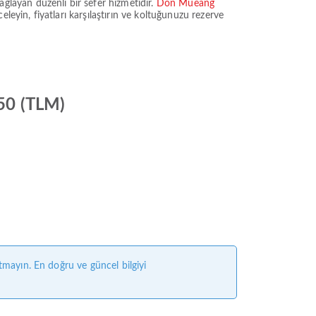
ağlayan düzenli bir sefer hizmetidir.
Don Mueang
celeyin, fiyatları karşılaştırın ve koltuğunuzu rezerve
750 (TLM)
tmayın. En doğru ve güncel bilgiyi