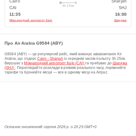
Cairo
Sharjah
3h 25хв
CAI
SHJ
11:35
16:00
Міжнародний аеропорт Каїр
Шарджа
Про Air Arabia G9584 (ABY)
G9584
(
ABY
) — це регулярний рейс, який виконує авіакомпанія
Air
Arabia
, що з'єднує
Cairo - Sharjah
із середнім часом польоту
3h 25хв
.
Вирушає з
Міжнародний аеропорт Каїр (CAI)
та прибуває до
Шарджа
(SHJ)
. Переглядайте розклади в режимі реального часу, порівнюйте
тарифи та бронюйте місця — все в одному місці на Airpaz.
Останнє оновлення
6 серпня 2026 р. о 20:29 GMT+0