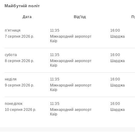
Майбутній політ
Дата
Від'їзд
П
пʼятниця
11:35
16:00
7 серпня 2026 р.
Міжнародний аеропорт
Шарджа
Каїр
субота
11:35
16:00
8 серпня 2026 р.
Міжнародний аеропорт
Шарджа
Каїр
неділя
11:35
16:00
9 серпня 2026 р.
Міжнародний аеропорт
Шарджа
Каїр
понеділок
11:35
16:00
10 серпня 2026 р.
Міжнародний аеропорт
Шарджа
Каїр