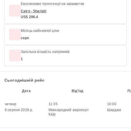
Ексклюзивні пропозиції на авіаквитки
Cairo - Sharjah
US$ 296.4
Місяць найнижчої ціни
серп
Загальна кількість напрямків
1
Сьогоднішній рейс
Дата
Від'їзд
П
четвер
11:35
16:00
6 серпня 2026 р.
Міжнародний аеропорт
Шарджа
Каїр