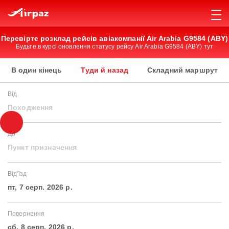
Перевірте розклад рейсів авіакомпанії Air Arabia G9584 (ABY)
Будьте в курсі оновлення статусу рейсу Air Arabia G9584 (ABY) тут
В один кінець
Туди й назад
Складний маршрут
Від
Походження
До
Пункт призначення
Від'їзд
пт, 7 серп. 2026 р.
Повернення
сб, 8 серп. 2026 р.