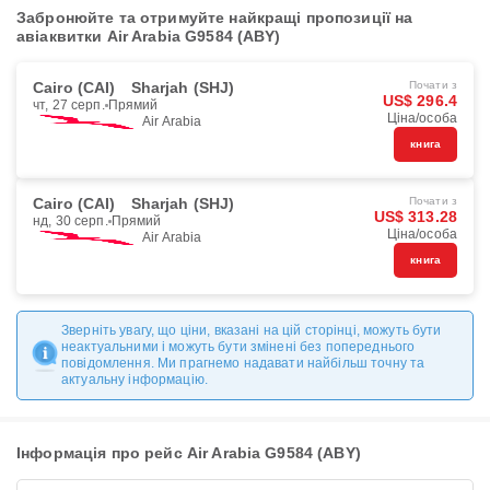
Забронюйте та отримуйте найкращі пропозиції на
авіаквитки Air Arabia G9584 (ABY)
Cairo (CAI)
Sharjah (SHJ)
Почати з
US$ 296.4
чт, 27 серп.
Прямий
Ціна/особа
Air Arabia
книга
Cairo (CAI)
Sharjah (SHJ)
Почати з
US$ 313.28
нд, 30 серп.
Прямий
Ціна/особа
Air Arabia
книга
Зверніть увагу, що ціни, вказані на цій сторінці, можуть бути
неактуальними і можуть бути змінені без попереднього
повідомлення. Ми прагнемо надавати найбільш точну та
актуальну інформацію.
Інформація про рейс Air Arabia G9584 (ABY)