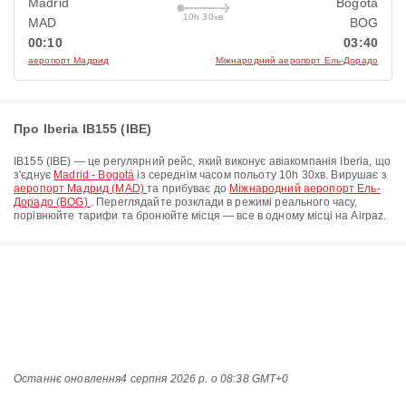
Madrid
Bogotá
10h 30хв
MAD
BOG
00:10
03:40
аеропорт Мадрид
Міжнародний аеропорт Ель-Дорадо
Про Iberia IB155 (IBE)
IB155
(
IBE
) — це регулярний рейс, який виконує авіакомпанія
Iberia
, що
з'єднує
Madrid - Bogotá
із середнім часом польоту
10h 30хв
. Вирушає з
аеропорт Мадрид (MAD)
та прибуває до
Міжнародний аеропорт Ель-
Дорадо (BOG)
. Переглядайте розклади в режимі реального часу,
порівнюйте тарифи та бронюйте місця — все в одному місці на Airpaz.
Останнє оновлення
4 серпня 2026 р. о 08:38 GMT+0