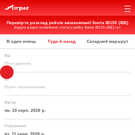
Перевірте розклад рейсів авіакомпанії Iberia IB155 (IBE)
Будьте в курсі оновлення статусу рейсу Iberia IB155 (IBE) тут
В один кінець
Туди й назад
Складний маршрут
Від
Походження
До
Пункт призначення
Від'їзд
пн, 10 серп. 2026 р.
Повернення
вт, 11 серп. 2026 р.