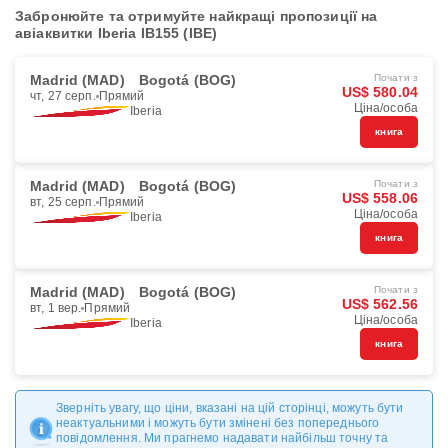
Забронюйте та отримуйте найкращі пропозиції на
авіаквитки Iberia IB155 (IBE)
Madrid (MAD)
Bogotá (BOG)
Почати з
US$ 580.04
чт, 27 серп.
Прямий
Ціна/особа
Iberia
книга
Madrid (MAD)
Bogotá (BOG)
Почати з
US$ 558.06
вт, 25 серп.
Прямий
Ціна/особа
Iberia
книга
Madrid (MAD)
Bogotá (BOG)
Почати з
US$ 562.56
вт, 1 вер.
Прямий
Ціна/особа
Iberia
книга
Зверніть увагу, що ціни, вказані на цій сторінці, можуть бути
неактуальними і можуть бути змінені без попереднього
повідомлення. Ми прагнемо надавати найбільш точну та