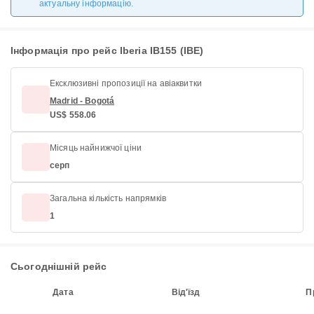
актуальну інформацію.
Інформація про рейс Iberia IB155 (IBE)
Ексклюзивні пропозиції на авіаквитки
Madrid - Bogotá
US$ 558.06
Місяць найнижчої ціни
серп
Загальна кількість напрямків
1
Сьогоднішній рейс
Дата
Від'їзд
П