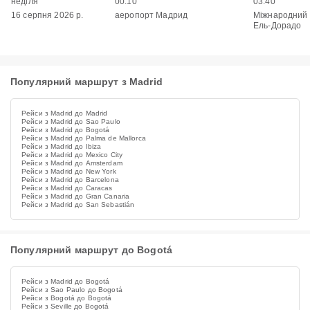
неділя
00:10
03:40
16 серпня 2026 р.
аеропорт Мадрид
Міжнародний
Ель-Дорадо
Популярний маршрут з Madrid
Рейси з Madrid до Madrid
Рейси з Madrid до Sao Paulo
Рейси з Madrid до Bogotá
Рейси з Madrid до Palma de Mallorca
Рейси з Madrid до Ibiza
Рейси з Madrid до Mexico City
Рейси з Madrid до Amsterdam
Рейси з Madrid до New York
Рейси з Madrid до Barcelona
Рейси з Madrid до Caracas
Рейси з Madrid до Gran Canaria
Рейси з Madrid до San Sebastián
Популярний маршрут до Bogotá
Рейси з Madrid до Bogotá
Рейси з Sao Paulo до Bogotá
Рейси з Bogotá до Bogotá
Рейси з Seville до Bogotá