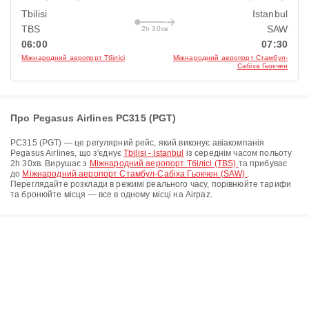
Tbilisi
Istanbul
TBS
SAW
2h 30хв
06:00
07:30
Міжнародний аеропорт Тбілісі
Міжнародний аеропорт Стамбул-
Сабіха Гьокчен
Про Pegasus Airlines PC315 (PGT)
PC315
(
PGT
) — це регулярний рейс, який виконує авіакомпанія
Pegasus Airlines
, що з'єднує
Tbilisi - Istanbul
із середнім часом польоту
2h 30хв
. Вирушає з
Міжнародний аеропорт Тбілісі (TBS)
та прибуває
до
Міжнародний аеропорт Стамбул-Сабіха Гьокчен (SAW)
.
Переглядайте розклади в режимі реального часу, порівнюйте тарифи
та бронюйте місця — все в одному місці на Airpaz.