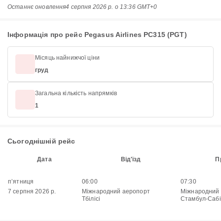
Останнє оновлення
4 серпня 2026 р. о 13:36 GMT+0
Інформація про рейс Pegasus Airlines PC315 (PGT)
Місяць найнижчої ціни
груд
Загальна кількість напрямків
1
Сьогоднішній рейс
Дата
Від'їзд
П
пʼятниця
06:00
07:30
7 серпня 2026 р.
Міжнародний аеропорт
Міжнародний
Тбілісі
Стамбул-Сабі