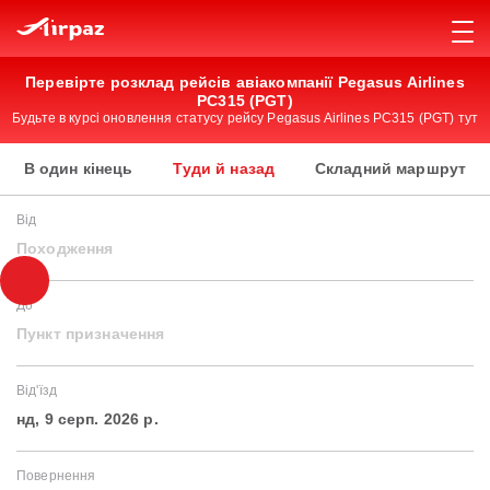
Перевірте розклад рейсів авіакомпанії Pegasus Airlines
PC315 (PGT)
Будьте в курсі оновлення статусу рейсу Pegasus Airlines PC315 (PGT) тут
В один кінець
Туди й назад
Складний маршрут
Від
Походження
До
Пункт призначення
Від'їзд
нд, 9 серп. 2026 р.
Повернення