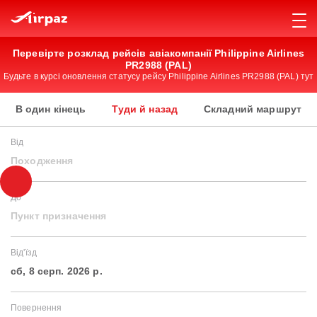
Перевірте розклад рейсів авіакомпанії Philippine Airlines
PR2988 (PAL)
Будьте в курсі оновлення статусу рейсу Philippine Airlines PR2988 (PAL) тут
В один кінець
Туди й назад
Складний маршрут
Від
Походження
До
Пункт призначення
Від'їзд
сб, 8 серп. 2026 р.
Повернення