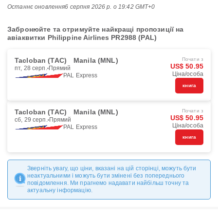
Останнє оновлення
6 серпня 2026 р. о 19:42 GMT+0
Забронюйте та отримуйте найкращі пропозиції на
авіаквитки Philippine Airlines PR2988 (PAL)
Tacloban (TAC)
Manila (MNL)
Почати з
US$ 50.95
пт, 28 серп.
Прямий
Ціна/особа
PAL Express
книга
Tacloban (TAC)
Manila (MNL)
Почати з
US$ 50.95
сб, 29 серп.
Прямий
Ціна/особа
PAL Express
книга
Зверніть увагу, що ціни, вказані на цій сторінці, можуть бути
неактуальними і можуть бути змінені без попереднього
повідомлення. Ми прагнемо надавати найбільш точну та
актуальну інформацію.