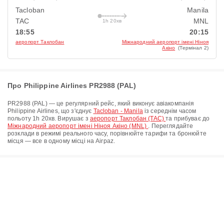
Tacloban
Manila
TAC
MNL
1h 20хв
18:55
20:15
аеропорт Таклобан
Міжнародний аеропорт імені Ніноя
Акіно
(Термінал 2)
Про Philippine Airlines PR2988 (PAL)
PR2988
(
PAL
) — це регулярний рейс, який виконує авіакомпанія
Philippine Airlines
, що з'єднує
Tacloban - Manila
із середнім часом
польоту
1h 20хв
. Вирушає з
аеропорт Таклобан (TAC)
та прибуває до
Міжнародний аеропорт імені Ніноя Акіно (MNL)
. Переглядайте
розклади в режимі реального часу, порівнюйте тарифи та бронюйте
місця — все в одному місці на Airpaz.