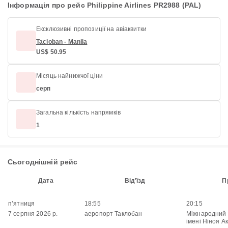
Інформація про рейс Philippine Airlines PR2988 (PAL)
Ексклюзивні пропозиції на авіаквитки
Tacloban - Manila
US$ 50.95
Місяць найнижчої ціни
серп
Загальна кількість напрямків
1
Сьогоднішній рейс
Дата
Від'їзд
П
пʼятниця
18:55
20:15
7 серпня 2026 р.
аеропорт Таклобан
Міжнародний
імені Ніноя Ак