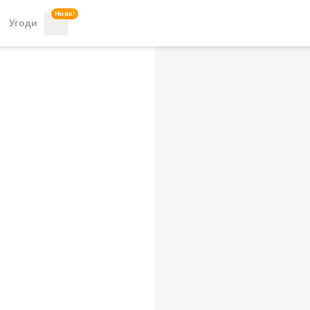
Нове!
Угоди