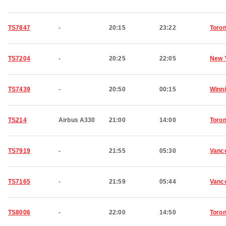
TS7847
-
20:15
23:22
Toron
TS7204
-
20:25
22:05
New 
TS7439
-
20:50
00:15
Winn
TS214
Airbus A330
21:00
14:00
Toron
TS7919
-
21:55
05:30
Vanc
TS7165
-
21:59
05:44
Vanc
TS8006
-
22:00
14:50
Toron