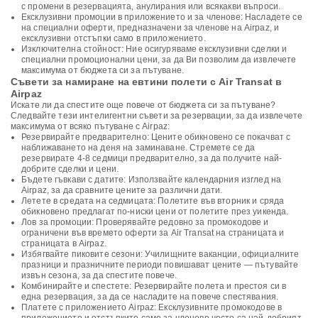
с промени в резервацията, анулирания или всякакви въпроси.
Ексклузивни промоции в приложението и за членове: Насладете се
на специални оферти, предназначени за членове на Airpaz, и
ексклузивни отстъпки само в приложението.
Изключителна стойност: Ние осигуряваме ексклузивни сделки и
специални промоционални цени, за да Ви позволим да извлечете
максимума от бюджета си за пътуване.
Съвети за намиране на евтини полети с Air Transat в
Airpaz
Искате ли да спестите още повече от бюджета си за пътуване?
Следвайте тези интелигентни съвети за резервации, за да извлечете
максимума от всяко пътуване с Airpaz:
Резервирайте предварително: Цените обикновено се покачват с
наближаването на деня на заминаване. Стремете се да
резервирате 4-8 седмици предварително, за да получите най-
добрите сделки и цени.
Бъдете гъвкави с датите: Използвайте календарния изглед на
Airpaz, за да сравните цените за различни дати.
Летете в средата на седмицата: Полетите във вторник и сряда
обикновено предлагат по-ниски цени от полетите през уикенда.
Лов за промоции: Проверявайте редовно за промокодове и
ограничени във времето оферти за Air Transat на страницата и
страницата в Airpaz.
Избягвайте пиковите сезони: Училищните ваканции, официалните
празници и празничните периоди повишават цените — пътувайте
извън сезона, за да спестите повече.
Комбинирайте и спестете: Резервирайте полета и престоя си в
една резервация, за да се насладите на повече спестявания.
Платете с приложението Airpaz: Ексклузивните промокодове в