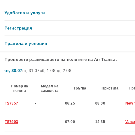
Удобства и услуги
Регистрация
Правила и условия
Проверете разписанието на полетите на Air Transat
чт, 30.07
пт, 31.07
сб, 1.08
нд, 2.08
Номер на
Модел на
Тръгва
Пристига
Гр
полета
самолета
TS7357
-
06:25
08:00
New 
TS7903
-
07:00
14:35
Vanc