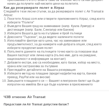
приложението и отстъпките само за членове често са най-добрият
начин да получите най-ниските цени на полетите.
Как да резервирате полет в Airpaz
Следвайте тези лесни стъпки, за да резервирате полет с Air Transat в
Airpaz:
Посетете Airpaz.com или отворете приложението Airpaz, след което
изберете "Полети"
Въведете Вашия град на заминаване (напр. Куала Лумпур) и
дестинация (напр. Бали, Сингапур или Банкок)
Изберете Вашата дата на пътуване и брой пътници
Докоснете "Търсене", за да видите наличните полети
Използвайте филтри като цена, час на заминаване или
продължителност, за да намерите най-добрата опция, след което
изберете предпочитания полет
Попълнете данните на пътниците точно както са показани във
Вашия паспорт или лична карта (пълно име, дата на раждане,
националност и информация за контакт)
Добавете екстри, ако са необходими, като багаж, избор на място,
храна или застраховка за пътуване
Прегледайте детайлите на Вашата резервация
Изберете метод на плащане (кредитна/дебитна карта, банков
превод, PayPal или на вноски)
Завършете плащането си — Вашият електронен билет ще бъде
изпратен на имейла Ви и ще бъде наличен в приложението
ЧЗВ относно Air Transat
Предоставя ли Air Transat допустим багаж?