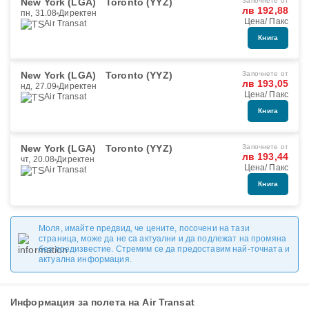
New York (LGA)
Toronto (YYZ)
Започнете от
лв 192,88
пн, 31.08
Директен
Цена/ Пакс
Air Transat
Книга
New York (LGA)
Toronto (YYZ)
Започнете от
лв 193,05
нд, 27.09
Директен
Цена/ Пакс
Air Transat
Книга
New York (LGA)
Toronto (YYZ)
Започнете от
лв 193,44
чт, 20.08
Директен
Цена/ Пакс
Air Transat
Книга
Моля, имайте предвид, че цените, посочени на тази
страница, може да не са актуални и да подлежат на промяна
без предизвестие. Стремим се да предоставим най-точната и
актуална информация.
Информация за полета на Air Transat