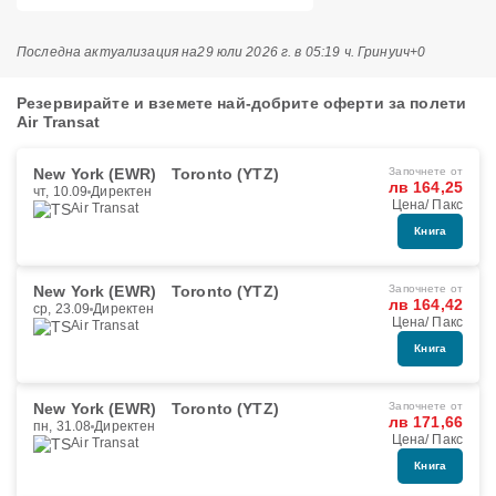
Последна актуализация на
29 юли 2026 г. в 05:19 ч. Гринуич+0
Резервирайте и вземете най-добрите оферти за полети
Air Transat
New York (EWR)
Toronto (YTZ)
Започнете от
лв 164,25
чт, 10.09
Директен
Цена/ Пакс
Air Transat
Книга
New York (EWR)
Toronto (YTZ)
Започнете от
лв 164,42
ср, 23.09
Директен
Цена/ Пакс
Air Transat
Книга
New York (EWR)
Toronto (YTZ)
Започнете от
лв 171,66
пн, 31.08
Директен
Цена/ Пакс
Air Transat
Книга