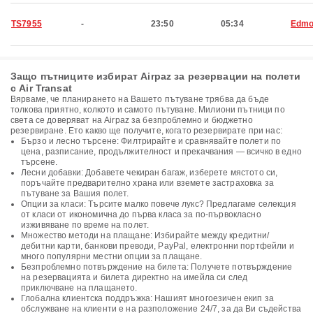
TS7955
-
23:50
05:34
Edmo
Защо пътниците избират Airpaz за резервации на полети
с Air Transat
Вярваме, че планирането на Вашето пътуване трябва да бъде
толкова приятно, колкото и самото пътуване. Милиони пътници по
света се доверяват на Airpaz за безпроблемно и бюджетно
резервиране. Ето какво ще получите, когато резервирате при нас:
Бързо и лесно търсене: Филтрирайте и сравнявайте полети по
цена, разписание, продължителност и прекачвания — всичко в едно
търсене.
Лесни добавки: Добавете чекиран багаж, изберете мястото си,
поръчайте предварително храна или вземете застраховка за
пътуване за Вашия полет.
Опции за класи: Търсите малко повече лукс? Предлагаме селекция
от класи от икономична до първа класа за по-първокласно
изживяване по време на полет.
Множество методи на плащане: Избирайте между кредитни/
дебитни карти, банкови преводи, PayPal, електронни портфейли и
много популярни местни опции за плащане.
Безпроблемно потвърждение на билета: Получете потвърждение
на резервацията и билета директно на имейла си след
приключване на плащането.
Глобална клиентска поддръжка: Нашият многоезичен екип за
обслужване на клиенти е на разположение 24/7, за да Ви съдейства