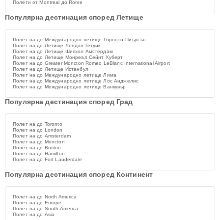
Полети от Montreal до Rome
Популярна дестинация според Летище
Полет на до Международно летище Торонто Пиърсън
Полет на до Летище Лондон Гетуик
Полет на до Летище Шипхол Амстердам
Полет на до Летище Монреал Сейнт Хуберт
Полет на до Greater Moncton Romeo LeBlanc International Airport
Полет на до Летище Истанбул
Полет на до Международно летище Лима
Полет на до Международно летище Лос Анджелис
Полет на до Международно летище Ванкувър
Популярна дестинация според Град
Полет на до Toronto
Полет на до London
Полет на до Amsterdam
Полет на до Moncton
Полет на до Boston
Полет на до Hamilton
Полет на до Fort Lauderdale
Популярна дестинация според Континент
Полет на до North America
Полет на до Europe
Полет на до South America
Полет на до Asia