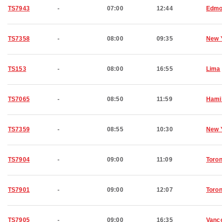
TS7943
-
07:00
12:44
Edmo
TS7358
-
08:00
09:35
New 
TS153
-
08:00
16:55
Lima
TS7065
-
08:50
11:59
Hami
TS7359
-
08:55
10:30
New 
TS7904
-
09:00
11:09
Toron
TS7901
-
09:00
12:07
Toron
TS7905
-
09:00
16:35
Vanc