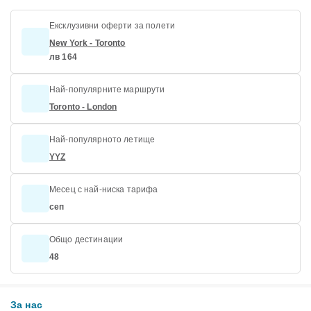
Ексклузивни оферти за полети
New York - Toronto
лв 164
Най-популярните маршрути
Toronto - London
Най-популярното летище
YYZ
Месец с най-ниска тарифа
сеп
Общо дестинации
48
За нас