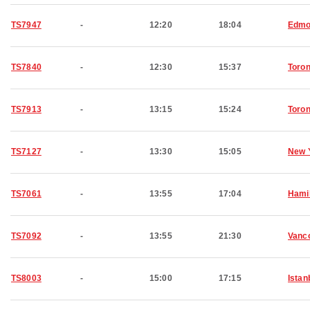
TS7947
-
12:20
18:04
Edmo
TS7840
-
12:30
15:37
Toron
TS7913
-
13:15
15:24
Toron
TS7127
-
13:30
15:05
New 
TS7061
-
13:55
17:04
Hami
TS7092
-
13:55
21:30
Vanc
TS8003
-
15:00
17:15
Istan