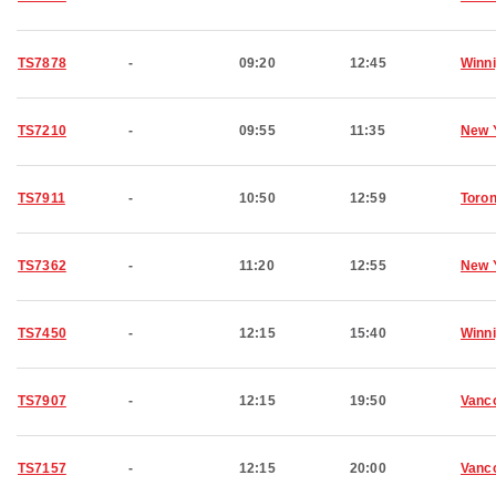
TS7878
-
09:20
12:45
Winn
TS7210
-
09:55
11:35
New 
TS7911
-
10:50
12:59
Toron
TS7362
-
11:20
12:55
New 
TS7450
-
12:15
15:40
Winn
TS7907
-
12:15
19:50
Vanc
TS7157
-
12:15
20:00
Vanc