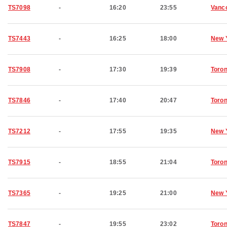
TS7098
-
16:20
23:55
Vanc
TS7443
-
16:25
18:00
New 
TS7908
-
17:30
19:39
Toron
TS7846
-
17:40
20:47
Toron
TS7212
-
17:55
19:35
New 
TS7915
-
18:55
21:04
Toron
TS7365
-
19:25
21:00
New 
TS7847
-
19:55
23:02
Toron