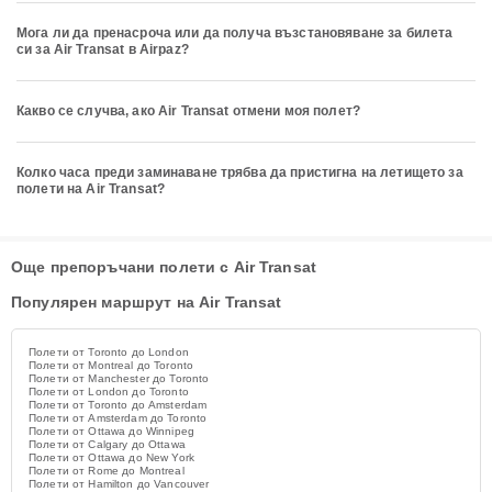
Мога ли да пренасроча или да получа възстановяване за билета
си за Air Transat в Airpaz?
Какво се случва, ако Air Transat отмени моя полет?
Колко часа преди заминаване трябва да пристигна на летището за
полети на Air Transat?
Още препоръчани полети с Air Transat
Популярен маршрут на Air Transat
Полети от Toronto до London
Полети от Montreal до Toronto
Полети от Manchester до Toronto
Полети от London до Toronto
Полети от Toronto до Amsterdam
Полети от Amsterdam до Toronto
Полети от Ottawa до Winnipeg
Полети от Calgary до Ottawa
Полети от Ottawa до New York
Полети от Rome до Montreal
Полети от Hamilton до Vancouver