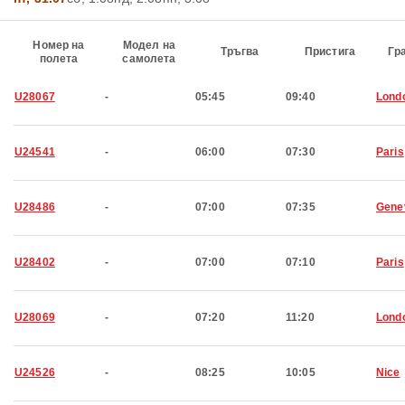
Номер на
Модел на
Тръгва
Пристига
Гр
полета
самолета
U28067
-
05:45
09:40
Lond
U24541
-
06:00
07:30
Paris
U28486
-
07:00
07:35
Gene
U28402
-
07:00
07:10
Paris
U28069
-
07:20
11:20
Lond
U24526
-
08:25
10:05
Nice