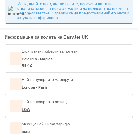
Моля, имайте предвид, че цените, посочени на тази
страница, може да не са актуални и да подлежат на промяна
без предизвестие. Стремим се да предоставим най-точната и
актуална информация.
Информация за полета на EasyJet UK
Ексклузивни оферти за полети
Palermo - Naples
лв 42
Най-популярните маршрути
London - Paris
Най-популярното летище
LGW
Месец с най-ниска тарифа
юли