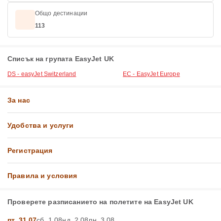
Общо дестинации
113
Списък на групата EasyJet UK
DS - easyJet Switzerland
EC - EasyJet Europe
За нас
Удобства и услуги
Регистрация
Правила и условия
Проверете разписанието на полетите на EasyJet UK
пт, 31.07
сб, 1.08
нд, 2.08
пн, 3.08