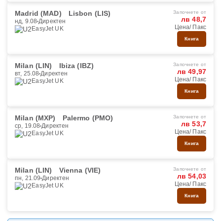
Madrid (MAD)
Lisbon (LIS)
Започнете от
лв 48,7
нд, 9.08
Директен
Цена/ Пакс
EasyJet UK
Книга
Milan (LIN)
Ibiza (IBZ)
Започнете от
лв 49,97
вт, 25.08
Директен
Цена/ Пакс
EasyJet UK
Книга
Milan (MXP)
Palermo (PMO)
Започнете от
лв 53,7
ср, 19.08
Директен
Цена/ Пакс
EasyJet UK
Книга
Milan (LIN)
Vienna (VIE)
Започнете от
лв 54,03
пн, 21.09
Директен
Цена/ Пакс
EasyJet UK
Книга