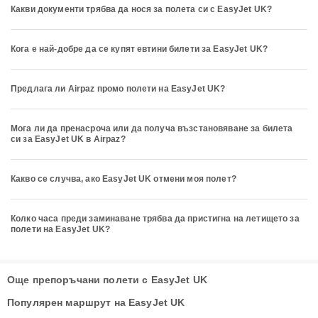
Какви документи трябва да нося за полета си с EasyJet UK?
Кога е най-добре да се купят евтини билети за EasyJet UK?
Предлага ли Airpaz промо полети на EasyJet UK?
Мога ли да пренасроча или да получа възстановяване за билета
си за EasyJet UK в Airpaz?
Какво се случва, ако EasyJet UK отмени моя полет?
Колко часа преди заминаване трябва да пристигна на летището за
полети на EasyJet UK?
Още препоръчани полети с EasyJet UK
Популярен маршрут на EasyJet UK