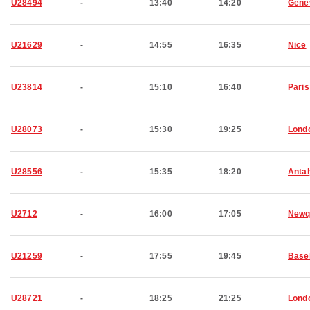
U28494
-
13:40
14:20
Gene
U21629
-
14:55
16:35
Nice
U23814
-
15:10
16:40
Paris
U28073
-
15:30
19:25
Lond
U28556
-
15:35
18:20
Anta
U2712
-
16:00
17:05
Newq
U21259
-
17:55
19:45
Base
U28721
-
18:25
21:25
Lond