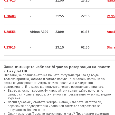
U27610
-
21:55
23:10
Nant
U28408
-
21:55
22:05
Paris
U28558
Airbus A320
23:00
01:35
Anta
U23916
-
23:15
02:50
Shar
Защо пътниците избират Airpaz за резервации на полети
с EasyJet UK
Вярваме, че планирането на Вашето пътуване трябва да бъде
толкова приятно, колкото и самото пътуване. Милиони пътници по
света се доверяват на Airpaz за безпроблемно и бюджетно
резервиране. Ето какво ще получите, когато резервирате при нас:
Бързо и лесно търсене: Филтрирайте и сравнявайте полети по
цена, разписание, продължителност и прекачвания — всичко в едно
търсене.
Лесни добавки: Добавете чекиран багаж, изберете мястото си,
поръчайте предварително храна или вземете застраховка за
пътуване за Вашия полет.
Опции за класи: Търсите малко повече лукс? Предлагаме селекция