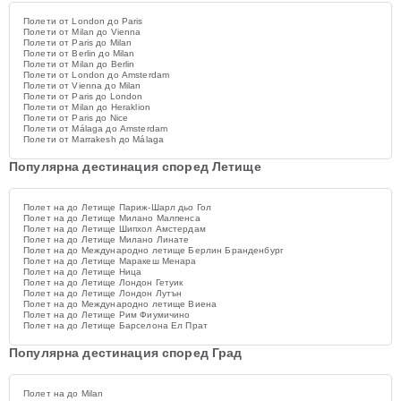
Полети от London до Paris
Полети от Milan до Vienna
Полети от Paris до Milan
Полети от Berlin до Milan
Полети от Milan до Berlin
Полети от London до Amsterdam
Полети от Vienna до Milan
Полети от Paris до London
Полети от Milan до Heraklion
Полети от Paris до Nice
Полети от Málaga до Amsterdam
Полети от Marrakesh до Málaga
Популярна дестинация според Летище
Полет на до Летище Париж-Шарл дьо Гол
Полет на до Летище Милано Малпенса
Полет на до Летище Шипхол Амстердам
Полет на до Летище Милано Линате
Полет на до Международно летище Берлин Бранденбург
Полет на до Летище Маракеш Менара
Полет на до Летище Ница
Полет на до Летище Лондон Гетуик
Полет на до Летище Лондон Лутън
Полет на до Международно летище Виена
Полет на до Летище Рим Фиумичино
Полет на до Летище Барселона Ел Прат
Популярна дестинация според Град
Полет на до Milan