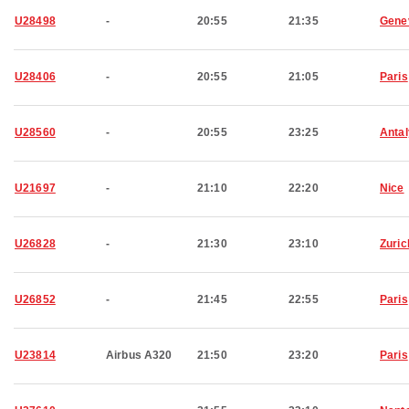
U28498
-
20:55
21:35
Gene
U28406
-
20:55
21:05
Paris
U28560
-
20:55
23:25
Anta
U21697
-
21:10
22:20
Nice
U26828
-
21:30
23:10
Zuric
U26852
-
21:45
22:55
Paris
U23814
Airbus A320
21:50
23:20
Paris