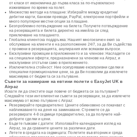
от класи от икономична до първа класа за по-първокласно
изживяване по време на полет.
Множество методи на плащане: Избирайте между кредитни/
дебитни карти, банкови преводи, PayPal, електронни портфейли и
много популярни местни опции за плащане.
Безпроблемно потвърждение на билета: Получете потвърждение
на резервацията и билета директно на имейла си след
приключване на плащането.
Глобална клиентска поддръжка: Нашият многоезичен екип за
обслужване на клиенти е на разположение 24/7, за да Ви съдейства
с промени в резервацията, анулирания или всякакви въпроси.
Ексклузивни промоции в приложението и за членове: Насладете се
на специални оферти, предназначени за членове на Airpaz, и
ексклузивни отстъпки само в приложението.
Изключителна стойност: Ние осигуряваме ексклузивни сделки и
специални промоционални цени, за да Ви позволим да извлечете
максимума от бюджета си за пътуване.
Съвети за намиране на евтини полети с EasyJet UK в
Airpaz
Искате ли да спестите още повече от бюджета си за пътуване?
Следвайте тези интелигентни съвети за резервации, за да извлечете
максимума от всяко пътуване с Airpaz:
Резервирайте предварително: Цените обикновено се покачват с
наближаването на деня на заминаване. Стремете се да
резервирате 4-8 седмици предварително, за да получите най-
добрите сделки и цени.
Бъдете гъвкави с датите: Използвайте календарния изглед на
Airpaz, за да сравните цените за различни дати.
Летете в средата на седмицата: Полетите във вторник и сряда