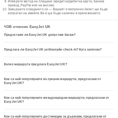
Изберете метод на плащане (кредитна/дебитна карта, банков
превод, PayPal или на вноски)
Завършете плащането си — Вашият електронен билет ще бъде
изпратен на имейла Ви и ще бъде наличен в приложението
ЧЗВ относно EasyJet UK
Предоставя ли EasyJet UK допустим багаж?
Предлага ли EasyJet UK уеб/онлайн check-in? Кога започва?
Колко маршрута предлага EasyJet UK?
Кои са най-популярните вътрешни маршрути, предлагани от
EasyJet UK?
Кои са най-популярните международни маршрути, предлагани от
EasyJet UK?
Кои са най-популярните дестинации за държави, предлагани от