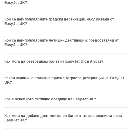
EasyJet UK?
Кои са най-популярните градски дестинации, обслужвани от
EasyJet UK?
Кои са най-популярните летищни дестинации, предоставяни от
EasyJet UK?
Как мога да резервирам полет на EasyJet UK в Airpaz?
Какви начини на плащане приема Airpaz за резервации на EasyJet
UK?
Кое е основното летищно средище на EasyJet UK?
Как мога да добавя допълнителен багаж към резервацията си за
EasyJet UK?