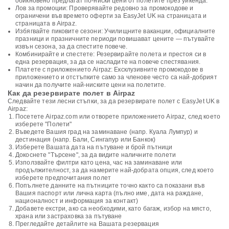
обикновено предлагат по-ниски цени от полетите през уикенда.
Лов за промоции: Проверявайте редовно за промокодове и
ограничени във времето оферти за EasyJet UK на страницата и
страницата в Airpaz.
Избягвайте пиковите сезони: Училищните ваканции, официалните
празници и празничните периоди повишават цените — пътувайте
извън сезона, за да спестите повече.
Комбинирайте и спестете: Резервирайте полета и престоя си в
една резервация, за да се насладите на повече спестявания.
Платете с приложението Airpaz: Ексклузивните промокодове в
приложението и отстъпките само за членове често са най-добрият
начин да получите най-ниските цени на полетите.
Как да резервирате полет в Airpaz
Следвайте тези лесни стъпки, за да резервирате полет с EasyJet UK в
Airpaz:
Посетете Airpaz.com или отворете приложението Airpaz, след което
изберете "Полети"
Въведете Вашия град на заминаване (напр. Куала Лумпур) и
дестинация (напр. Бали, Сингапур или Банкок)
Изберете Вашата дата на пътуване и брой пътници
Докоснете "Търсене", за да видите наличните полети
Използвайте филтри като цена, час на заминаване или
продължителност, за да намерите най-добрата опция, след което
изберете предпочитания полет
Попълнете данните на пътниците точно както са показани във
Вашия паспорт или лична карта (пълно име, дата на раждане,
националност и информация за контакт)
Добавете екстри, ако са необходими, като багаж, избор на място,
храна или застраховка за пътуване
Прегледайте детайлите на Вашата резервация