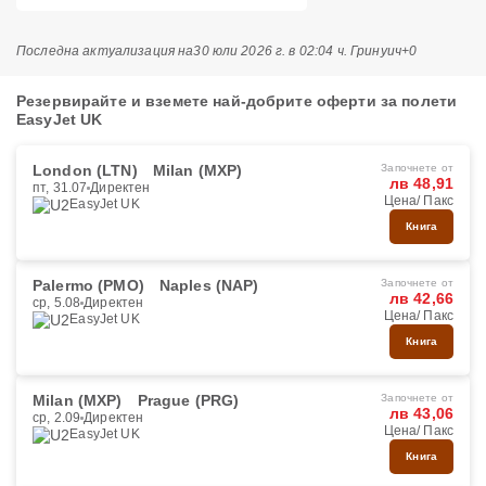
Последна актуализация на
30 юли 2026 г. в 02:04 ч. Гринуич+0
Резервирайте и вземете най-добрите оферти за полети
EasyJet UK
London (LTN)
Milan (MXP)
Започнете от
лв 48,91
пт, 31.07
Директен
Цена/ Пакс
EasyJet UK
Книга
Palermo (PMO)
Naples (NAP)
Започнете от
лв 42,66
ср, 5.08
Директен
Цена/ Пакс
EasyJet UK
Книга
Milan (MXP)
Prague (PRG)
Започнете от
лв 43,06
ср, 2.09
Директен
Цена/ Пакс
EasyJet UK
Книга