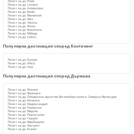
Полет на до Paris
Полет на до London
Полет на до Amsterdam
Полет на до Berlin
Полет на до Marrakesh
Полет на до Nice
Полет на до Vienna
Полет на до Rome
Полет на до Barcelona
Полет на до Málaga
Полет на до Lisbon
Популярна дестинация според Континент
Полет на до Europe
Полет на до Africa
Полет на до Asia
Популярна дестинация според Държава
Полет на до Италия
Полет на до Франция
Полет на до Обединено кралство Великобритания и Северна Ирландия
Полет на до Испания
Полет на до Нидерландия
Полет на до Германия
Полет на до Мароко
Полет на до Португалия
Полет на до Гърция
Полет на до Швейцария
Полет на до Австрия
Полет на до Египет