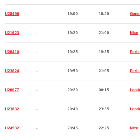
U28496
-
19:00
19:40
Gene
U21623
-
19:20
21:00
Nice
U28410
-
19:25
19:35
Paris
U23824
-
19:50
21:05
Paris
U28077
-
20:20
00:15
Lond
U23832
-
20:40
23:35
Lond
U24532
-
20:45
22:25
Nice