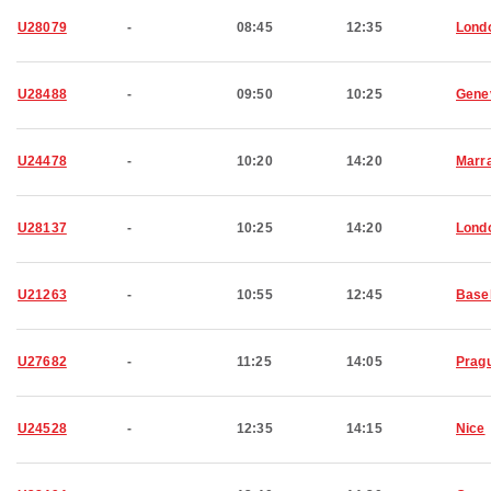
U28079
-
08:45
12:35
Lond
U28488
-
09:50
10:25
Gene
U24478
-
10:20
14:20
Marr
U28137
-
10:25
14:20
Lond
U21263
-
10:55
12:45
Base
U27682
-
11:25
14:05
Prag
U24528
-
12:35
14:15
Nice