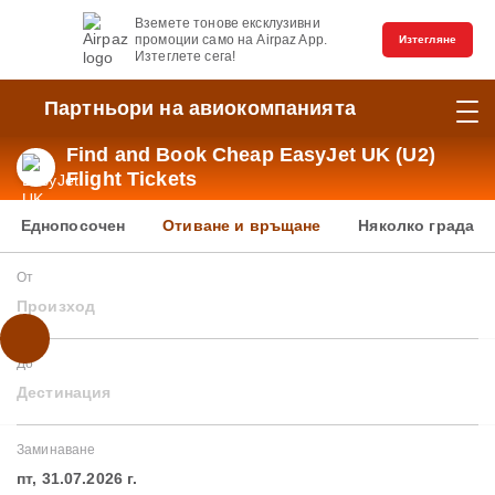
Вземете тонове ексклузивни
промоции само на Airpaz App.
Изтегляне
Изтеглете сега!
Партньори на авиокомпанията
Find and Book Cheap EasyJet UK (U2)
Flight Tickets
Еднопосочен
Отиване и връщане
Няколко града
От
Произход
До
Дестинация
Заминаване
пт, 31.07.2026 г.