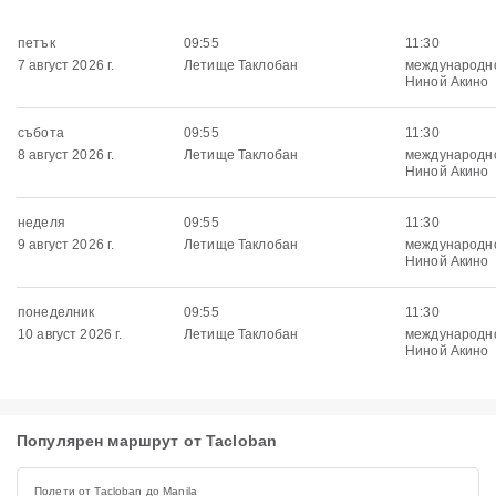
петък
09:55
11:30
7 август 2026 г.
Летище Таклобан
международн
Ниной Акино
събота
09:55
11:30
8 август 2026 г.
Летище Таклобан
международн
Ниной Акино
неделя
09:55
11:30
9 август 2026 г.
Летище Таклобан
международн
Ниной Акино
понеделник
09:55
11:30
10 август 2026 г.
Летище Таклобан
международн
Ниной Акино
Популярен маршрут от Tacloban
Полети от Tacloban до Manila