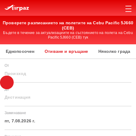
Проверете разписанието на полетите на Cebu Pacific 5J660
(CEB)
Бъдете в течение за актуализациите на състоянието на полета на Cebu
Pacific 5J660 (CEB) тук
Еднопосочен
Отиване и връщане
Няколко града
От
Произход
До
Дестинация
Заминаване
пт, 7.08.2026 г.