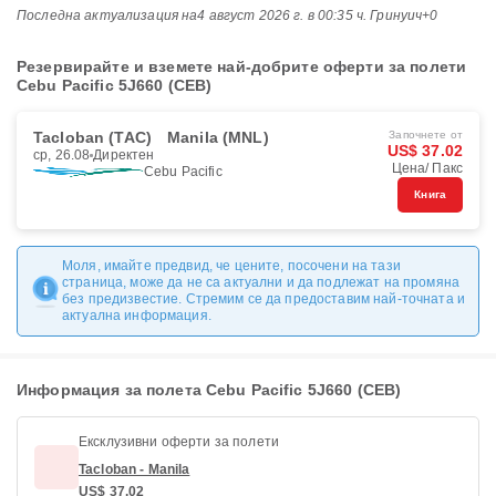
Последна актуализация на
4 август 2026 г. в 00:35 ч. Гринуич+0
Резервирайте и вземете най-добрите оферти за полети
Cebu Pacific 5J660 (CEB)
Tacloban (TAC)
Manila (MNL)
Започнете от
US$ 37.02
ср, 26.08
Директен
Цена/ Пакс
Cebu Pacific
Книга
Моля, имайте предвид, че цените, посочени на тази
страница, може да не са актуални и да подлежат на промяна
без предизвестие. Стремим се да предоставим най-точната и
актуална информация.
Информация за полета Cebu Pacific 5J660 (CEB)
Ексклузивни оферти за полети
Tacloban - Manila
US$ 37.02