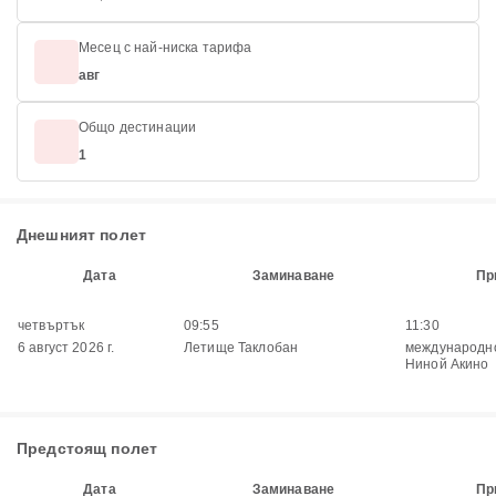
Месец с най-ниска тарифа
авг
Общо дестинации
1
Днешният полет
Дата
Заминаване
Пр
четвъртък
09:55
11:30
6 август 2026 г.
Летище Таклобан
международн
Ниной Акино
Предстоящ полет
Дата
Заминаване
Пр