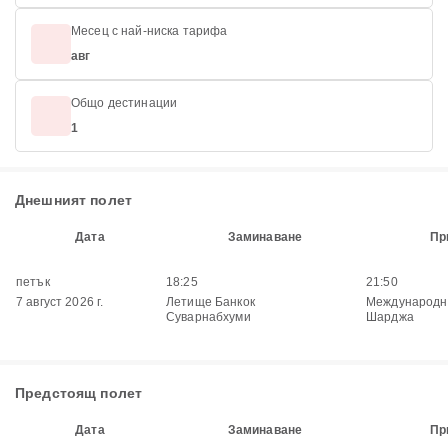
Месец с най-ниска тарифа
авг
Общо дестинации
1
Днешният полет
Дата
Заминаване
Пр
петък
18:25
21:50
7 август 2026 г.
Летище Банкок
Международн
Суварнабхуми
Шарджа
Предстоящ полет
Дата
Заминаване
Пр