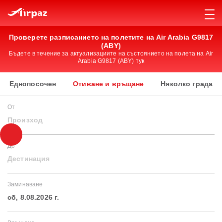
Проверете разписанието на полетите на Air Arabia G9817
(ABY)
Бъдете в течение за актуализациите на състоянието на полета на Air
Arabia G9817 (ABY) тук
Еднопосочен
Отиване и връщане
Няколко града
От
Произход
До
Дестинация
Заминаване
сб, 8.08.2026 г.