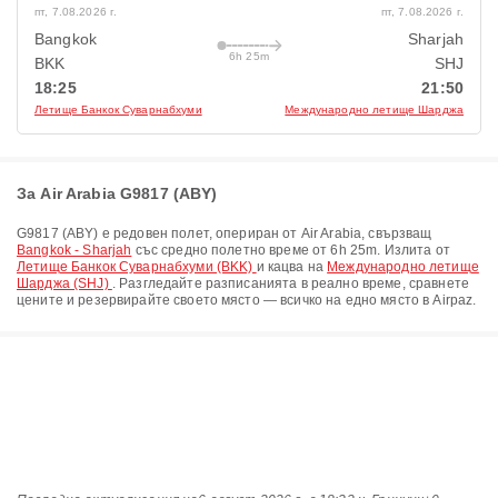
пт, 7.08.2026 г.
пт, 7.08.2026 г.
Bangkok
Sharjah
6h 25m
BKK
SHJ
18:25
21:50
Летище Банкок Суварнабхуми
Международно летище Шарджа
За Air Arabia G9817 (ABY)
G9817
(
ABY
) е редовен полет, опериран от
Air Arabia
, свързващ
Bangkok - Sharjah
със средно полетно време от
6h 25m
. Излита от
Летище Банкок Суварнабхуми (BKK)
и кацва на
Международно летище
Шарджа (SHJ)
. Разгледайте разписанията в реално време, сравнете
цените и резервирайте своето място — всичко на едно място в Airpaz.