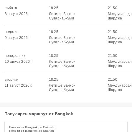
събота
18:25
21:50
8 август 2026 г.
Летище Банкок
Международн
Суварнабхуми
Шарджа
неделя
18:25
21:50
9 август 2026 г.
Летище Банкок
Международн
Суварнабхуми
Шарджа
понеделник
18:25
21:50
10 август 2026 г.
Летище Банкок
Международн
Суварнабхуми
Шарджа
вторник
18:25
21:50
11 август 2026 г.
Летище Банкок
Международн
Суварнабхуми
Шарджа
Популярен маршрут от Bangkok
Полети от Bangkok до Colombo
Полети от Bangkok до Sharjah