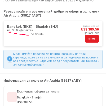
Последна актуализация на
6 август 2026 г. в 18:33 ч. Гринуич+0
Резервирайте и вземете най-добрите оферти за полети
Air Arabia G9817 (ABY)
Bangkok (BKK)
Sharjah (SHJ)
Започнете от
US$ 389.56
нд, 30.08
Директен
Цена/ Пакс
Air Arabia
Книга
Моля, имайте предвид, че цените, посочени на тази
страница, може да не са актуални и да подлежат на промяна
без предизвестие. Стремим се да предоставим най-точната и
актуална информация.
Информация за полета Air Arabia G9817 (ABY)
Ексклузивни оферти за полети
Bangkok - Sharjah
US$ 389.56