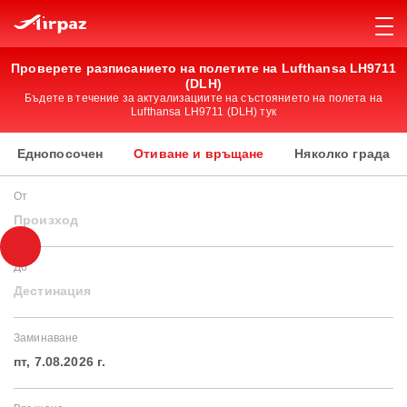
Проверете разписанието на полетите на Lufthansa LH9711
(DLH)
Бъдете в течение за актуализациите на състоянието на полета на
Lufthansa LH9711 (DLH) тук
Еднопосочен
Отиване и връщане
Няколко града
От
Произход
До
Дестинация
Заминаване
пт, 7.08.2026 г.