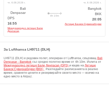
чт, 6.08.2026 г.
чт, 6.08.2026 г.
Bali
Bangkok
Denpasar
BKK
4h 10m
DPS
20:05
16:55
Летище Банкок Суварнабхуми
Международно летище Бали
Денпасар
За Lufthansa LH9711 (DLH)
LH9711
(
DLH
) е редовен полет, опериран от
Lufthansa
, свързващ
Bali
Denpasar - Bangkok
със средно полетно време от
4h 10m
. Излита от
Международно летище Бали Денпасар (DPS)
и кацва на
Летище
Банкок Суварнабхуми (BKK)
. Разгледайте разписанията в реално
време, сравнете цените и резервирайте своето място — всичко на
едно място в Airpaz.