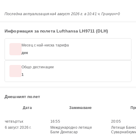
Последна актуализация на
4 август 2026 г. в 10:41 ч. Гринуич+0
Информация за полета Lufthansa LH9711 (DLH)
Месец с най-ниска тарифа
дек
Общо дестинации
1
Днешният полет
Дата
Заминаване
Пр
четвъртък
16:55
20:05
6 август 2026 г.
Международно летище
Летище Банко
Бали Денпасар
Суварнабхум