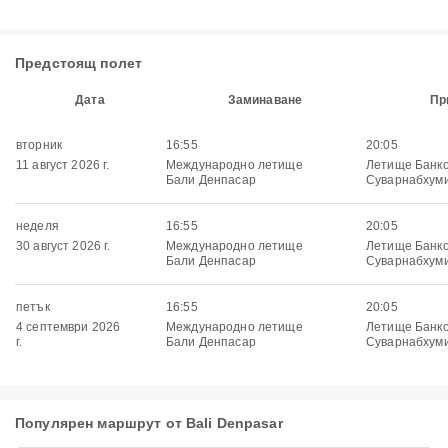
Предстоящ полет
Дата
Заминаване
Пр
вторник
16:55
20:05
11 август 2026 г.
Международно летище
Летище Банко
Бали Денпасар
Суварнабхум
неделя
16:55
20:05
30 август 2026 г.
Международно летище
Летище Банко
Бали Денпасар
Суварнабхум
петък
16:55
20:05
4 септември 2026
Международно летище
Летище Банко
г.
Бали Денпасар
Суварнабхум
Популярен маршрут от Bali Denpasar