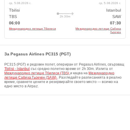
ср, 5.08.2026 г.
ср, 5.08.2026 г.
Tbilisi
Istanbul
TBS
SAW
2h 30m
06:00
07:30
Международно летище Тбилиси
Международно летище Сабиха
Гьокчен
За Pegasus Airlines PC315 (PGT)
PC315
(
PGT
) е редовен полет, опериран от
Pegasus Airlines
, свързващ
Tbilisi - Istanbul
със средно полетно време от
2h 30m
. Излита от
Международно летище Тбилиси (TBS)
и кацва на
Международно
летище Сабиха Гьокчен (SAW)
. Разгледайте разписанията в реално
време, сравнете цените и резервирайте своето място — всичко на
едно място в Airpaz.