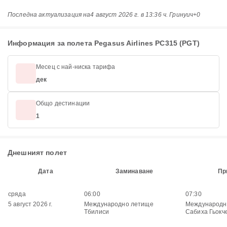
Последна актуализация на
4 август 2026 г. в 13:36 ч. Гринуич+0
Информация за полета Pegasus Airlines PC315 (PGT)
Месец с най-ниска тарифа
дек
Общо дестинации
1
Днешният полет
Дата
Заминаване
Пр
сряда
06:00
07:30
5 август 2026 г.
Международно летище
Международн
Тбилиси
Сабиха Гьокч