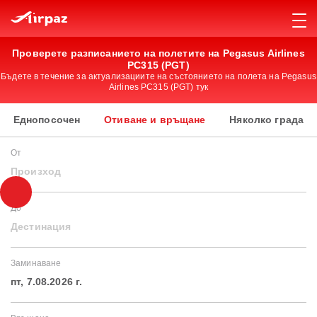
Проверете разписанието на полетите на Pegasus Airlines
PC315 (PGT)
Бъдете в течение за актуализациите на състоянието на полета на Pegasus
Airlines PC315 (PGT) тук
Еднопосочен
Отиване и връщане
Няколко града
От
Произход
До
Дестинация
Заминаване
пт, 7.08.2026 г.