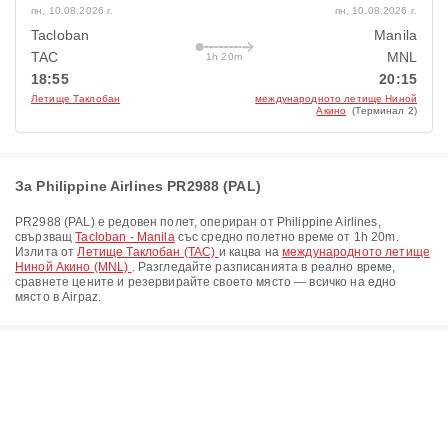
пн, 10.08.2026 г.
пн, 10.08.2026 г.
Tacloban
Manila
TAC
MNL
1h 20m
18:55
20:15
Летище Таклобан
международното летище Ниной
Акино
(Терминал 2)
За Philippine Airlines PR2988 (PAL)
PR2988
(
PAL
) е редовен полет, опериран от
Philippine Airlines
,
свързващ
Tacloban - Manila
със средно полетно време от
1h 20m
.
Излита от
Летище Таклобан (TAC)
и кацва на
международното летище
Ниной Акино (MNL)
. Разгледайте разписанията в реално време,
сравнете цените и резервирайте своето място — всичко на едно
място в Airpaz.