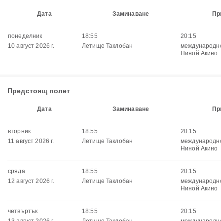
Дата
Заминаване
Пр
понеделник
18:55
20:15
10 август 2026 г.
Летище Таклобан
международн
Ниной Акино
Предстоящ полет
Дата
Заминаване
Пр
вторник
18:55
20:15
11 август 2026 г.
Летище Таклобан
международн
Ниной Акино
сряда
18:55
20:15
12 август 2026 г.
Летище Таклобан
международн
Ниной Акино
четвъртък
18:55
20:15