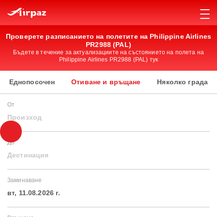
Проверете разписанието на полетите на Philippine Airlines
PR2988 (PAL)
Бъдете в течение за актуализациите на състоянието на полета на
Philippine Airlines PR2988 (PAL) тук
Еднопосочен
Отиване и връщане
Няколко града
От
Произход
До
Дестинация
Заминаване
вт, 11.08.2026 г.