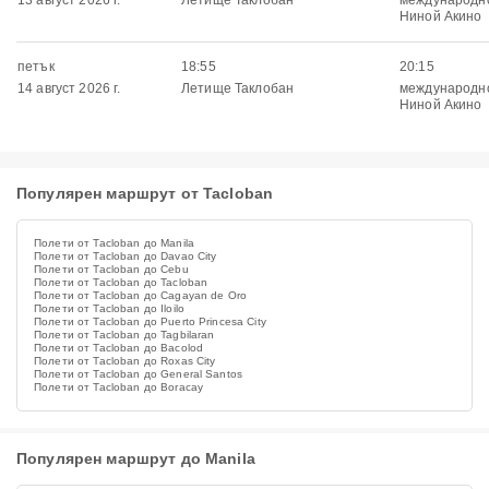
13 август 2026 г.
Летище Таклобан
международн
Ниной Акино
петък
18:55
20:15
14 август 2026 г.
Летище Таклобан
международн
Ниной Акино
Популярен маршрут от Tacloban
Полети от Tacloban до Manila
Полети от Tacloban до Davao City
Полети от Tacloban до Cebu
Полети от Tacloban до Tacloban
Полети от Tacloban до Cagayan de Oro
Полети от Tacloban до Iloilo
Полети от Tacloban до Puerto Princesa City
Полети от Tacloban до Tagbilaran
Полети от Tacloban до Bacolod
Полети от Tacloban до Roxas City
Полети от Tacloban до General Santos
Полети от Tacloban до Boracay
Популярен маршрут до Manila