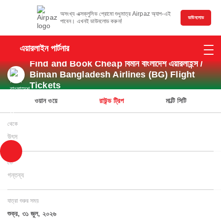
অসংখ্য এক্সক্লুসিভ প্রোমো শুধুমাত্র Airpaz অ্যাপ-এই
ডাউনলোড
পাবেন। এখনই ডাউনলোড করুন!
এয়ারলাইন পার্টনার
Find and Book Cheap বিমান বাংলাদেশ এয়ারলাইন্স /
Biman Bangladesh Airlines (BG) Flight
Tickets
ওয়ান ওয়ে
রাউন্ড ট্রিপ
মাল্টি সিটি
থেকে
উৎস
তে
গন্তব্য
যাত্রা শুরুর সময়
শুক্র, ৩১ জুল, ২০২৬