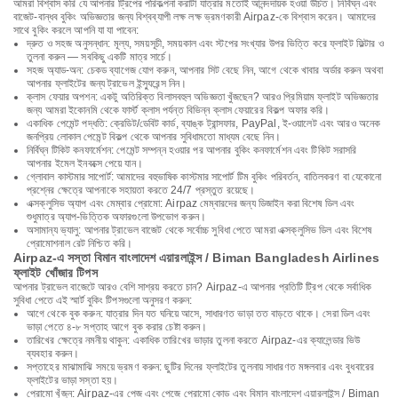
আমরা বিশ্বাস করি যে আপনার ট্রিপের পরিকল্পনা করাটা যাত্রার মতোই আনন্দদায়ক হওয়া উচিত। নির্বিঘ্ন এবং
বাজেট-বান্ধব বুকিং অভিজ্ঞতার জন্য বিশ্বব্যাপী লক্ষ লক্ষ ভ্রমণকারী Airpaz-কে বিশ্বাস করেন। আমাদের
সাথে বুকিং করলে আপনি যা যা পাবেন:
দ্রুত ও সহজ অনুসন্ধান: মূল্য, সময়সূচী, সময়কাল এবং স্টপের সংখ্যার উপর ভিত্তি করে ফ্লাইট ফিল্টার ও
তুলনা করুন — সবকিছু একটি মাত্র সার্চে।
সহজ অ্যাড-অন: চেকড ব্যাগেজ যোগ করুন, আপনার সিট বেছে নিন, আগে থেকে খাবার অর্ডার করুন অথবা
আপনার ফ্লাইটের জন্য ট্রাভেল ইন্স্যুরেন্স নিন।
ক্লাস ফেয়ার অপশন: একটু অতিরিক্ত বিলাসবহুল অভিজ্ঞতা খুঁজছেন? আরও প্রিমিয়াম ফ্লাইট অভিজ্ঞতার
জন্য আমরা ইকোনমি থেকে ফার্স্ট ক্লাস পর্যন্ত বিভিন্ন ক্লাস ফেয়ারের বিকল্প অফার করি।
একাধিক পেমেন্ট পদ্ধতি: ক্রেডিট/ডেবিট কার্ড, ব্যাঙ্ক ট্রান্সফার, PayPal, ই-ওয়ালেট এবং আরও অনেক
জনপ্রিয় লোকাল পেমেন্ট বিকল্প থেকে আপনার সুবিধামতো মাধ্যম বেছে নিন।
নির্বিঘ্ন টিকিট কনফার্মেশন: পেমেন্ট সম্পন্ন হওয়ার পর আপনার বুকিং কনফার্মেশন এবং টিকিট সরাসরি
আপনার ইমেল ইনবক্সে পেয়ে যান।
গ্লোবাল কাস্টমার সাপোর্ট: আমাদের বহুভাষিক কাস্টমার সাপোর্ট টিম বুকিং পরিবর্তন, বাতিলকরণ বা যেকোনো
প্রশ্নের ক্ষেত্রে আপনাকে সহায়তা করতে 24/7 প্রস্তুত রয়েছে।
এক্সক্লুসিভ অ্যাপ এবং মেম্বার প্রোমো: Airpaz মেম্বারদের জন্য ডিজাইন করা বিশেষ ডিল এবং
শুধুমাত্র অ্যাপ-ভিত্তিক অফারগুলো উপভোগ করুন।
অসামান্য ভ্যালু: আপনার ট্রাভেল বাজেট থেকে সর্বোচ্চ সুবিধা পেতে আমরা এক্সক্লুসিভ ডিল এবং বিশেষ
প্রোমোশনাল রেট নিশ্চিত করি।
Airpaz-এ সস্তা বিমান বাংলাদেশ এয়ারলাইন্স / Biman Bangladesh Airlines
ফ্লাইট খোঁজার টিপস
আপনার ট্রাভেল বাজেটে আরও বেশি সাশ্রয় করতে চান? Airpaz-এ আপনার প্রতিটি ট্রিপ থেকে সর্বাধিক
সুবিধা পেতে এই স্মার্ট বুকিং টিপসগুলো অনুসরণ করুন:
আগে থেকে বুক করুন: যাত্রার দিন যত ঘনিয়ে আসে, সাধারণত ভাড়া তত বাড়তে থাকে। সেরা ডিল এবং
ভাড়া পেতে ৪-৮ সপ্তাহ আগে বুক করার চেষ্টা করুন।
তারিখের ক্ষেত্রে নমনীয় থাকুন: একাধিক তারিখের ভাড়ার তুলনা করতে Airpaz-এর ক্যালেন্ডার ভিউ
ব্যবহার করুন।
সপ্তাহের মাঝামাঝি সময়ে ভ্রমণ করুন: ছুটির দিনের ফ্লাইটের তুলনায় সাধারণত মঙ্গলবার এবং বুধবারের
ফ্লাইটের ভাড়া সস্তা হয়।
প্রোমো খুঁজুন: Airpaz-এর পেজ এবং পেজে প্রোমো কোড এবং বিমান বাংলাদেশ এয়ারলাইন্স / Biman