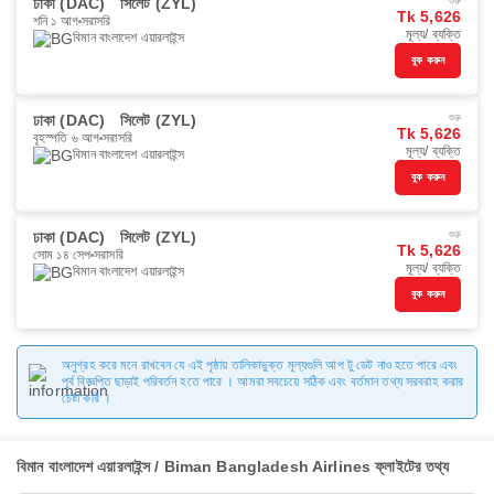
ঢাকা (DAC)
সিলেট (ZYL)
শুরু
Tk 5,626
শনি ১ আগ
সরাসরি
মূল্য/ ব্যক্তি
বিমান বাংলাদেশ এয়ারলাইন্স
বুক করুন
ঢাকা (DAC)
সিলেট (ZYL)
শুরু
Tk 5,626
বৃহস্পতি ৬ আগ
সরাসরি
মূল্য/ ব্যক্তি
বিমান বাংলাদেশ এয়ারলাইন্স
বুক করুন
ঢাকা (DAC)
সিলেট (ZYL)
শুরু
Tk 5,626
সোম ১৪ সেপ
সরাসরি
মূল্য/ ব্যক্তি
বিমান বাংলাদেশ এয়ারলাইন্স
বুক করুন
অনুগ্রহ করে মনে রাখবেন যে এই পৃষ্ঠায় তালিকাভুক্ত মূল্যগুলি আপ টু ডেট নাও হতে পারে এবং
পূর্ব বিজ্ঞপ্তি ছাড়াই পরিবর্তন হতে পারে । আমরা সবচেয়ে সঠিক এবং বর্তমান তথ্য সরবরাহ করার
চেষ্টা করি ।
বিমান বাংলাদেশ এয়ারলাইন্স / Biman Bangladesh Airlines ফ্লাইটের তথ্য