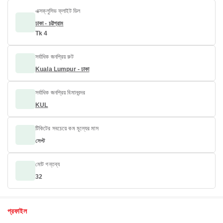
এক্সক্লুসিভ ফ্লাইট ডিল
ঢাকা - চট্টগ্রাম
Tk 4
সর্বাধিক জনপ্রিয় রুট
Kuala Lumpur - ঢাকা
সর্বাধিক জনপ্রিয় বিমানবন্দর
KUL
টিকিটের সবচেয়ে কম মূল্যের মাস
সেপ্ট
মোট গন্তব্য
32
প্রফাইল