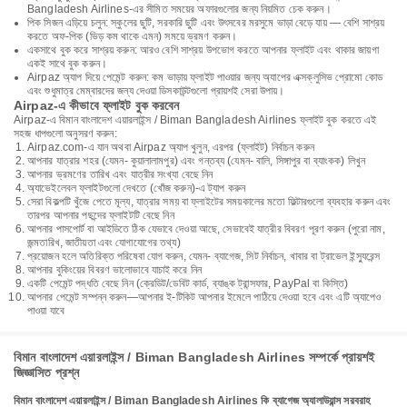
Bangladesh Airlines-এর সীমিত সময়ের অফারগুলোর জন্য নিয়মিত চেক করুন।
পিক সিজন এড়িয়ে চলুন: স্কুলের ছুটি, সরকারি ছুটি এবং উৎসবের মরসুমে ভাড়া বেড়ে যায় — বেশি সাশ্রয়
করতে অফ-পিক (ভিড় কম থাকে এমন) সময়ে ভ্রমণ করুন।
একসাথে বুক করে সাশ্রয় করুন: আরও বেশি সাশ্রয় উপভোগ করতে আপনার ফ্লাইট এবং থাকার জায়গা
একই সাথে বুক করুন।
Airpaz অ্যাপ দিয়ে পেমেন্ট করুন: কম ভাড়ায় ফ্লাইট পাওয়ার জন্য অ্যাপের এক্সক্লুসিভ প্রোমো কোড
এবং শুধুমাত্র মেম্বারদের জন্য দেওয়া ডিসকাউন্টগুলো প্রায়শই সেরা উপায়।
Airpaz-এ কীভাবে ফ্লাইট বুক করবেন
Airpaz-এ বিমান বাংলাদেশ এয়ারলাইন্স / Biman Bangladesh Airlines ফ্লাইট বুক করতে এই
সহজ ধাপগুলো অনুসরণ করুন:
Airpaz.com-এ যান অথবা Airpaz অ্যাপ খুলুন, এরপর (ফ্লাইট) নির্বাচন করুন
আপনার যাত্রার শহর (যেমন- কুয়ালালামপুর) এবং গন্তব্য (যেমন- বালি, সিঙ্গাপুর বা ব্যাংকক) লিখুন
আপনার ভ্রমণের তারিখ এবং যাত্রীর সংখ্যা বেছে নিন
অ্যাভেইলেবল ফ্লাইটগুলো দেখতে (খোঁজ করুন)-এ ট্যাপ করুন
সেরা বিকল্পটি খুঁজে পেতে মূল্য, যাত্রার সময় বা ফ্লাইটের সময়কালের মতো ফিল্টারগুলো ব্যবহার করুন এবং
তারপর আপনার পছন্দের ফ্লাইটটি বেছে নিন
আপনার পাসপোর্ট বা আইডিতে ঠিক যেভাবে দেওয়া আছে, সেভাবেই যাত্রীর বিবরণ পূরণ করুন (পুরো নাম,
জন্মতারিখ, জাতীয়তা এবং যোগাযোগের তথ্য)
প্রয়োজন হলে অতিরিক্ত পরিষেবা যোগ করুন, যেমন- ব্যাগেজ, সিট নির্বাচন, খাবার বা ট্রাভেল ইন্স্যুরেন্স
আপনার বুকিংয়ের বিবরণ ভালোভাবে যাচাই করে নিন
একটি পেমেন্ট পদ্ধতি বেছে নিন (ক্রেডিট/ডেবিট কার্ড, ব্যাঙ্ক ট্রান্সফার, PayPal বা কিস্তি)
আপনার পেমেন্ট সম্পন্ন করুন—আপনার ই-টিকিট আপনার ইমেলে পাঠিয়ে দেওয়া হবে এবং এটি অ্যাপেও
পাওয়া যাবে
বিমান বাংলাদেশ এয়ারলাইন্স / Biman Bangladesh Airlines সম্পর্কে প্রায়শই
জিজ্ঞাসিত প্রশ্ন
বিমান বাংলাদেশ এয়ারলাইন্স / Biman Bangladesh Airlines কি ব্যাগেজ অ্যালাউয়ান্স সরবরাহ