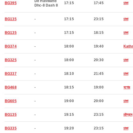
De Havilland
BG395
17:15
17:45
ঢাকা
Dhc-8 Dash 8
BG135
-
17:15
23:15
ঢাকা
BG135
-
17:15
18:15
ঢাকা
BG374
-
18:00
19:40
Kath
BG325
-
18:00
20:30
ঢাকা
BG337
-
18:10
21:45
ঢাকা
BG468
-
18:15
19:00
যশোর
BG605
-
19:00
20:00
ঢাকা
BG135
-
19:15
23:15
চট্টগ্রাম
BG335
-
19:20
23:15
ঢাকা