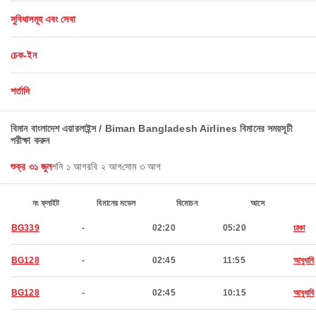
সুবিধাসমূহ এবং সেবা
চেক-ইন
শর্তাদি
বিমান বাংলাদেশ এয়ারলাইন্স / Biman Bangladesh Airlines বিমানের সময়সূচী
পরীক্ষা করুন
শুক্র ৩১ জুল
শনি ১ আগ
রবি ২ আগ
সোম ৩ আগ
নং ফ্লাইট
বিমানের মডেল
বিমোচন
আসে
BG339
-
02:20
05:20
ঢাকা
BG128
-
02:45
11:55
আবুধাবি
BG128
-
02:45
10:15
আবুধাবি