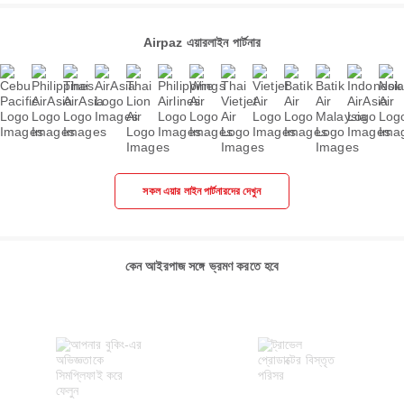
Airpaz এয়ারলাইন পার্টনার
সকল এয়ার লাইন পার্টনারদের দেখুন
কেন আইরপাজ সঙ্গে ভ্রমণ করতে হবে