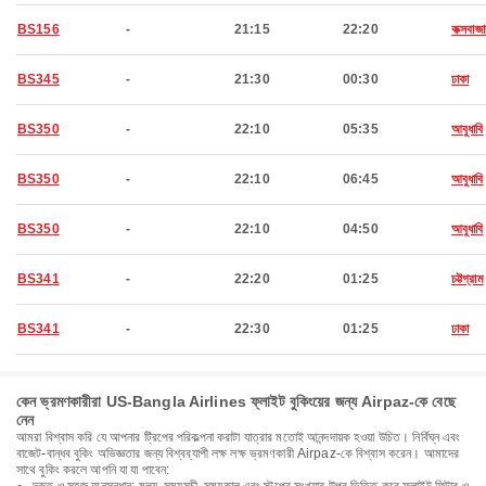
BS156
-
21:15
22:20
কক্সবাজা
BS345
-
21:30
00:30
ঢাকা
BS350
-
22:10
05:35
আবুধাবি
BS350
-
22:10
06:45
আবুধাবি
BS350
-
22:10
04:50
আবুধাবি
BS341
-
22:20
01:25
চট্টগ্রাম
BS341
-
22:30
01:25
ঢাকা
কেন ভ্রমণকারীরা US-Bangla Airlines ফ্লাইট বুকিংয়ের জন্য Airpaz-কে বেছে
নেন
আমরা বিশ্বাস করি যে আপনার ট্রিপের পরিকল্পনা করাটা যাত্রার মতোই আনন্দদায়ক হওয়া উচিত। নির্বিঘ্ন এবং
বাজেট-বান্ধব বুকিং অভিজ্ঞতার জন্য বিশ্বব্যাপী লক্ষ লক্ষ ভ্রমণকারী Airpaz-কে বিশ্বাস করেন। আমাদের
সাথে বুকিং করলে আপনি যা যা পাবেন: