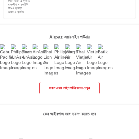
সৌদি আরব-এ ফ্লাইট
মালদ্বীপ-এ ফ্লাইট
চীন-এ ফ্লাইট
ভারত-এ ফ্লাইট
Airpaz এয়ারলাইন পার্টনার
সকল এয়ার লাইন পার্টনারদের দেখুন
কেন আইরপাজ সঙ্গে ভ্রমণ করতে হবে