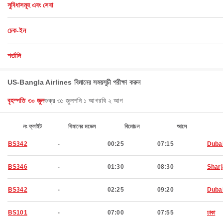
সুবিধাসমূহ এবং সেবা
চেক-ইন
শর্তাদি
US-Bangla Airlines বিমানের সময়সূচী পরীক্ষা করুন
বৃহস্পতি ৩০ জুল
শুক্র ৩১ জুল
শনি ১ আগ
রবি ২ আগ
নং ফ্লাইট
বিমানের মডেল
বিমোচন
আসে
BS342
-
00:25
07:15
Duba
BS346
-
01:30
08:30
Shar
BS342
-
02:25
09:20
Duba
BS101
-
07:00
07:55
ঢাকা