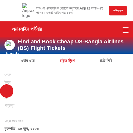
অসংখ্য এক্সক্লুসিভ প্রোমো শুধুমাত্র Airpaz অ্যাপ-এই
ডাউনলোড
পাবেন। এখনই ডাউনলোড করুন!
এয়ারলাইন পার্টনার
Find and Book Cheap US-Bangla Airlines
(BS) Flight Tickets
ওয়ান ওয়ে
রাউন্ড ট্রিপ
মাল্টি সিটি
থেকে
উৎস
তে
গন্তব্য
যাত্রা শুরুর সময়
বৃহস্পতি, ৩০ জুল, ২০২৬