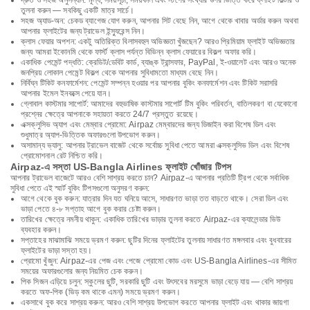
দ্রুত ও সহজ অনুসন্ধান: মূল্য, সময়সূচী, সময়কাল এবং স্টপের সংখ্যার উপর ভিত্তি করে ফ্লাইট ফিল্টার ও
তুলনা করুন — সবকিছু একটি মাত্র সার্চে।
সহজ অ্যাড-অন: চেকড ব্যাগেজ যোগ করুন, আপনার সিট বেছে নিন, আগে থেকে খাবার অর্ডার করুন অথবা
আপনার ফ্লাইটের জন্য ট্রাভেল ইন্স্যুরেন্স নিন।
ক্লাস ফেয়ার অপশন: একটু অতিরিক্ত বিলাসবহুল অভিজ্ঞতা খুঁজছেন? আরও প্রিমিয়াম ফ্লাইট অভিজ্ঞতার
জন্য আমরা ইকোনমি থেকে ফার্স্ট ক্লাস পর্যন্ত বিভিন্ন ক্লাস ফেয়ারের বিকল্প অফার করি।
একাধিক পেমেন্ট পদ্ধতি: ক্রেডিট/ডেবিট কার্ড, ব্যাঙ্ক ট্রান্সফার, PayPal, ই-ওয়ালেট এবং আরও অনেক
জনপ্রিয় লোকাল পেমেন্ট বিকল্প থেকে আপনার সুবিধামতো মাধ্যম বেছে নিন।
নির্বিঘ্ন টিকিট কনফার্মেশন: পেমেন্ট সম্পন্ন হওয়ার পর আপনার বুকিং কনফার্মেশন এবং টিকিট সরাসরি
আপনার ইমেল ইনবক্সে পেয়ে যান।
গ্লোবাল কাস্টমার সাপোর্ট: আমাদের বহুভাষিক কাস্টমার সাপোর্ট টিম বুকিং পরিবর্তন, বাতিলকরণ বা যেকোনো
প্রশ্নের ক্ষেত্রে আপনাকে সহায়তা করতে 24/7 প্রস্তুত রয়েছে।
এক্সক্লুসিভ অ্যাপ এবং মেম্বার প্রোমো: Airpaz মেম্বারদের জন্য ডিজাইন করা বিশেষ ডিল এবং
শুধুমাত্র অ্যাপ-ভিত্তিক অফারগুলো উপভোগ করুন।
অসামান্য ভ্যালু: আপনার ট্রাভেল বাজেট থেকে সর্বোচ্চ সুবিধা পেতে আমরা এক্সক্লুসিভ ডিল এবং বিশেষ
প্রোমোশনাল রেট নিশ্চিত করি।
Airpaz-এ সস্তা US-Bangla Airlines ফ্লাইট খোঁজার টিপস
আপনার ট্রাভেল বাজেটে আরও বেশি সাশ্রয় করতে চান? Airpaz-এ আপনার প্রতিটি ট্রিপ থেকে সর্বাধিক
সুবিধা পেতে এই স্মার্ট বুকিং টিপসগুলো অনুসরণ করুন:
আগে থেকে বুক করুন: যাত্রার দিন যত ঘনিয়ে আসে, সাধারণত ভাড়া তত বাড়তে থাকে। সেরা ডিল এবং
ভাড়া পেতে ৪-৮ সপ্তাহ আগে বুক করার চেষ্টা করুন।
তারিখের ক্ষেত্রে নমনীয় থাকুন: একাধিক তারিখের ভাড়ার তুলনা করতে Airpaz-এর ক্যালেন্ডার ভিউ
ব্যবহার করুন।
সপ্তাহের মাঝামাঝি সময়ে ভ্রমণ করুন: ছুটির দিনের ফ্লাইটের তুলনায় সাধারণত মঙ্গলবার এবং বুধবারের
ফ্লাইটের ভাড়া সস্তা হয়।
প্রোমো খুঁজুন: Airpaz-এর পেজ এবং পেজে প্রোমো কোড এবং US-Bangla Airlines-এর সীমিত
সময়ের অফারগুলোর জন্য নিয়মিত চেক করুন।
পিক সিজন এড়িয়ে চলুন: স্কুলের ছুটি, সরকারি ছুটি এবং উৎসবের মরসুমে ভাড়া বেড়ে যায় — বেশি সাশ্রয়
করতে অফ-পিক (ভিড় কম থাকে এমন) সময়ে ভ্রমণ করুন।
একসাথে বুক করে সাশ্রয় করুন: আরও বেশি সাশ্রয় উপভোগ করতে আপনার ফ্লাইট এবং থাকার জায়গা