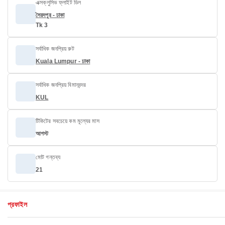
এক্সক্লুসিভ ফ্লাইট ডিল
সৈয়দপুর - ঢাকা
Tk 3
সর্বাধিক জনপ্রিয় রুট
Kuala Lumpur - ঢাকা
সর্বাধিক জনপ্রিয় বিমানবন্দর
KUL
টিকিটের সবচেয়ে কম মূল্যের মাস
আগস্ট
মোট গন্তব্য
21
প্রফাইল