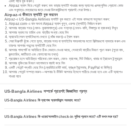
একই সাথে বুক করুন।
Airpaz অ্যাপ দিয়ে পেমেন্ট করুন: কম ভাড়ায় ফ্লাইট পাওয়ার জন্য অ্যাপের এক্সক্লুসিভ প্রোমো কোড
এবং শুধুমাত্র মেম্বারদের জন্য দেওয়া ডিসকাউন্টগুলো প্রায়শই সেরা উপায়।
Airpaz-এ কীভাবে ফ্লাইট বুক করবেন
Airpaz-এ US-Bangla Airlines ফ্লাইট বুক করতে এই সহজ ধাপগুলো অনুসরণ করুন:
Airpaz.com-এ যান অথবা Airpaz অ্যাপ খুলুন, এরপর (ফ্লাইট) নির্বাচন করুন
আপনার যাত্রার শহর (যেমন- কুয়ালালামপুর) এবং গন্তব্য (যেমন- বালি, সিঙ্গাপুর বা ব্যাংকক) লিখুন
আপনার ভ্রমণের তারিখ এবং যাত্রীর সংখ্যা বেছে নিন
অ্যাভেইলেবল ফ্লাইটগুলো দেখতে (খোঁজ করুন)-এ ট্যাপ করুন
সেরা বিকল্পটি খুঁজে পেতে মূল্য, যাত্রার সময় বা ফ্লাইটের সময়কালের মতো ফিল্টারগুলো ব্যবহার করুন এবং
তারপর আপনার পছন্দের ফ্লাইটটি বেছে নিন
আপনার পাসপোর্ট বা আইডিতে ঠিক যেভাবে দেওয়া আছে, সেভাবেই যাত্রীর বিবরণ পূরণ করুন (পুরো নাম,
জন্মতারিখ, জাতীয়তা এবং যোগাযোগের তথ্য)
প্রয়োজন হলে অতিরিক্ত পরিষেবা যোগ করুন, যেমন- ব্যাগেজ, সিট নির্বাচন, খাবার বা ট্রাভেল ইন্স্যুরেন্স
আপনার বুকিংয়ের বিবরণ ভালোভাবে যাচাই করে নিন
একটি পেমেন্ট পদ্ধতি বেছে নিন (ক্রেডিট/ডেবিট কার্ড, ব্যাঙ্ক ট্রান্সফার, PayPal বা কিস্তি)
আপনার পেমেন্ট সম্পন্ন করুন—আপনার ই-টিকিট আপনার ইমেলে পাঠিয়ে দেওয়া হবে এবং এটি অ্যাপেও
পাওয়া যাবে
US-Bangla Airlines সম্পর্কে প্রায়শই জিজ্ঞাসিত প্রশ্ন
US-Bangla Airlines কি ব্যাগেজ অ্যালাউয়ান্স সরবরাহ করে?
US-Bangla Airlines কি ওয়েব/অনলাইন check-in সুবিধা প্রদান করে? এটি কখন শুরু হয়?