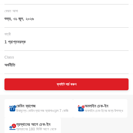
ফেরত আসা
শুক্র, ৩১ জুল, ২০২৬
যাত্রী
1 প্রাপ্তবয়স্ক
Class
অর্থনীতি
ফ্লাইট সার্চ করুন
কেবিন ব্যাগেজ
অনলাইন চেক-ইন
বিনামূল্যে কেবিন ব্যাগেজ অ্যালাওয়েন্স 7 কেজি
অনলাইন চেক-ইনের জন্য উপলব্ধ
প্রস্থানের আগে চেক-ইন
প্রস্থানের 180 মিনিট আগে থেকে