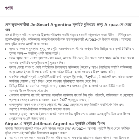
শর্তাদি
কেন ভ্রমণকারীরা JetSmart Argentina ফ্লাইট বুকিংয়ের জন্য Airpaz-কে বেছে
নেন
আমরা বিশ্বাস করি যে আপনার ট্রিপের পরিকল্পনা করাটা যাত্রার মতোই আনন্দদায়ক হওয়া উচিত। নির্বিঘ্ন এবং
বাজেট-বান্ধব বুকিং অভিজ্ঞতার জন্য বিশ্বব্যাপী লক্ষ লক্ষ ভ্রমণকারী Airpaz-কে বিশ্বাস করেন। আমাদের
সাথে বুকিং করলে আপনি যা যা পাবেন:
দ্রুত ও সহজ অনুসন্ধান: মূল্য, সময়সূচী, সময়কাল এবং স্টপের সংখ্যার উপর ভিত্তি করে ফ্লাইট ফিল্টার ও
তুলনা করুন — সবকিছু একটি মাত্র সার্চে।
সহজ অ্যাড-অন: চেকড ব্যাগেজ যোগ করুন, আপনার সিট বেছে নিন, আগে থেকে খাবার অর্ডার করুন অথবা
আপনার ফ্লাইটের জন্য ট্রাভেল ইন্স্যুরেন্স নিন।
ক্লাস ফেয়ার অপশন: একটু অতিরিক্ত বিলাসবহুল অভিজ্ঞতা খুঁজছেন? আরও প্রিমিয়াম ফ্লাইট অভিজ্ঞতার
জন্য আমরা ইকোনমি থেকে ফার্স্ট ক্লাস পর্যন্ত বিভিন্ন ক্লাস ফেয়ারের বিকল্প অফার করি।
একাধিক পেমেন্ট পদ্ধতি: ক্রেডিট/ডেবিট কার্ড, ব্যাঙ্ক ট্রান্সফার, PayPal, ই-ওয়ালেট এবং আরও অনেক
জনপ্রিয় লোকাল পেমেন্ট বিকল্প থেকে আপনার সুবিধামতো মাধ্যম বেছে নিন।
নির্বিঘ্ন টিকিট কনফার্মেশন: পেমেন্ট সম্পন্ন হওয়ার পর আপনার বুকিং কনফার্মেশন এবং টিকিট সরাসরি
আপনার ইমেল ইনবক্সে পেয়ে যান।
গ্লোবাল কাস্টমার সাপোর্ট: আমাদের বহুভাষিক কাস্টমার সাপোর্ট টিম বুকিং পরিবর্তন, বাতিলকরণ বা যেকোনো
প্রশ্নের ক্ষেত্রে আপনাকে সহায়তা করতে 24/7 প্রস্তুত রয়েছে।
এক্সক্লুসিভ অ্যাপ এবং মেম্বার প্রোমো: Airpaz মেম্বারদের জন্য ডিজাইন করা বিশেষ ডিল এবং
শুধুমাত্র অ্যাপ-ভিত্তিক অফারগুলো উপভোগ করুন।
অসামান্য ভ্যালু: আপনার ট্রাভেল বাজেট থেকে সর্বোচ্চ সুবিধা পেতে আমরা এক্সক্লুসিভ ডিল এবং বিশেষ
প্রোমোশনাল রেট নিশ্চিত করি।
Airpaz-এ সস্তা JetSmart Argentina ফ্লাইট খোঁজার টিপস
আপনার ট্রাভেল বাজেটে আরও বেশি সাশ্রয় করতে চান? Airpaz-এ আপনার প্রতিটি ট্রিপ থেকে সর্বাধিক
সুবিধা পেতে এই স্মার্ট বুকিং টিপসগুলো অনুসরণ করুন:
আগে থেকে বুক করুন: যাত্রার দিন যত ঘনিয়ে আসে, সাধারণত ভাড়া তত বাড়তে থাকে। সেরা ডিল এবং