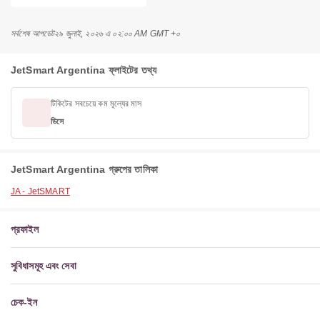
সর্বশেষ আপডেট
২৯ জুলাই, ২০২৬ এ ০২:০০ AM GMT +০
JetSmart Argentina ফ্লাইটের তথ্য
টিকিটের সবচেয়ে কম মূল্যের মাস
ডিসে
JetSmart Argentina গ্রুপের তালিকা
JA - JetSMART
প্রফাইল
সুবিধাসমূহ এবং সেবা
চেক-ইন