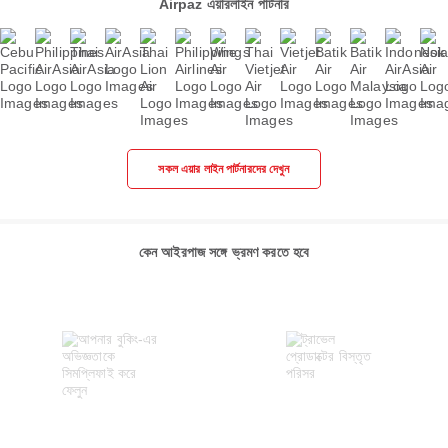
Airpaz এয়ারলাইন পার্টনার
সকল এয়ার লাইন পার্টনারদের দেখুন
কেন আইরপাজ সঙ্গে ভ্রমণ করতে হবে