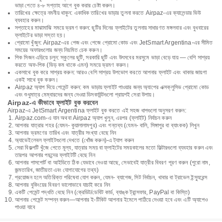
ভাড়া পেতে ৪-৮ সপ্তাহ আগে বুক করার চেষ্টা করুন।
তারিখের ক্ষেত্রে নমনীয় থাকুন: একাধিক তারিখের ভাড়ার তুলনা করতে Airpaz-এর ক্যালেন্ডার ভিউ
ব্যবহার করুন।
সপ্তাহের মাঝামাঝি সময়ে ভ্রমণ করুন: ছুটির দিনের ফ্লাইটের তুলনায় সাধারণত মঙ্গলবার এবং বুধবারের
ফ্লাইটের ভাড়া সস্তা হয়।
প্রোমো খুঁজুন: Airpaz-এর পেজ এবং পেজে প্রোমো কোড এবং JetSmart Argentina-এর সীমিত
সময়ের অফারগুলোর জন্য নিয়মিত চেক করুন।
পিক সিজন এড়িয়ে চলুন: স্কুলের ছুটি, সরকারি ছুটি এবং উৎসবের মরসুমে ভাড়া বেড়ে যায় — বেশি সাশ্রয়
করতে অফ-পিক (ভিড় কম থাকে এমন) সময়ে ভ্রমণ করুন।
একসাথে বুক করে সাশ্রয় করুন: আরও বেশি সাশ্রয় উপভোগ করতে আপনার ফ্লাইট এবং থাকার জায়গা
একই সাথে বুক করুন।
Airpaz অ্যাপ দিয়ে পেমেন্ট করুন: কম ভাড়ায় ফ্লাইট পাওয়ার জন্য অ্যাপের এক্সক্লুসিভ প্রোমো কোড
এবং শুধুমাত্র মেম্বারদের জন্য দেওয়া ডিসকাউন্টগুলো প্রায়শই সেরা উপায়।
Airpaz-এ কীভাবে ফ্লাইট বুক করবেন
Airpaz-এ JetSmart Argentina ফ্লাইট বুক করতে এই সহজ ধাপগুলো অনুসরণ করুন:
Airpaz.com-এ যান অথবা Airpaz অ্যাপ খুলুন, এরপর (ফ্লাইট) নির্বাচন করুন
আপনার যাত্রার শহর (যেমন- কুয়ালালামপুর) এবং গন্তব্য (যেমন- বালি, সিঙ্গাপুর বা ব্যাংকক) লিখুন
আপনার ভ্রমণের তারিখ এবং যাত্রীর সংখ্যা বেছে নিন
অ্যাভেইলেবল ফ্লাইটগুলো দেখতে (খোঁজ করুন)-এ ট্যাপ করুন
সেরা বিকল্পটি খুঁজে পেতে মূল্য, যাত্রার সময় বা ফ্লাইটের সময়কালের মতো ফিল্টারগুলো ব্যবহার করুন এবং
তারপর আপনার পছন্দের ফ্লাইটটি বেছে নিন
আপনার পাসপোর্ট বা আইডিতে ঠিক যেভাবে দেওয়া আছে, সেভাবেই যাত্রীর বিবরণ পূরণ করুন (পুরো নাম,
জন্মতারিখ, জাতীয়তা এবং যোগাযোগের তথ্য)
প্রয়োজন হলে অতিরিক্ত পরিষেবা যোগ করুন, যেমন- ব্যাগেজ, সিট নির্বাচন, খাবার বা ট্রাভেল ইন্স্যুরেন্স
আপনার বুকিংয়ের বিবরণ ভালোভাবে যাচাই করে নিন
একটি পেমেন্ট পদ্ধতি বেছে নিন (ক্রেডিট/ডেবিট কার্ড, ব্যাঙ্ক ট্রান্সফার, PayPal বা কিস্তি)
আপনার পেমেন্ট সম্পন্ন করুন—আপনার ই-টিকিট আপনার ইমেলে পাঠিয়ে দেওয়া হবে এবং এটি অ্যাপেও
পাওয়া যাবে