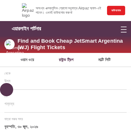
অসংখ্য এক্সক্লুসিভ প্রোমো শুধুমাত্র Airpaz অ্যাপ-এই
ডাউনলোড
পাবেন। এখনই ডাউনলোড করুন!
এয়ারলাইন পার্টনার
Find and Book Cheap JetSmart Argentina
(WJ) Flight Tickets
ওয়ান ওয়ে
রাউন্ড ট্রিপ
মাল্টি সিটি
থেকে
উৎস
তে
গন্তব্য
যাত্রা শুরুর সময়
বৃহস্পতি, ৩০ জুল, ২০২৬